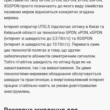
приставки по типу GPON, EPON, GEPON, xPON, xGPON,
XGSPON просто позначають до якого виду сімейства
пасивних мереж відноситься конкретно згадана
мережа.
Інтернет-оператор UTELS підключає оптику в Києві та
Київській області за технологією GPON, xPON, xGPON
(інтернет зі швидкістю до 2,5 Гбіт/с) та XGSPON
(інтернет зі швидкістю до 10 Гбіт/с). Перевага саме
цих технологій полягає в тому, що здатен
забезпечувати абонентів симетричним сигналом.
Тобто гігабітна швидкість по оптиці буде як на
завантаження, так і на вивантаження. За цими
технологіями мережеве обладнання обслуговується
швидше та практичніше, а енергонезалежний інтернет
працює стабільно навіть за умови довготривалих
знеструмлень.