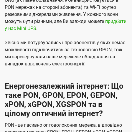
ONU (активне обладнання, яке використовується в
PON мережах на стороні абонента) та Wi-Fi роутер
резервними джерелами живлення. У кожного вони
можуть бути різними, але Ви завжди можете
придбати
у нас Mini UPS
.
Звісно ми потурбувались і про абонентів у яких немає
можливості підключитись за технологією GPON, тож
ми зарезервували наше мережеве обладнання на
випадок відключень електроенергії.
Енергонезалежний інтернет: Що
таке PON, GPON, EPON, GEPON,
xPON, xGPON, XGSPON та в
цілому оптичний інтернет?
PON - це пасивно оптоволоконна мережа, відповідно