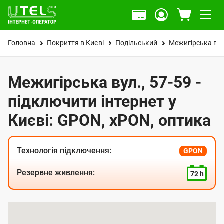
Головна
Покриття в Києві
Подільський
Межигірська вул
Межигірська вул., 57-59 -
підключити інтернет у
Києві: GPON, xPON, оптика
Технологія підключення:
GPON
Резервне живлення:
72 h
К