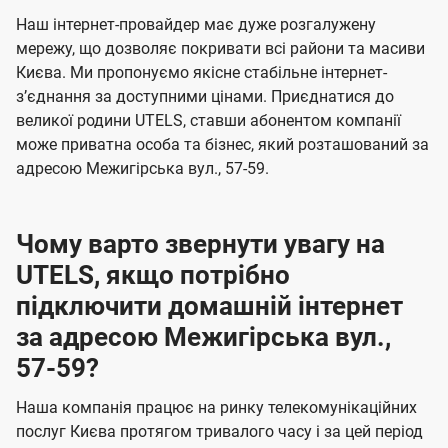
U
е
е
Наш інтернет-провайдер має дуже розгалужену
t
н
н
мережу, що дозволяє покривати всі райони та масиви
e
Києва. Ми пропонуємо якісне стабільне інтернет-
н
н
l
зʼєднання за доступними цінами. Приєднатися до
я
я
великої родини UTELS, ставши абонентом компанії
s
може приватна особа та бізнес, який розташований за
адресою Межигірська вул., 57-59.
Чому варто звернути увагу на
UTELS, якщо потрібно
підключити домашній інтернет
за адресою Межигірська вул.,
57-59?
Наша компанія працює на ринку телекомунікаційних
послуг Києва протягом тривалого часу і за цей період