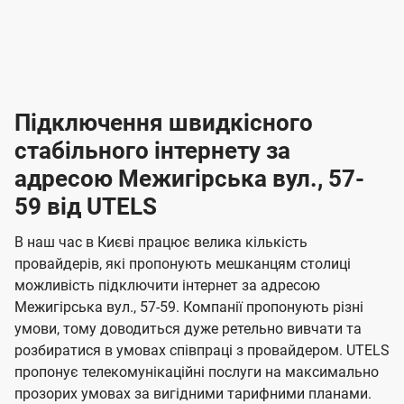
-
-
і
л
л
н
а
а
п
к
к
2
2
р
і
і
о
л
л
к
4
к
4
е
в
н
н
а
г
г
ю
ю
т
т
р
т
н
о
н
о
і
ч
ч
и
и
а
д
д
в
я
я
н
е
е
т
в
и
в
и
Підключення швидкісного
з
з
и
і
н
н
п
н
н
н
н
а
а
і
стабільного інтернету за
н
н
д
д
м
м
о
о
к
я
я
адресою Межигірська вул., 57-
л
к
о
о
ю
г
г
ч
59 від UTELS
в
в
о
е
о
о
н
л
л
н
м
В наш час в Києві працює велика кількість
т
т
я
е
е
провайдерів, які пропонують мешканцям столиці
п
е
е
н
н
можливість підключити інтернет за адресою
л
л
а
н
н
Межигірська вул., 57-59. Компанії пропонують різні
я
я
е
е
н
умови, тому доводиться дуже ретельно вивчати та
м
м
б
б
і
розбиратися в умовах співпраці з провайдером. UTELS
а
а
пропонує телекомунікаційні послуги на максимально
ї
прозорих умовах за вигідними тарифними планами.
ч
ч