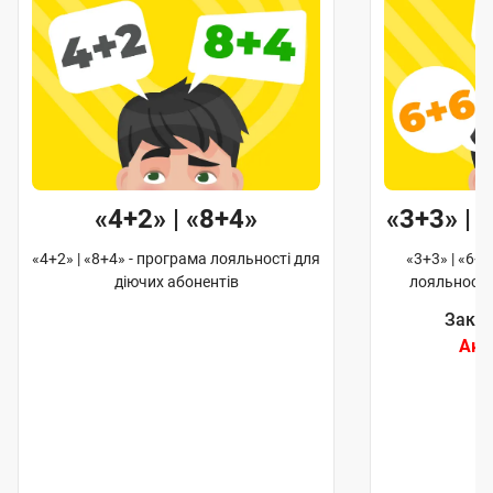
4»
«3+3» | «6+6» | «12+12»
льності для
«3+3» | «6+6» | «12+12» - програма
лояльності для діючих абонентів
Закінчиться через:
Акцію закінчено