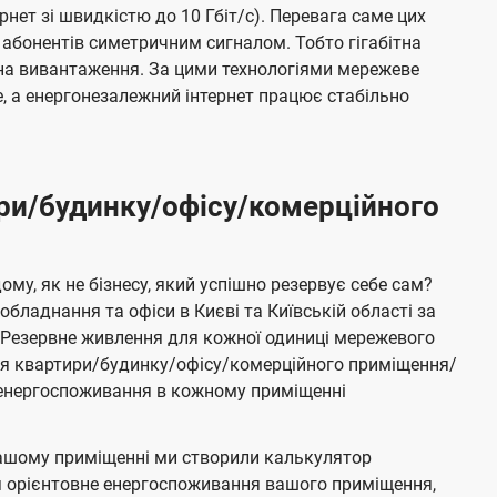
ернет зі швидкістю до 10 Гбіт/с). Перевага саме цих
 абонентів симетричним сигналом. Тобто гігабітна
і на вивантаження. За цими технологіями мережеве
 а енергонезалежний інтернет працює стабільно
ри/будинку/офісу/комерційного
му, як не бізнесу, який успішно резервує себе сам?
бладнання та офіси в Києві та Київській області за
Резервне живлення для кожної одиниці мережевого
ня квартири/будинку/офісу/комерційного приміщення/
е енергоспоживання в кожному приміщенні
ашому приміщенні ми створили калькулятор
я орієнтовне енергоспоживання вашого приміщення,