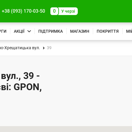
+38 (093) 170-03-50
0
У черзі
УГИ
АКЦІЇ
ПІДТРИМКА
МАГАЗИН
ПОКРИТТЯ
МІ
о-Хрещатицька вул.
39
ул., 39 -
ві: GPON,