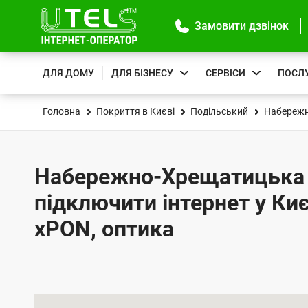
Замовити дзвінок
ДЛЯ ДОМУ
ДЛЯ БІЗНЕСУ
СЕРВІСИ
ПОСЛ
Головна
Покриття в Києві
Подільський
Набережн
Набережно-Хрещатицька в
підключити інтернет у Киє
xPON, оптика
К