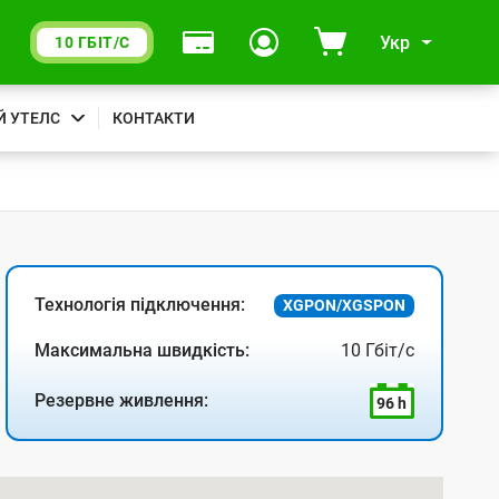
Укр
10 ГБІТ/С
Й УТЕЛС
КОНТАКТИ
Технологія підключення:
XGPON/XGSPON
Максимальна швидкість:
10 Гбіт/с
Резервне живлення:
96 h