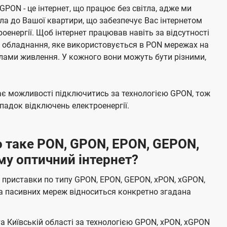
 GPON - це інтернет, що працює без світла, адже ми
а до Вашої квартири, що забезпечує Вас інтернетом
енергії. Щоб інтернет працював навіть за відсутності
е обладнання, яке використовується в PON мережах на
елами живлення. У кожного вони можуть бути різними,
має можливості підключитись за технологією GPON, тож
адок відключень електроенергії.
 таке PON, GPON, EPON, GEPON,
му оптичний інтернет?
 приставки по типу GPON, EPON, GEPON, xPON, xGPON,
а пасивних мереж відноситься конкретно згадана
та Київській області за технологією GPON, xPON, xGPON