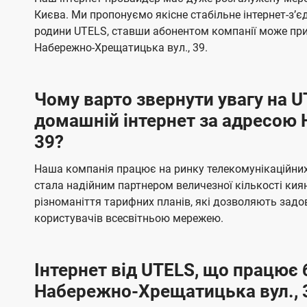
ї
я
я
е
е
Києва. Ми пропонуємо якісне стабільне інтернет-зʼ
U
м
м
б
б
родини UTELS, ставши абонентом компанії може при
t
а
а
Набережно-Хрещатицька вул., 39.
e
ч
ч
l
е
е
Чому варто звернути увагу на 
н
н
s
домашній інтернет за адресою
н
н
39?
я
я
Наша компанія працює на ринку телекомунікаційних 
стала надійним партнером величезної кількості кия
різноманіття тарифних планів, які дозволяють зад
користувачів всесвітньою мережею.
Інтернет від UTELS, що працює 
Набережно-Хрещатицька вул., 