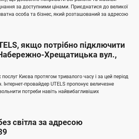
я
е
єднання за доступними цінами. Приєднатися до великої
м
б
ватна особа та бізнес, який розташований за адресою
а
ч
е
UTELS, якщо потрібно підключити
н
 Набережно-Хрещатицька вул.,
н
я
послуг Києва протягом тривалого часу і за цей період
н. Інтернет-провайдер UTELS пропонує величезне
овольнити потреби навіть найвибагливіших
без світла за адресою
39