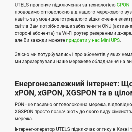
UTELS пропонує підключення за технологією
GPON
.
проводимо оптоволокно від нашого мережевого вузл
навіть за умови довготривалого відключення електро
світла Вам потрібно лише забезпечити ONU (активн
стороні абонента) та Wi-Fi роутер резервними джер
але Ви завжди можете
придбати у нас Mini UPS
.
Звісно ми потурбувались і про абонентів у яких не
ми зарезервували наше мережеве обладнання на вип
Енергонезалежний інтернет: Що
xPON, xGPON, XGSPON та в ціло
PON - це пасивно оптоволоконна мережа, відповідно
XGSPON просто позначають до якого виду сімейств
мережа.
Інтернет-оператор UTELS підключає оптику в Києві 