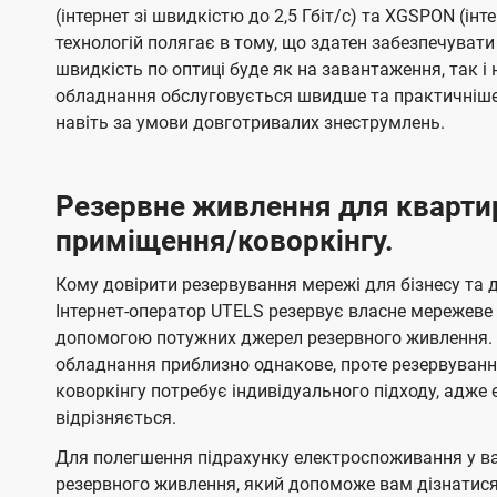
(інтернет зі швидкістю до 2,5 Гбіт/с) та XGSPON (інт
технологій полягає в тому, що здатен забезпечувати
швидкість по оптиці буде як на завантаження, так 
обладнання обслуговується швидше та практичніше,
навіть за умови довготривалих знеструмлень.
Резервне живлення для кварти
приміщення/коворкінгу.
Кому довірити резервування мережі для бізнесу та до
Інтернет-оператор UTELS резервує власне мережеве о
допомогою потужних джерел резервного живлення. 
обладнання приблизно однакове, проте резервуван
коворкінгу потребує індивідуального підходу, адж
відрізняється.
Для полегшення підрахунку електроспоживання у в
резервного живлення, який допоможе вам дізнатис