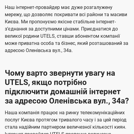
U
е
е
Наш інтернет-провайдер має дуже розгалужену
t
н
н
мережу, що дозволяє покривати всі райони та масиви
e
Києва. Ми пропонуємо якісне стабільне інтернет-
н
н
l
зʼєднання за доступними цінами. Приєднатися до
я
я
великої родини UTELS, ставши абонентом компанії
s
може приватна особа та бізнес, який розташований за
адресою Оленівська вул., 34а.
Чому варто звернути увагу на
UTELS, якщо потрібно
підключити домашній інтернет
за адресою Оленівська вул., 34а?
Наша компанія працює на ринку телекомунікаційних
послуг Києва протягом тривалого часу і за цей період
стала надійним партнером величезної кількості киян.