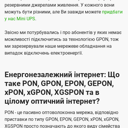
резервними джерелами живлення. У кожного вони
можуть бути різними, але Ви завжди можете
придбати
у нас Mini UPS
.
Звісно ми потурбувались і про абонентів у яких немає
можливості підключитись за технологією GPON, тож
ми зарезервували наше мережеве обладнання на
випадок відключень електроенергії.
Енергонезалежний інтернет: Що
таке PON, GPON, EPON, GEPON,
xPON, xGPON, XGSPON та в
цілому оптичний інтернет?
PON - це пасивно оптоволоконна мережа, відповідно
приставки по типу GPON, EPON, GEPON, xPON, xGPON,
XGSPON просто позначають до якого виду сімейства