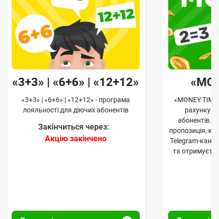
«3+3» | «6+6» | «12+12»
«MO
«3+3» | «6+6» | «12+12» - програма
«MONEY TIME»
лояльності для діючих абонентів
рахунку д
абонентів. 
Закінчиться через:
пропозиція, к
Акцію закінчено
Telegram-кана
та отримуєте