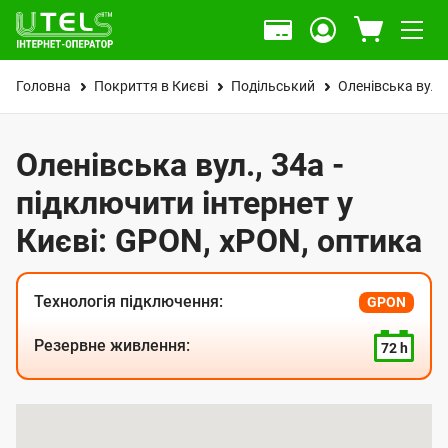
Головна
Покриття в Києві
Подільський
Оленівська вул.
Оленівська вул., 34а -
підключити інтернет у
Києві: GPON, xPON, оптика
Технологія підключення:
GPON
Резервне живлення:
72 h
К