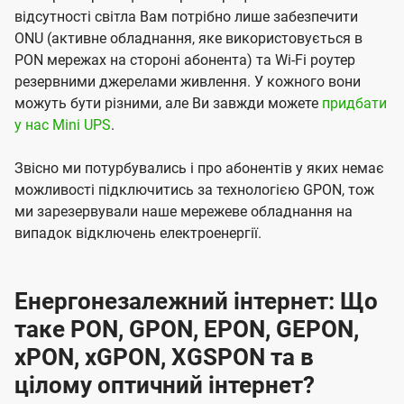
відсутності світла Вам потрібно лише забезпечити
ONU (активне обладнання, яке використовується в
PON мережах на стороні абонента) та Wi-Fi роутер
резервними джерелами живлення. У кожного вони
можуть бути різними, але Ви завжди можете
придбати
у нас Mini UPS
.
Звісно ми потурбувались і про абонентів у яких немає
можливості підключитись за технологією GPON, тож
ми зарезервували наше мережеве обладнання на
випадок відключень електроенергії.
Енергонезалежний інтернет: Що
таке PON, GPON, EPON, GEPON,
xPON, xGPON, XGSPON та в
цілому оптичний інтернет?