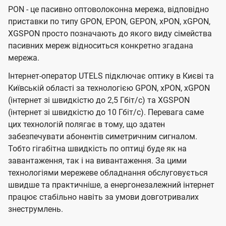
PON - це пасивно оптоволоконна мережа, відповідно
приставки по типу GPON, EPON, GEPON, xPON, xGPON,
XGSPON просто позначають до якого виду сімейства
пасивних мереж відноситься конкретно згадана
мережа.
Інтернет-оператор UTELS підключає оптику в Києві та
Київській області за технологією GPON, xPON, xGPON
(інтернет зі швидкістю до 2,5 Гбіт/с) та XGSPON
(інтернет зі швидкістю до 10 Гбіт/с). Перевага саме
цих технологій полягає в тому, що здатен
забезпечувати абонентів симетричним сигналом.
Тобто гігабітна швидкість по оптиці буде як на
завантаження, так і на вивантаження. За цими
технологіями мережеве обладнання обслуговується
швидше та практичніше, а енергонезалежний інтернет
працює стабільно навіть за умови довготривалих
знеструмлень.