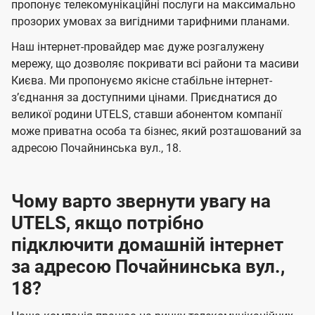
а
а
пропонує телекомунікаційні послуги на максимально
ї
прозорих умовах за вигідними тарифними планами.
ч
ч
U
е
е
Наш інтернет-провайдер має дуже розгалужену
t
н
н
мережу, що дозволяє покривати всі райони та масиви
e
Києва. Ми пропонуємо якісне стабільне інтернет-
н
н
l
зʼєднання за доступними цінами. Приєднатися до
я
я
великої родини UTELS, ставши абонентом компанії
s
може приватна особа та бізнес, який розташований за
адресою Почайнинська вул., 18.
Чому варто звернути увагу на
UTELS, якщо потрібно
підключити домашній інтернет
за адресою Почайнинська вул.,
18?