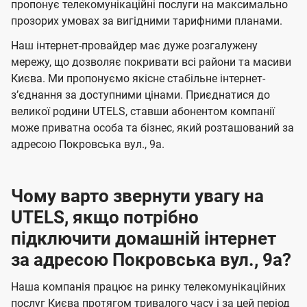
а
а
пропонує телекомунікаційні послуги на максимально
ї
прозорих умовах за вигідними тарифними планами.
ч
ч
U
е
е
Наш інтернет-провайдер має дуже розгалужену
t
н
н
мережу, що дозволяє покривати всі райони та масиви
e
Києва. Ми пропонуємо якісне стабільне інтернет-
н
н
l
зʼєднання за доступними цінами. Приєднатися до
я
я
великої родини UTELS, ставши абонентом компанії
s
може приватна особа та бізнес, який розташований за
адресою Покровська вул., 9а.
Чому варто звернути увагу на
UTELS, якщо потрібно
підключити домашній інтернет
за адресою Покровська вул., 9а?
Наша компанія працює на ринку телекомунікаційних
послуг Києва протягом тривалого часу і за цей період