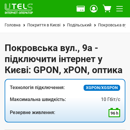
Головна
Покриття в Києві
Подільський
Покровська вул
Покровська вул., 9а -
підключити інтернет у
Києві: GPON, xPON, оптика
Технологія підключення:
XGPON/XGSPON
Максимальна швидкість:
10 Гбіт/с
Резервне живлення:
96 h