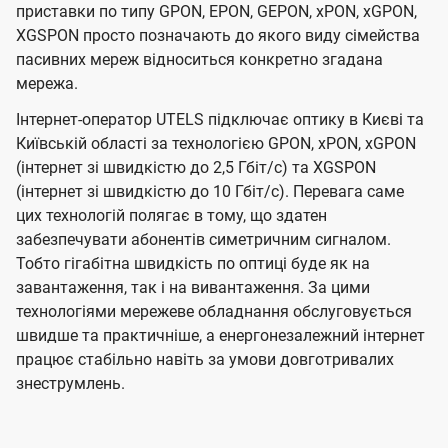
приставки по типу GPON, EPON, GEPON, xPON, xGPON,
XGSPON просто позначають до якого виду сімейства
пасивних мереж відноситься конкретно згадана
мережа.
Інтернет-оператор UTELS підключає оптику в Києві та
Київській області за технологією GPON, xPON, xGPON
(інтернет зі швидкістю до 2,5 Гбіт/с) та XGSPON
(інтернет зі швидкістю до 10 Гбіт/с). Перевага саме
цих технологій полягає в тому, що здатен
забезпечувати абонентів симетричним сигналом.
Тобто гігабітна швидкість по оптиці буде як на
завантаження, так і на вивантаження. За цими
технологіями мережеве обладнання обслуговується
швидше та практичніше, а енергонезалежний інтернет
працює стабільно навіть за умови довготривалих
знеструмлень.