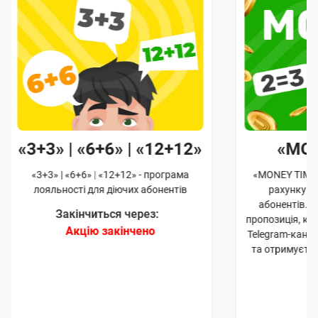
«3+3» | «6+6» | «12+12»
«MO
«3+3» | «6+6» | «12+12» - програма
«MONEY TIME»
лояльності для діючих абонентів
рахунку д
абонентів. 
Закінчиться через:
пропозиція, к
Акцію закінчено
Telegram-кана
та отримуєте