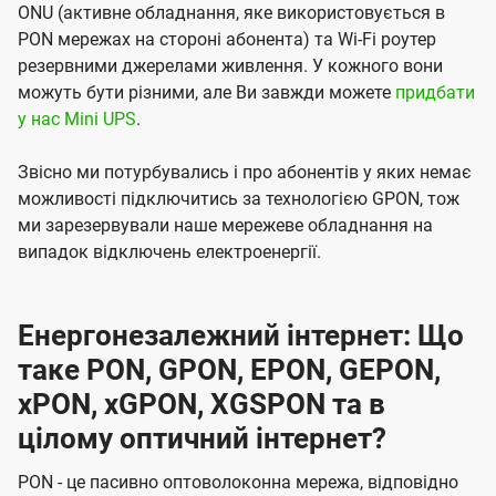
ONU (активне обладнання, яке використовується в
PON мережах на стороні абонента) та Wi-Fi роутер
резервними джерелами живлення. У кожного вони
можуть бути різними, але Ви завжди можете
придбати
у нас Mini UPS
.
Звісно ми потурбувались і про абонентів у яких немає
можливості підключитись за технологією GPON, тож
ми зарезервували наше мережеве обладнання на
випадок відключень електроенергії.
Енергонезалежний інтернет: Що
таке PON, GPON, EPON, GEPON,
xPON, xGPON, XGSPON та в
цілому оптичний інтернет?
PON - це пасивно оптоволоконна мережа, відповідно