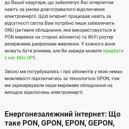
до Вашої квартири, що забезпечує Вас інтернетом
навіть за умови довготривалого відключення
електроенергії. Щоб інтернет працював навіть за
відсутності світла Вам потрібно лише забезпечити
ONU (активне обладнання, яке використовується в
PON мережах на стороні абонента) та Wi-Fi роутер
резервними джерелами живлення. У кожного вони
можуть бути різними, але Ви завжди можете
придбати
у нас Mini UPS
.
Звісно ми потурбувались і про абонентів у яких немає
можливості підключитись за технологією GPON, тож
ми зарезервували наше мережеве обладнання на
випадок відключень електроенергії.
Енергонезалежний інтернет: Що
таке PON, GPON, EPON, GEPON,