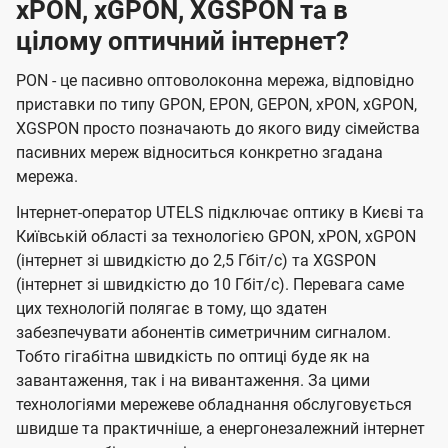
xPON, xGPON, XGSPON та в
цілому оптичний інтернет?
PON - це пасивно оптоволоконна мережа, відповідно
приставки по типу GPON, EPON, GEPON, xPON, xGPON,
XGSPON просто позначають до якого виду сімейства
пасивних мереж відноситься конкретно згадана
мережа.
Інтернет-оператор UTELS підключає оптику в Києві та
Київській області за технологією GPON, xPON, xGPON
(інтернет зі швидкістю до 2,5 Гбіт/с) та XGSPON
(інтернет зі швидкістю до 10 Гбіт/с). Перевага саме
цих технологій полягає в тому, що здатен
забезпечувати абонентів симетричним сигналом.
Тобто гігабітна швидкість по оптиці буде як на
завантаження, так і на вивантаження. За цими
технологіями мережеве обладнання обслуговується
швидше та практичніше, а енергонезалежний інтернет