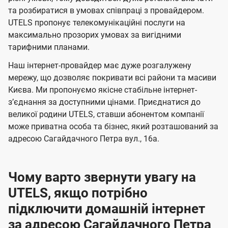
м
м
б
б
і
та розбиратися в умовах співпраці з провайдером.
а
а
UTELS пропонує телекомунікаційні послуги на
ї
максимально прозорих умовах за вигідними
ч
ч
U
тарифними планами.
е
е
t
н
н
Наш інтернет-провайдер має дуже розгалужену
e
мережу, що дозволяє покривати всі райони та масиви
н
н
l
Києва. Ми пропонуємо якісне стабільне інтернет-
я
я
зʼєднання за доступними цінами. Приєднатися до
s
великої родини UTELS, ставши абонентом компанії
може приватна особа та бізнес, який розташований за
адресою Сагайдачного Петра вул., 16а.
Чому варто звернути увагу на
UTELS, якщо потрібно
підключити домашній інтернет
за адресою Сагайдачного Петра