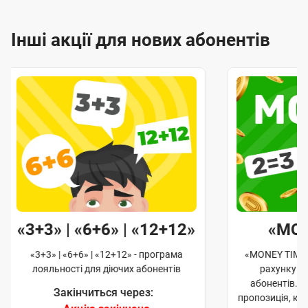
Інші акції для нових абонентів
«3+3» | «6+6» | «12+12»
«MO
«3+3» | «6+6» | «12+12» - програма
«MONEY TIME»
лояльності для діючих абонентів
рахунку д
абонентів. 
Закінчиться через:
пропозиція, к