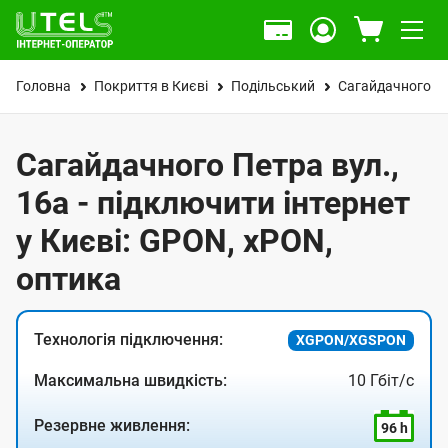
Головна
Покриття в Києві
Подільський
Сагайдачного Пе
Сагайдачного Петра вул.,
16а - підключити інтернет
у Києві: GPON, xPON,
оптика
Технологія підключення:
XGPON/XGSPON
Максимальна швидкість:
10 Гбіт/с
Резервне живлення:
96 h