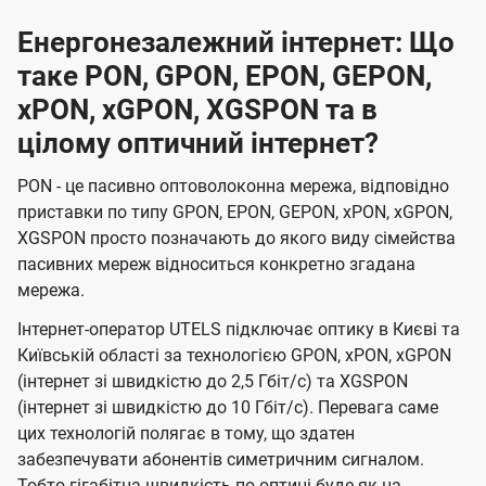
Енергонезалежний інтернет: Що
таке PON, GPON, EPON, GEPON,
xPON, xGPON, XGSPON та в
цілому оптичний інтернет?
PON - це пасивно оптоволоконна мережа, відповідно
приставки по типу GPON, EPON, GEPON, xPON, xGPON,
XGSPON просто позначають до якого виду сімейства
пасивних мереж відноситься конкретно згадана
мережа.
Інтернет-оператор UTELS підключає оптику в Києві та
Київській області за технологією GPON, xPON, xGPON
(інтернет зі швидкістю до 2,5 Гбіт/с) та XGSPON
(інтернет зі швидкістю до 10 Гбіт/с). Перевага саме
цих технологій полягає в тому, що здатен
забезпечувати абонентів симетричним сигналом.
Тобто гігабітна швидкість по оптиці буде як на