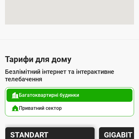
т
т
я
п
о
с
л
Тарифи для дому
у
Безлімітний інтернет та інтерактивне
г
телебачення
о
Багатоквартирні будинки
ю
п
Приватний сектор
і
д
Т
Т
STANDART
GIGABIT
к