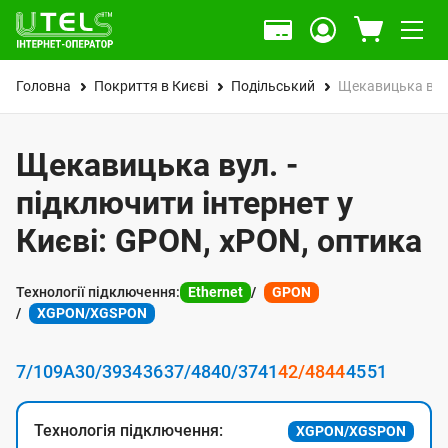
Головна
Покриття в Києві
Подільський
Щекавицька вул
Щекавицька вул. -
підключити інтернет у
Києві: GPON, xPON, оптика
Технології підключення:
Ethernet
GPON
XGPON/XGSPON
7/10
9А
30/39
34
36
37/48
40/37
41
42/48
44
45
51
Технологія підключення:
XGPON/XGSPON