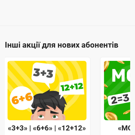
Інші акції для нових абонентів
«3+3» | «6+6» | «12+12»
«MO