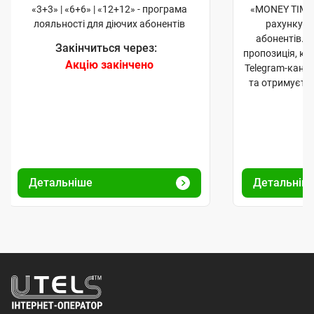
«3+3» | «6+6» | «12+12» - програма
«MONEY TIME»
лояльності для діючих абонентів
рахунку д
абонентів. 
Закінчиться через:
пропозиція, к
Акцію закінчено
Telegram-кана
та отримуєте
Детальніше
Детальніш