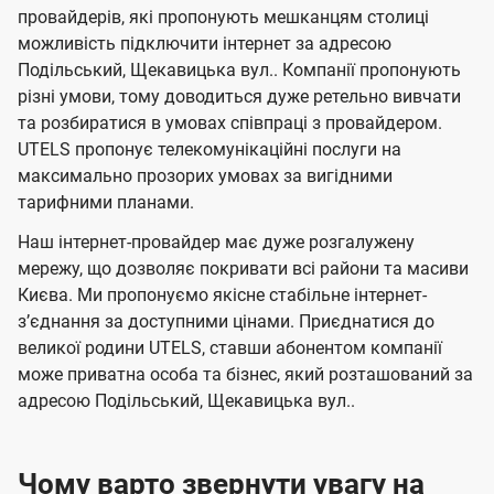
е
е
провайдерів, які пропонують мешканцям столиці
п
е
е
н
н
можливість підключити інтернет за адресою
л
л
а
н
н
Подільський, Щекавицька вул.. Компанії пропонують
я
я
е
е
н
різні умови, тому доводиться дуже ретельно вивчати
м
м
б
б
і
та розбиратися в умовах співпраці з провайдером.
а
а
UTELS пропонує телекомунікаційні послуги на
ї
максимально прозорих умовах за вигідними
ч
ч
U
тарифними планами.
е
е
t
н
н
Наш інтернет-провайдер має дуже розгалужену
e
мережу, що дозволяє покривати всі райони та масиви
н
н
l
Києва. Ми пропонуємо якісне стабільне інтернет-
я
я
зʼєднання за доступними цінами. Приєднатися до
s
великої родини UTELS, ставши абонентом компанії
може приватна особа та бізнес, який розташований за
адресою Подільський, Щекавицька вул..
Чому варто звернути увагу на