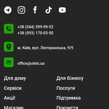
+38 (044) 599-99-52
+38 (093) 170-03-50
U
м. Київ,
вул. Лютеранська, 9/9
A
office@utels.ua
Для дому
Для бізнесу
Сервіси
Послуги
Акції
Підтримка
Магазин
Покриття