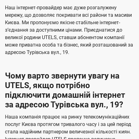
U
е
е
Наш інтернет-провайдер має дуже розгалужену
t
н
н
мережу, що дозволяє покривати всі райони та масиви
e
Києва. Ми пропонуємо якісне стабільне інтернет-
н
н
l
зʼєднання за доступними цінами. Приєднатися до
я
я
великої родини UTELS, ставши абонентом компанії
s
може приватна особа та бізнес, який розташований за
адресою Турівська вул., 19.
Чому варто звернути увагу на
UTELS, якщо потрібно
підключити домашній інтернет
за адресою Турівська вул., 19?
Наша компанія працює на ринку телекомунікаційних
послуг Києва протягом тривалого часу і за цей період
стала надійним партнером величезної кількості киян.