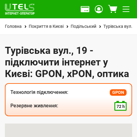
Головна
Покриття в Києві
Подільський
Турівська вул.
Турівська вул., 19 -
підключити інтернет у
Києві: GPON, xPON, оптика
Технологія підключення:
GPON
Резервне живлення:
72 h
К