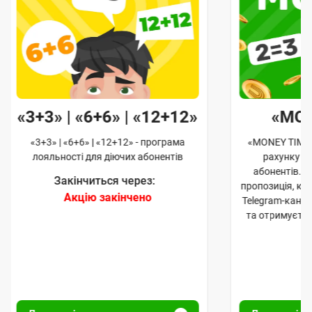
«3+3» | «6+6» | «12+12»
«MO
«3+3» | «6+6» | «12+12» - програма
«MONEY TIME»
лояльності для діючих абонентів
рахунку д
абонентів. 
Закінчиться через:
пропозиція, к
Акцію закінчено
Telegram-канал
та отримуєте