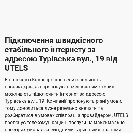
-
-
і
л
л
н
а
а
п
к
к
2
2
р
і
і
о
л
л
к
4
к
4
е
в
н
н
а
г
г
ю
ю
т
т
р
т
н
о
н
о
і
ч
ч
и
и
а
д
д
в
я
я
н
е
е
т
в
и
в
и
Підключення швидкісного
з
з
и
і
н
н
п
н
н
н
н
а
а
і
стабільного інтернету за
н
н
д
д
м
м
о
о
к
я
я
адресою Турівська вул., 19 від
л
к
о
о
ю
г
г
ч
UTELS
в
в
о
е
о
о
н
л
л
н
м
В наш час в Києві працює велика кількість
т
т
я
е
е
провайдерів, які пропонують мешканцям столиці
п
е
е
н
н
можливість підключити інтернет за адресою
л
л
а
н
н
Турівська вул., 19. Компанії пропонують різні умови,
я
я
е
е
н
тому доводиться дуже ретельно вивчати та
м
м
б
б
і
розбиратися в умовах співпраці з провайдером. UTELS
а
а
пропонує телекомунікаційні послуги на максимально
ї
прозорих умовах за вигідними тарифними планами.
ч
ч