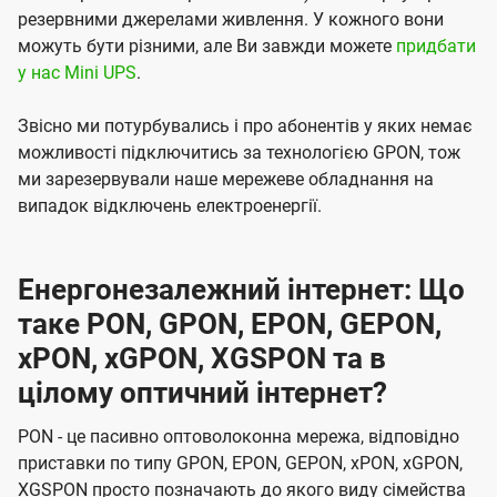
резервними джерелами живлення. У кожного вони
можуть бути різними, але Ви завжди можете
придбати
у нас Mini UPS
.
Звісно ми потурбувались і про абонентів у яких немає
можливості підключитись за технологією GPON, тож
ми зарезервували наше мережеве обладнання на
випадок відключень електроенергії.
Енергонезалежний інтернет: Що
таке PON, GPON, EPON, GEPON,
xPON, xGPON, XGSPON та в
цілому оптичний інтернет?
PON - це пасивно оптоволоконна мережа, відповідно
приставки по типу GPON, EPON, GEPON, xPON, xGPON,
XGSPON просто позначають до якого виду сімейства