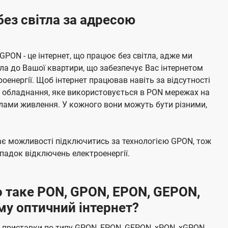
без світла за адресою
 GPON - це інтернет, що працює без світла, адже ми
а до Вашої квартири, що забезпечує Вас інтернетом
енергії. Щоб інтернет працював навіть за відсутності
е обладнання, яке використовується в PON мережах на
елами живлення. У кожного вони можуть бути різними,
має можливості підключитись за технологією GPON, тож
адок відключень електроенергії.
 таке PON, GPON, EPON, GEPON,
му оптичний інтернет?
 приставки по типу GPON, EPON, GEPON, xPON, xGPON,