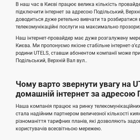
п
в
в
е
В наш час в Києві працює велика кількість провайд
о
о
н
а
л
л
н
підключити інтернет за адресою Подільський, Верхні
т
т
я
н
е
е
доводиться дуже ретельно вивчати та розбиратися 
е
е
н
н
телекомунікаційні послуги на максимально прозори
і
л
л
н
н
ї
Наш інтернет-провайдер має дуже розгалужену мере
я
я
е
е
Києва. Ми пропонуємо якісне стабільне інтернет-зʼ
U
м
м
б
б
родини UTELS, ставши абонентом компанії може при
t
а
а
Подільський, Верхній Вал вул..
e
ч
ч
l
е
е
Чому варто звернути увагу на 
н
н
s
домашній інтернет за адресою П
н
н
я
я
Наша компанія працює на ринку телекомунікаційних 
стала надійним партнером величезної кількості кия
різноманіття тарифних планів, які дозволяють зад
користувачів всесвітньою мережею.