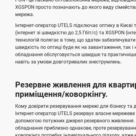
XGSPON просто позначають до якого виду сімейств
мережа.
Інтернет-оператор UTELS підключає оптику в Києві 
(інтернет зі швидкістю до 2,5 Гбіт/с) та XGSPON (інт
технологій полягає в тому, що здатен забезпечувати
швидкість по оптиці буде як на завантаження, так 
обладнання обслуговується швидше та практичніше,
навіть за умови довготривалих знеструмлень.
Резервне живлення для кварти
приміщення/коворкінгу.
Кому довірити резервування мережі для бізнесу та до
Інтернет-оператор UTELS резервує власне мережеве о
допомогою потужних джерел резервного живлення. 
обладнання приблизно однакове, проте резервуван
коворкінгу потребує індивідуального підходу, адж