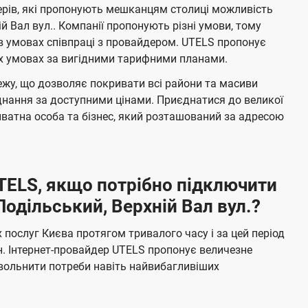
в
е
ерів, які пропонують мешканцям столиці можливість
о
н
л
н
й Вал вул.. Компанії пропонують різні умови, тому
т
я
е
в умовах співпраці з провайдером. UTELS пропонує
е
н
х умовах за вигідними тарифними планами.
л
н
жу, що дозволяє покривати всі райони та масиви
я
е
єднання за доступними цінами. Приєднатися до великої
м
б
ватна особа та бізнес, який розташований за адресою
а
ч
е
UTELS, якщо потрібно підключити
н
одільський, Верхній Вал вул.?
н
я
послуг Києва протягом тривалого часу і за цей період
н. Інтернет-провайдер UTELS пропонує величезне
овольнити потреби навіть найвибагливіших