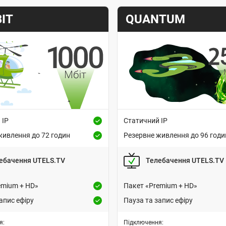
Т
IT
QUANTUM
а
р
и
Швидкість інтернету
Швидкість інтернету
ф
Вартість підключення
Вартість під
або 1 грн за умови передоплати
1499 грн або 1 грн за умови 
 IP
Статичний IP
ці згідно з регулярною вартістю
за 3 місяці згідно з регулярн
живлення до 72 годин
Резервне живлення до 96 годи
тарифного плану.
тарифного плану.
ONU
підключен
Т
дключення оптичним
«GPON»
.
XGPON/XGSPON 
ебачення UTELS.TV
Телебачення UTELS.TV
и
кабелем. Сучасна технологія
ня. Інтернет, що працює без
— підключення
»
XGPON/X
п
emium + HD»
Пакет «Premium + HD»
дить у
ONU термінал
світла.
оптичним кабелем. Інт
п
вартість підключення.
швидкістю до 2.5 Гбіт/с досту
апис ефіру
Пауза та запис ефіру
а
підключення лише з 
 72 години.
Резервне живлення
В
QU
к
я:
Підключення: