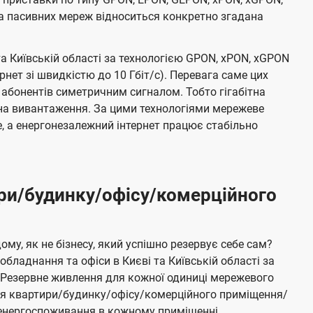
а пасивних мереж відноситься конкретно згадана
та Київській області за технологією GPON, xPON, xGPON
ернет зі швидкістю до 10 Гбіт/с). Перевага саме цих
 абонентів симетричним сигналом. Тобто гігабітна
і на вивантаження. За цими технологіями мережеве
 а енергонезалежний інтернет працює стабільно
ри/будинку/офісу/комерційного
му, як не бізнесу, який успішно резервує себе сам?
бладнання та офіси в Києві та Київській області за
Резервне живлення для кожної одиниці мережевого
ня квартири/будинку/офісу/комерційного приміщення/
е енергоспоживання в кожному приміщенні