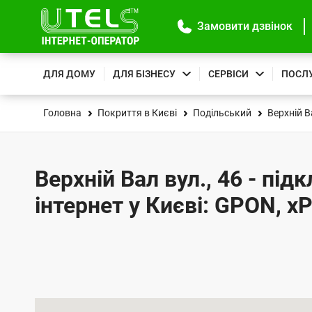
Замовити дзвінок
ДЛЯ ДОМУ
ДЛЯ БІЗНЕСУ
СЕРВІСИ
ПОСЛ
Головна
Покриття в Києві
Подільський
Верхній В
Верхній Вал вул., 46 - під
інтернет у Києві: GPON, x
К