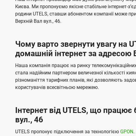
ї
я
я
е
е
Києва. Ми пропонуємо якісне стабільне інтернет-зʼ
U
м
м
б
б
родини UTELS, ставши абонентом компанії може при
t
а
а
Верхній Вал вул., 46.
e
ч
ч
l
е
е
Чому варто звернути увагу на 
н
н
s
домашній інтернет за адресою В
н
н
я
я
Наша компанія працює на ринку телекомунікаційних 
стала надійним партнером величезної кількості кия
різноманіття тарифних планів, які дозволяють зад
користувачів всесвітньою мережею.
Інтернет від UTELS, що працює 
вул., 46
UTELS пропонує підключення за технологією
GPON
.