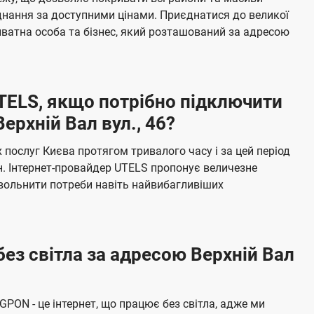
я
е
єднання за доступними цінами. Приєднатися до великої
м
б
ватна особа та бізнес, який розташований за адресою
а
ч
е
UTELS, якщо потрібно підключити
н
ерхній Вал вул., 46?
н
я
послуг Києва протягом тривалого часу і за цей період
н. Інтернет-провайдер UTELS пропонує величезне
овольнити потреби навіть найвибагливіших
без світла за адресою Верхній Вал
 GPON - це інтернет, що працює без світла, адже ми