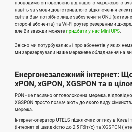
проводимо оптоволокно від нашого мережевого вузл
навіть за умови довготривалого відключення електро
світла Вам потрібно лише забезпечити ONU (активн
стороні абонента) та Wi-Fi роутер резервними джер
але Ви завжди можете
придбати у нас Mini UPS
.
Звісно ми потурбувались і про абонентів у яких не
ми зарезервували наше мережеве обладнання на вип
Енергонезалежний інтернет: Що
xPON, xGPON, XGSPON та в ціло
PON - це пасивно оптоволоконна мережа, відповідно
XGSPON просто позначають до якого виду сімейств
мережа.
Інтернет-оператор UTELS підключає оптику в Києві 
(інтернет зі швидкістю до 2,5 Гбіт/с) та XGSPON (інт