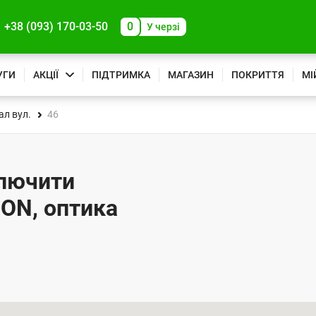
+38 (093) 170-03-50
0
У черзі
УГИ
АКЦІЇ
ПІДТРИМКА
МАГАЗИН
ПОКРИТТЯ
МІ
ал вул.
46
ключити
PON, оптика