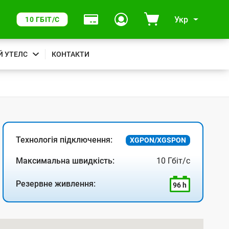
Укр
10 ГБІТ/С
Й УТЕЛС
КОНТАКТИ
Технологія підключення:
XGPON/XGSPON
Максимальна швидкість:
10 Гбіт/с
Резервне живлення:
96 h