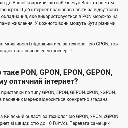
а до Вашої квартири, що забезпечує Вас інтернетом
енергії. Щоб інтернет працював навіть за відсутності
е обладнання, яке використовується в PON мережах на
елами живлення. У кожного вони можуть бути різними,
має можливості підключитись за технологією GPON, тож
адок відключень електроенергії.
 таке PON, GPON, EPON, GEPON,
му оптичний інтернет?
 приставки по типу GPON, EPON, GEPON, xPON, xGPON,
а пасивних мереж відноситься конкретно згадана
та Київській області за технологією GPON, xPON, xGPON
ернет зі швидкістю до 10 Гбіт/с). Перевага саме цих