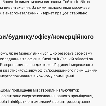
 абонентів симетричним сигналом. Тобто гігабітна
і на вивантаження. За цими технологіями мережеве
 а енергонезалежний інтернет працює стабільно
ри/будинку/офісу/комерційного
му, як не бізнесу, який успішно резервує себе сам?
бладнання та офіси в Києві та Київській області за
Резервне живлення для кожної одиниці мережевого
ня квартири/будинку/офісу/комерційного приміщення/
е енергоспоживання в кожному приміщенні
ашому приміщенні ми створили калькулятор
я орієнтовне енергоспоживання вашого приміщення,
роїв і підібрати оптимальний варіант резервування