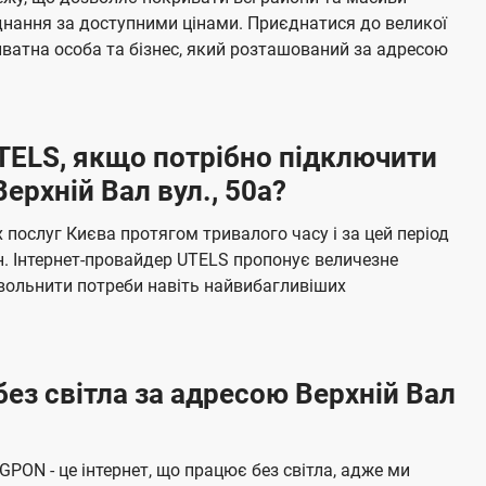
я
е
єднання за доступними цінами. Приєднатися до великої
м
б
ватна особа та бізнес, який розташований за адресою
а
ч
е
UTELS, якщо потрібно підключити
н
ерхній Вал вул., 50а?
н
я
послуг Києва протягом тривалого часу і за цей період
н. Інтернет-провайдер UTELS пропонує величезне
овольнити потреби навіть найвибагливіших
без світла за адресою Верхній Вал
 GPON - це інтернет, що працює без світла, адже ми