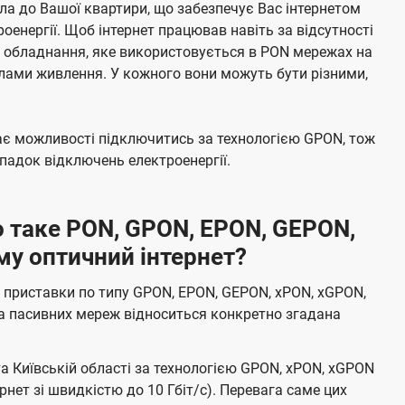
а до Вашої квартири, що забезпечує Вас інтернетом
енергії. Щоб інтернет працював навіть за відсутності
е обладнання, яке використовується в PON мережах на
елами живлення. У кожного вони можуть бути різними,
має можливості підключитись за технологією GPON, тож
адок відключень електроенергії.
 таке PON, GPON, EPON, GEPON,
му оптичний інтернет?
 приставки по типу GPON, EPON, GEPON, xPON, xGPON,
а пасивних мереж відноситься конкретно згадана
та Київській області за технологією GPON, xPON, xGPON
ернет зі швидкістю до 10 Гбіт/с). Перевага саме цих