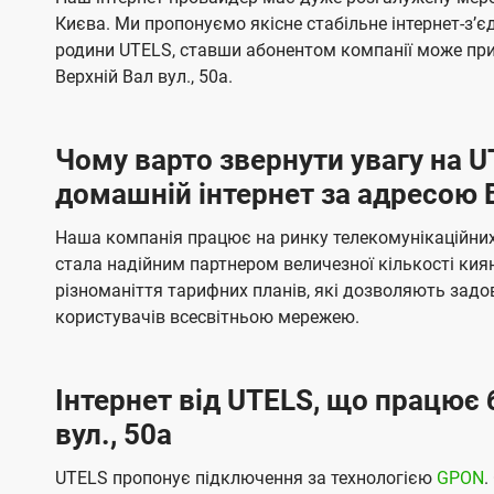
ї
я
я
е
е
Києва. Ми пропонуємо якісне стабільне інтернет-зʼ
U
м
м
б
б
родини UTELS, ставши абонентом компанії може при
t
а
а
Верхній Вал вул., 50а.
e
ч
ч
l
е
е
Чому варто звернути увагу на 
н
н
s
домашній інтернет за адресою В
н
н
я
я
Наша компанія працює на ринку телекомунікаційних 
стала надійним партнером величезної кількості кия
різноманіття тарифних планів, які дозволяють зад
користувачів всесвітньою мережею.
Інтернет від UTELS, що працює 
вул., 50а
UTELS пропонує підключення за технологією
GPON
.