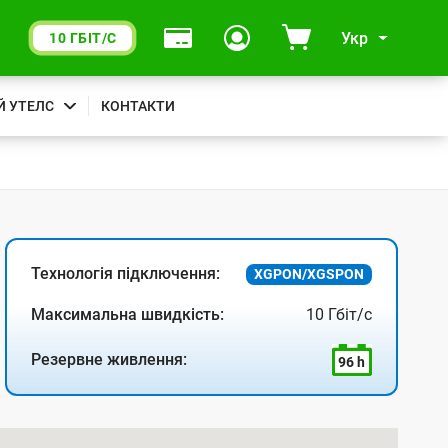
Укр
10 ГБІТ/С
Й УТЕЛС
КОНТАКТИ
Технологія підключення:
XGPON/XGSPON
Максимальна швидкість:
10 Гбіт/с
Резервне живлення:
96 h