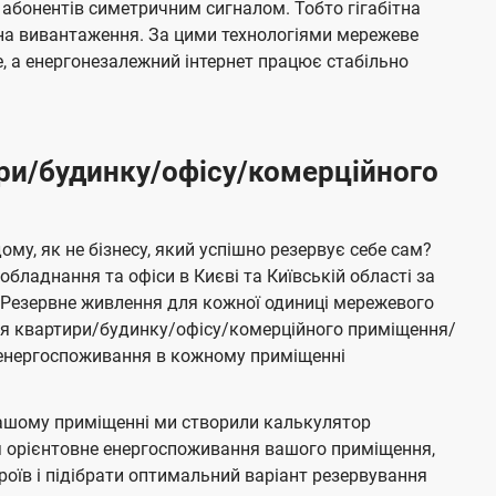
 абонентів симетричним сигналом. Тобто гігабітна
і на вивантаження. За цими технологіями мережеве
 а енергонезалежний інтернет працює стабільно
ри/будинку/офісу/комерційного
му, як не бізнесу, який успішно резервує себе сам?
бладнання та офіси в Києві та Київській області за
Резервне живлення для кожної одиниці мережевого
ня квартири/будинку/офісу/комерційного приміщення/
е енергоспоживання в кожному приміщенні
ашому приміщенні ми створили калькулятор
я орієнтовне енергоспоживання вашого приміщення,
роїв і підібрати оптимальний варіант резервування