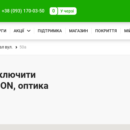
+38 (093) 170-03-50
0
У черзі
УГИ
АКЦІЇ
ПІДТРИМКА
МАГАЗИН
ПОКРИТТЯ
МІ
ал вул.
50а
ідключити
PON, оптика