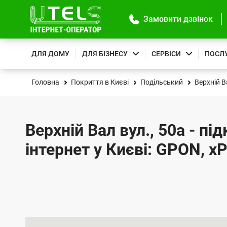
Замовити дзвінок
ДЛЯ ДОМУ
ДЛЯ БІЗНЕСУ
СЕРВІСИ
ПОСЛ
Головна
Покриття в Києві
Подільський
Верхній В
Верхній Вал вул., 50а - п
інтернет у Києві: GPON, x
К