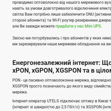
проводимо оптоволокно від нашого мережевого вузл
навіть за умови довготривалого відключення електро
світла Вам потрібно лише забезпечити ONU (активн
стороні абонента) та Wi-Fi роутер резервними джер
але Ви завжди можете
придбати у нас Mini UPS
.
Звісно ми потурбувались і про абонентів у яких не
ми зарезервували наше мережеве обладнання на вип
Енергонезалежний інтернет: Що
xPON, xGPON, XGSPON та в ціло
PON - це пасивно оптоволоконна мережа, відповідно
XGSPON просто позначають до якого виду сімейств
мережа.
Інтернет-оператор UTELS підключає оптику в Києві 
(інтернет зі швидкістю до 2,5 Гбіт/с) та XGSPON (інт