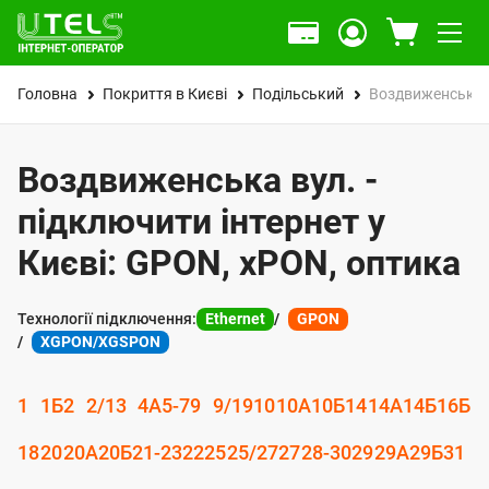
Головна
Покриття в Києві
Подільський
Воздвиженська 
Воздвиженська вул. -
підключити інтернет у
Києві: GPON, xPON, оптика
Технології підключення:
Ethernet
GPON
XGPON/XGSPON
1
1Б
2
2/1
3
4А
5-7
9
9/19
10
10А
10Б
14
14А
14Б
16Б
18
20
20А
20Б
21-23
22
25
25/27
27
28-30
29
29А
29Б
31