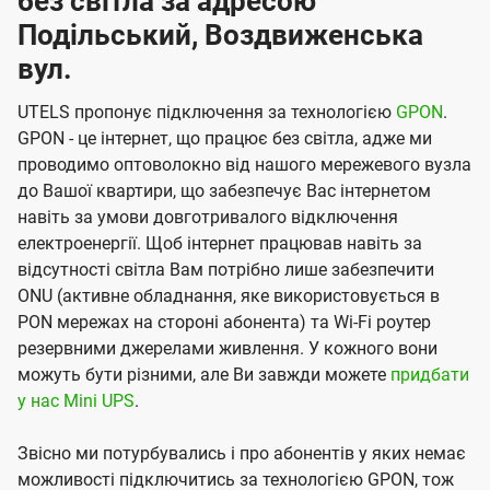
без світла за адресою
Подільський, Воздвиженська
вул.
UTELS пропонує підключення за технологією
GPON
.
GPON - це інтернет, що працює без світла, адже ми
проводимо оптоволокно від нашого мережевого вузла
до Вашої квартири, що забезпечує Вас інтернетом
навіть за умови довготривалого відключення
електроенергії. Щоб інтернет працював навіть за
відсутності світла Вам потрібно лише забезпечити
ONU (активне обладнання, яке використовується в
PON мережах на стороні абонента) та Wi-Fi роутер
резервними джерелами живлення. У кожного вони
можуть бути різними, але Ви завжди можете
придбати
у нас Mini UPS
.
Звісно ми потурбувались і про абонентів у яких немає
можливості підключитись за технологією GPON, тож