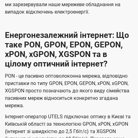
ми зарезервували наше мережеве обладнання на
випадок відключень електроенергії.
Енергонезалежний інтернет: Що
таке PON, GPON, EPON, GEPON,
xPON, xGPON, XGSPON та в
цілому оптичний інтернет?
PON - це пасивно оптоволоконна мережа, відповідно
приставки по типу GPON, EPON, GEPON, xPON, xGPON,
XGSPON просто позначають до якого виду сімейства
пасивних мереж відноситься конкретно згадана
мережа.
Інтернет-оператор UTELS підключає оптику в Києві та
Київській області за технологією GPON, xPON, xGPON
(інтернет зі швидкістю до 2,5 Гбіт/с) та XGSPON