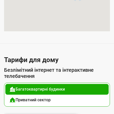
и
т
т
я
п
о
с
л
Тарифи для дому
у
Безлімітний інтернет та інтерактивне
г
телебачення
о
Багатоквартирні будинки
ю
п
Приватний сектор
і