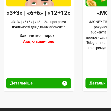
«3+3» | «6+6» | «12+12»
«MO
«3+3» | «6+6» | «12+12» - програма
«MONEY TIME»
лояльності для діючих абонентів
рахунку д
абонентів. 
Закінчиться через:
пропозиція, к
Акцію закінчено
Telegram-кана
та отримуєте
Детальніше
Детальніш