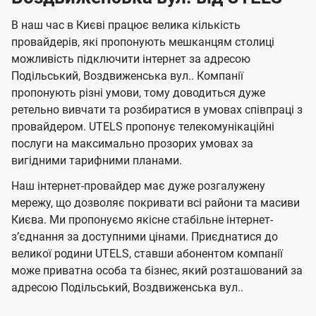
о
о
о
н
л
л
н
м
В наш час в Києві працює велика кількість
т
т
я
е
е
провайдерів, які пропонують мешканцям столиці
п
е
е
н
н
можливість підключити інтернет за адресою
л
л
а
н
н
Подільський, Воздвиженська вул.. Компанії
я
я
е
е
н
пропонують різні умови, тому доводиться дуже
м
м
б
б
і
ретельно вивчати та розбиратися в умовах співпраці з
а
а
провайдером. UTELS пропонує телекомунікаційні
ї
послуги на максимально прозорих умовах за
ч
ч
U
вигідними тарифними планами.
е
е
t
н
н
Наш інтернет-провайдер має дуже розгалужену
e
мережу, що дозволяє покривати всі райони та масиви
н
н
l
Києва. Ми пропонуємо якісне стабільне інтернет-
я
я
зʼєднання за доступними цінами. Приєднатися до
s
великої родини UTELS, ставши абонентом компанії
може приватна особа та бізнес, який розташований за
адресою Подільський, Воздвиженська вул..