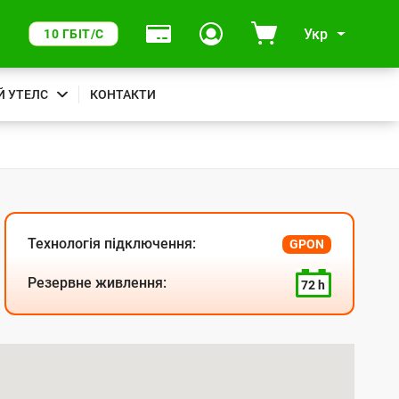
Укр
10 ГБІТ/С
Й УТЕЛС
КОНТАКТИ
Технологія підключення:
GPON
Резервне живлення:
72 h