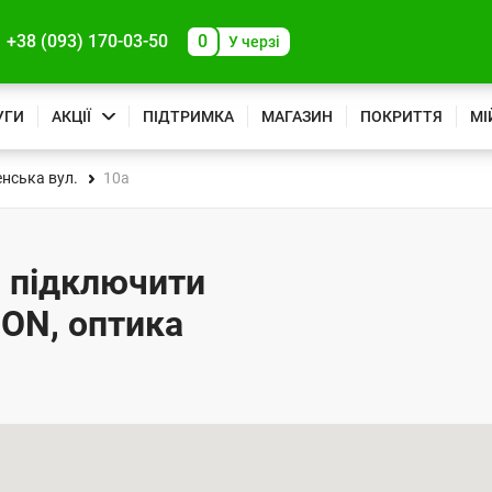
+38 (093) 170-03-50
0
У черзі
УГИ
АКЦІЇ
ПІДТРИМКА
МАГАЗИН
ПОКРИТТЯ
МІ
нська вул.
10а
- підключити
PON, оптика