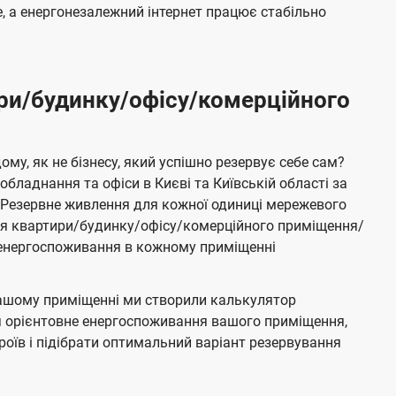
 а енергонезалежний інтернет працює стабільно
ри/будинку/офісу/комерційного
му, як не бізнесу, який успішно резервує себе сам?
бладнання та офіси в Києві та Київській області за
Резервне живлення для кожної одиниці мережевого
ня квартири/будинку/офісу/комерційного приміщення/
е енергоспоживання в кожному приміщенні
ашому приміщенні ми створили калькулятор
я орієнтовне енергоспоживання вашого приміщення,
роїв і підібрати оптимальний варіант резервування