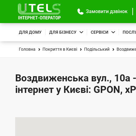
Замовити дзвінок
ДЛЯ ДОМУ
ДЛЯ БІЗНЕСУ
СЕРВІСИ
ПОСЛ
Головна
Покриття в Києві
Подільський
Воздвиже
Воздвиженська вул., 10а 
інтернет у Києві: GPON, x
К
а