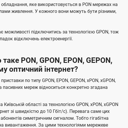
е обладнання, яке використовується в PON мережах на
елами живлення. У кожного вони можуть бути різними,
має можливості підключитись за технологією GPON, тож
адок відключень електроенергії.
 таке PON, GPON, EPON, GEPON,
му оптичний інтернет?
 приставки по типу GPON, EPON, GEPON, xPON, xGPON,
а пасивних мереж відноситься конкретно згадана
та Київській області за технологією GPON, xPON, xGPON
ернет зі швидкістю до 10 Гбіт/с). Перевага саме цих
 абонентів симетричним сигналом. Тобто гігабітна
і на вивантаження. За цими технологіями мережеве