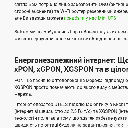
світла Вам потрібно лише забезпечити ONU (активн
стороні абонента) та Wi-Fi роутер резервними джер
але Ви завжди можете
придбати у нас Mini UPS
.
Звісно ми потурбувались і про абонентів у яких не
ми зарезервували наше мережеве обладнання на вип
Енергонезалежний інтернет: Що
xPON, xGPON, XGSPON та в ціло
PON - це пасивно оптоволоконна мережа, відповідно
XGSPON просто позначають до якого виду сімейств
мережа.
Інтернет-оператор UTELS підключає оптику в Києві 
(інтернет зі швидкістю до 2,5 Гбіт/с) та XGSPON (інт
технологій полягає в тому, що здатен забезпечувати
швидкість по оптиці буде як на завантаження, так 