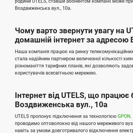
родини UTELS, ставши абонентом компанії може при
t
а
а
Воздвиженська вул., 10а.
e
ч
ч
l
е
е
Чому варто звернути увагу на 
н
н
s
домашній інтернет за адресою 
н
н
я
я
Наша компанія працює на ринку телекомунікаційних 
стала надійним партнером величезної кількості кия
різноманіття тарифних планів, які дозволяють зад
користувачів всесвітньою мережею.
Інтернет від UTELS, що працює 
Воздвиженська вул., 10а
UTELS пропонує підключення за технологією
GPON
.
проводимо оптоволокно від нашого мережевого вузл
навіть за умови довготривалого відключення електро