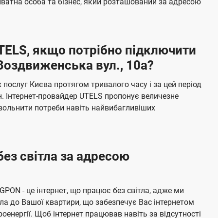
ватна особа та бізнес, який розташований за адресою
а
ч
е
UTELS, якщо потрібно підключити
н
Воздвиженська вул., 10а?
н
я
послуг Києва протягом тривалого часу і за цей період
н. Інтернет-провайдер UTELS пропонує величезне
овольнити потреби навіть найвибагливіших
без світла за адресою
 GPON - це інтернет, що працює без світла, адже ми
а до Вашої квартири, що забезпечує Вас інтернетом
енергії. Щоб інтернет працював навіть за відсутності