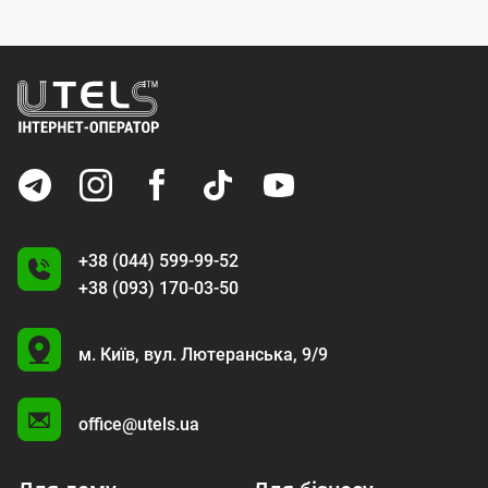
+38 (044) 599-99-52
+38 (093) 170-03-50
U
м. Київ,
вул. Лютеранська, 9/9
A
office@utels.ua