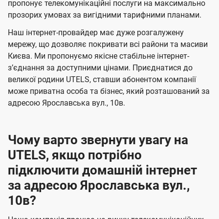
а
а
пропонує телекомунікаційні послуги на максимально
ї
прозорих умовах за вигідними тарифними планами.
ч
ч
U
е
е
Наш інтернет-провайдер має дуже розгалужену
t
н
н
мережу, що дозволяє покривати всі райони та масиви
e
Києва. Ми пропонуємо якісне стабільне інтернет-
н
н
l
зʼєднання за доступними цінами. Приєднатися до
я
я
великої родини UTELS, ставши абонентом компанії
s
може приватна особа та бізнес, який розташований за
адресою Ярославська вул., 10в.
Чому варто звернути увагу на
UTELS, якщо потрібно
підключити домашній інтернет
за адресою Ярославська вул.,
10в?