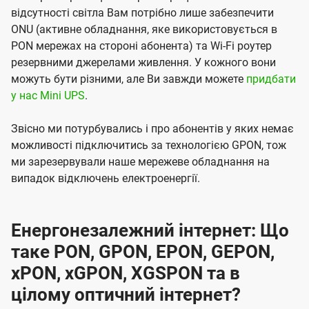
відсутності світла Вам потрібно лише забезпечити
ONU (активне обладнання, яке використовується в
PON мережах на стороні абонента) та Wi-Fi роутер
резервними джерелами живлення. У кожного вони
можуть бути різними, але Ви завжди можете
придбати
у нас Mini UPS
.
Звісно ми потурбувались і про абонентів у яких немає
можливості підключитись за технологією GPON, тож
ми зарезервували наше мережеве обладнання на
випадок відключень електроенергії.
Енергонезалежний інтернет: Що
таке PON, GPON, EPON, GEPON,
xPON, xGPON, XGSPON та в
цілому оптичний інтернет?