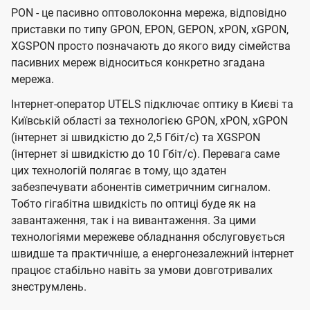
PON - це пасивно оптоволоконна мережа, відповідно
приставки по типу GPON, EPON, GEPON, xPON, xGPON,
XGSPON просто позначають до якого виду сімейства
пасивних мереж відноситься конкретно згадана
мережа.
Інтернет-оператор UTELS підключає оптику в Києві та
Київській області за технологією GPON, xPON, xGPON
(інтернет зі швидкістю до 2,5 Гбіт/с) та XGSPON
(інтернет зі швидкістю до 10 Гбіт/с). Перевага саме
цих технологій полягає в тому, що здатен
забезпечувати абонентів симетричним сигналом.
Тобто гігабітна швидкість по оптиці буде як на
завантаження, так і на вивантаження. За цими
технологіями мережеве обладнання обслуговується
швидше та практичніше, а енергонезалежний інтернет
працює стабільно навіть за умови довготривалих
знеструмлень.