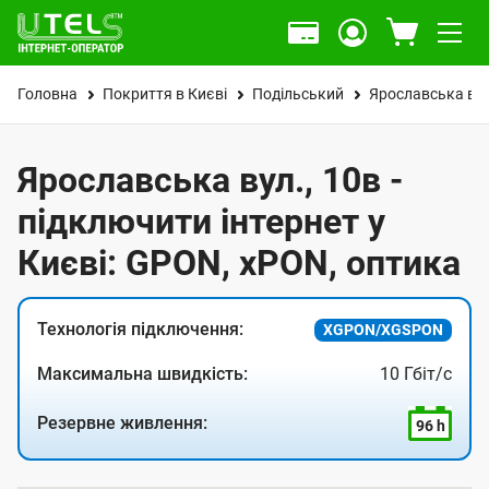
Головна
Покриття в Києві
Подільський
Ярославська вул
Ярославська вул., 10в -
підключити інтернет у
Києві: GPON, xPON, оптика
Технологія підключення:
XGPON/XGSPON
Максимальна швидкість:
10 Гбіт/с
Резервне живлення:
96 h