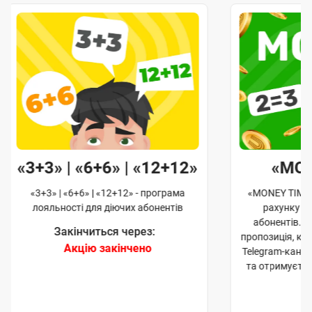
«3+3» | «6+6» | «12+12»
«MO
«3+3» | «6+6» | «12+12» - програма
«MONEY TIME»
лояльності для діючих абонентів
рахунку д
абонентів. 
Закінчиться через:
пропозиція, к
Акцію закінчено
Telegram-кана
та отримуєте