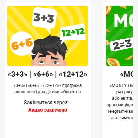
«3+3» | «6+6» | «12+12»
«MO
«3+3» | «6+6» | «12+12» - програма
«MONEY TIME»
лояльності для діючих абонентів
рахунку д
абонентів. 
Закінчиться через:
пропозиція, к
Акцію закінчено
Telegram-кана
та отримуєте