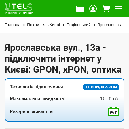
Головна
Покриття в Києві
Подільський
Ярославська вул
Ярославська вул., 13а -
підключити інтернет у
Києві: GPON, xPON, оптика
Технологія підключення:
XGPON/XGSPON
Максимальна швидкість:
10 Гбіт/с
Резервне живлення:
96 h