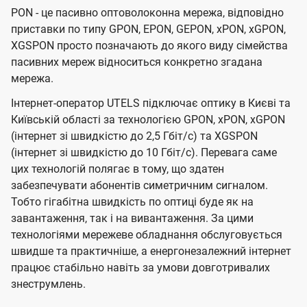
PON - це пасивно оптоволоконна мережа, відповідно
приставки по типу GPON, EPON, GEPON, xPON, xGPON,
XGSPON просто позначають до якого виду сімейства
пасивних мереж відноситься конкретно згадана
мережа.
Інтернет-оператор UTELS підключає оптику в Києві та
Київській області за технологією GPON, xPON, xGPON
(інтернет зі швидкістю до 2,5 Гбіт/с) та XGSPON
(інтернет зі швидкістю до 10 Гбіт/с). Перевага саме
цих технологій полягає в тому, що здатен
забезпечувати абонентів симетричним сигналом.
Тобто гігабітна швидкість по оптиці буде як на
завантаження, так і на вивантаження. За цими
технологіями мережеве обладнання обслуговується
швидше та практичніше, а енергонезалежний інтернет
працює стабільно навіть за умови довготривалих
знеструмлень.