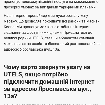
а
а
пропонує телекомунікаційні послуги на максимально
ї
прозорих умовах за вигідними тарифними планами.
ч
ч
U
е
е
Наш інтернет-провайдер має дуже розгалужену
t
н
н
мережу, що дозволяє покривати всі райони та масиви
e
Києва. Ми пропонуємо якісне стабільне інтернет-
н
н
l
зʼєднання за доступними цінами. Приєднатися до
я
я
великої родини UTELS, ставши абонентом компанії
s
може приватна особа та бізнес, який розташований за
адресою Ярославська вул., 13а.
Чому варто звернути увагу на
UTELS, якщо потрібно
підключити домашній інтернет
за адресою Ярославська вул.,
13а?