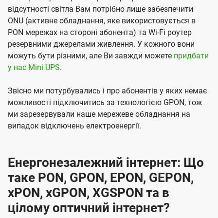
відсутності світла Вам потрібно лише забезпечити
ONU (активне обладнання, яке використовується в
PON мережах на стороні абонента) та Wi-Fi роутер
резервними джерелами живлення. У кожного вони
можуть бути різними, але Ви завжди можете
придбати
у нас Mini UPS
.
Звісно ми потурбувались і про абонентів у яких немає
можливості підключитись за технологією GPON, тож
ми зарезервували наше мережеве обладнання на
випадок відключень електроенергії.
Енергонезалежний інтернет: Що
таке PON, GPON, EPON, GEPON,
xPON, xGPON, XGSPON та в
цілому оптичний інтернет?