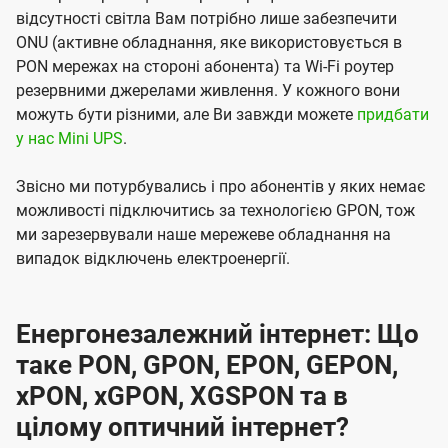
відсутності світла Вам потрібно лише забезпечити
ONU (активне обладнання, яке використовується в
PON мережах на стороні абонента) та Wi-Fi роутер
резервними джерелами живлення. У кожного вони
можуть бути різними, але Ви завжди можете
придбати
у нас Mini UPS
.
Звісно ми потурбувались і про абонентів у яких немає
можливості підключитись за технологією GPON, тож
ми зарезервували наше мережеве обладнання на
випадок відключень електроенергії.
Енергонезалежний інтернет: Що
таке PON, GPON, EPON, GEPON,
xPON, xGPON, XGSPON та в
цілому оптичний інтернет?