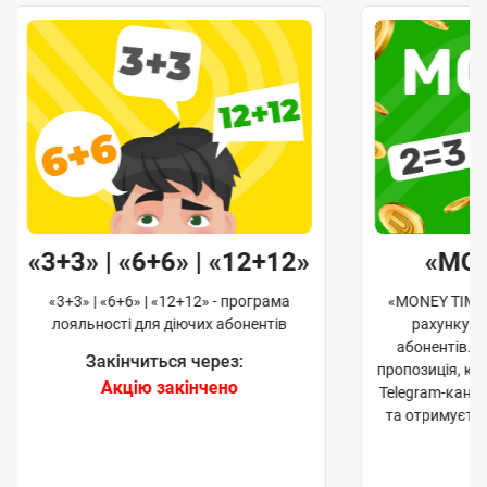
«3+3» | «6+6» | «12+12»
«MO
«3+3» | «6+6» | «12+12» - програма
«MONEY TIME»
лояльності для діючих абонентів
рахунку д
абонентів. 
Закінчиться через:
пропозиція, к
Акцію закінчено
Telegram-кана
та отримуєте