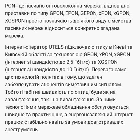
PON - це пасивно оптоволоконна мережа, відповідно
приставки по типу GPON, EPON, GEPON, xPON, xGPON,
XGSPON просто позначають до якого виду сімейства
пасивних мереж відноситься конкретно згадана
мережа.
Інтернет-оператор UTELS підключає оптику в Києві та
Київській області за технологією GPON, xPON, xGPON
(інтернет зі швидкістю до 2,5 Гбіт/с) та XGSPON
(інтернет зі швидкістю до 10 Гбіт/с). Перевага саме
цих технологій полягає в тому, що здатен
забезпечувати абонентів симетричним сигналом.
Тобто гігабітна швидкість по оптиці буде як на
завантаження, так і на вивантаження. За цими
технологіями мережеве обладнання обслуговується
швидше та практичніше, а енергонезалежний інтернет
працює стабільно навіть за умови довготривалих
знеструмлень.