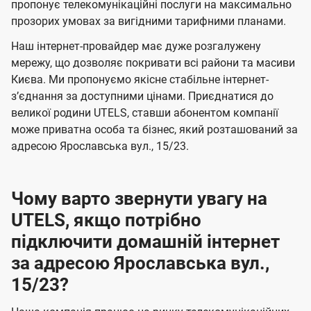
а
а
пропонує телекомунікаційні послуги на максимально
ї
прозорих умовах за вигідними тарифними планами.
ч
ч
U
е
е
Наш інтернет-провайдер має дуже розгалужену
t
н
н
мережу, що дозволяє покривати всі райони та масиви
e
Києва. Ми пропонуємо якісне стабільне інтернет-
н
н
l
зʼєднання за доступними цінами. Приєднатися до
я
я
великої родини UTELS, ставши абонентом компанії
s
може приватна особа та бізнес, який розташований за
адресою Ярославська вул., 15/23.
Чому варто звернути увагу на
UTELS, якщо потрібно
підключити домашній інтернет
за адресою Ярославська вул.,
15/23?