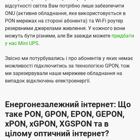
відсутності світла Вам потрібно лише забезпечити
ONU (активне обладнання, яке використовується в
PON мережах на стороні абонента) та Wi-Fi роутер
резервними джерелами живлення. У кожного вони
можуть бути різними, але Ви завжди можете
придбати
у нас Mini UPS
.
Звісно ми потурбувались і про абонентів у яких немає
можливості підключитись за технологією GPON, тож
ми зарезервували наше мережеве обладнання на
випадок відключень електроенергії.
Енергонезалежний інтернет: Що
таке PON, GPON, EPON, GEPON,
xPON, xGPON, XGSPON та в
цілому оптичний інтернет?