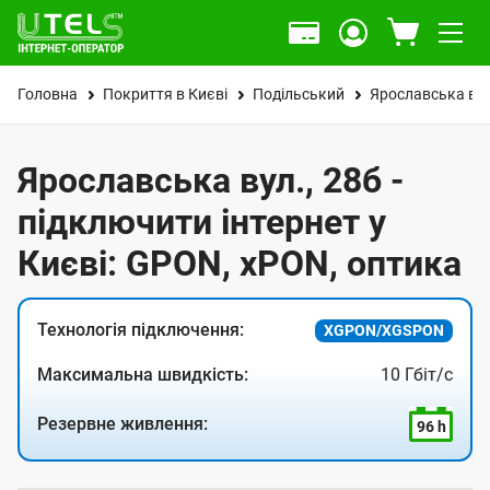
Головна
Покриття в Києві
Подільський
Ярославська вул
Ярославська вул., 28б -
підключити інтернет у
Києві: GPON, xPON, оптика
Технологія підключення:
XGPON/XGSPON
Максимальна швидкість:
10 Гбіт/с
Резервне живлення:
96 h