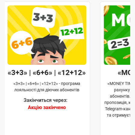
«3+3» | «6+6» | «12+12»
«MO
«3+3» | «6+6» | «12+12» - програма
«MONEY TIME»
лояльності для діючих абонентів
рахунку д
абонентів. 
Закінчиться через:
пропозиція, к
Акцію закінчено
Telegram-кана
та отримуєте