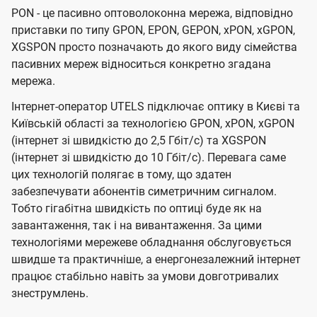
PON - це пасивно оптоволоконна мережа, відповідно
приставки по типу GPON, EPON, GEPON, xPON, xGPON,
XGSPON просто позначають до якого виду сімейства
пасивних мереж відноситься конкретно згадана
мережа.
Інтернет-оператор UTELS підключає оптику в Києві та
Київській області за технологією GPON, xPON, xGPON
(інтернет зі швидкістю до 2,5 Гбіт/с) та XGSPON
(інтернет зі швидкістю до 10 Гбіт/с). Перевага саме
цих технологій полягає в тому, що здатен
забезпечувати абонентів симетричним сигналом.
Тобто гігабітна швидкість по оптиці буде як на
завантаження, так і на вивантаження. За цими
технологіями мережеве обладнання обслуговується
швидше та практичніше, а енергонезалежний інтернет
працює стабільно навіть за умови довготривалих
знеструмлень.