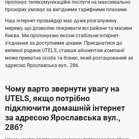
а
а
пропонує телекомунікаційні послуги на максимально
ї
прозорих умовах за вигідними тарифними планами.
ч
ч
U
е
е
Наш інтернет-провайдер має дуже розгалужену
t
н
н
мережу, що дозволяє покривати всі райони та масиви
e
Києва. Ми пропонуємо якісне стабільне інтернет-
н
н
l
зʼєднання за доступними цінами. Приєднатися до
я
я
великої родини UTELS, ставши абонентом компанії
s
може приватна особа та бізнес, який розташований за
адресою Ярославська вул., 28б.
Чому варто звернути увагу на
UTELS, якщо потрібно
підключити домашній інтернет
за адресою Ярославська вул.,
28б?