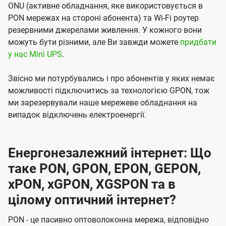
ONU (активне обладнання, яке використовується в
PON мережах на стороні абонента) та Wi-Fi роутер
резервними джерелами живлення. У кожного вони
можуть бути різними, але Ви завжди можете
придбати
у нас Mini UPS
.
Звісно ми потурбувались і про абонентів у яких немає
можливості підключитись за технологією GPON, тож
ми зарезервували наше мережеве обладнання на
випадок відключень електроенергії.
Енергонезалежний інтернет: Що
таке PON, GPON, EPON, GEPON,
xPON, xGPON, XGSPON та в
цілому оптичний інтернет?
PON - це пасивно оптоволоконна мережа, відповідно