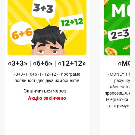
«3+3» | «6+6» | «12+12»
«MO
«3+3» | «6+6» | «12+12» - програма
«MONEY TIME»
лояльності для діючих абонентів
рахунку д
абонентів. 
Закінчиться через:
пропозиція, к
Акцію закінчено
Telegram-кана
та отримуєте