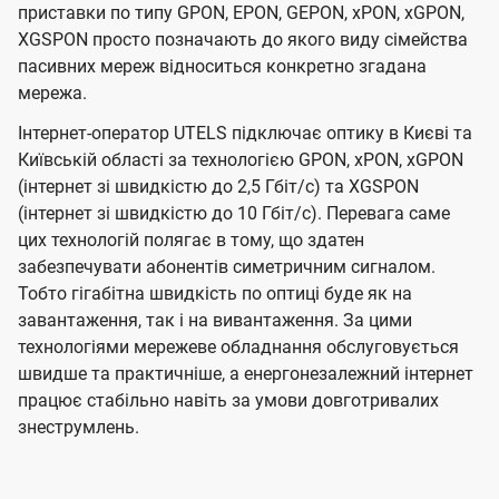
приставки по типу GPON, EPON, GEPON, xPON, xGPON,
XGSPON просто позначають до якого виду сімейства
пасивних мереж відноситься конкретно згадана
мережа.
Інтернет-оператор UTELS підключає оптику в Києві та
Київській області за технологією GPON, xPON, xGPON
(інтернет зі швидкістю до 2,5 Гбіт/с) та XGSPON
(інтернет зі швидкістю до 10 Гбіт/с). Перевага саме
цих технологій полягає в тому, що здатен
забезпечувати абонентів симетричним сигналом.
Тобто гігабітна швидкість по оптиці буде як на
завантаження, так і на вивантаження. За цими
технологіями мережеве обладнання обслуговується
швидше та практичніше, а енергонезалежний інтернет
працює стабільно навіть за умови довготривалих
знеструмлень.