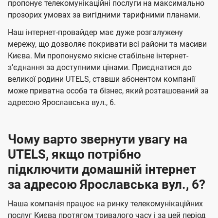
а
а
пропонує телекомунікаційні послуги на максимально
ї
прозорих умовах за вигідними тарифними планами.
ч
ч
U
е
е
Наш інтернет-провайдер має дуже розгалужену
t
н
н
мережу, що дозволяє покривати всі райони та масиви
e
Києва. Ми пропонуємо якісне стабільне інтернет-
н
н
l
зʼєднання за доступними цінами. Приєднатися до
я
я
великої родини UTELS, ставши абонентом компанії
s
може приватна особа та бізнес, який розташований за
адресою Ярославська вул., 6.
Чому варто звернути увагу на
UTELS, якщо потрібно
підключити домашній інтернет
за адресою Ярославська вул., 6?
Наша компанія працює на ринку телекомунікаційних
послуг Києва протягом тривалого часу і за цей період