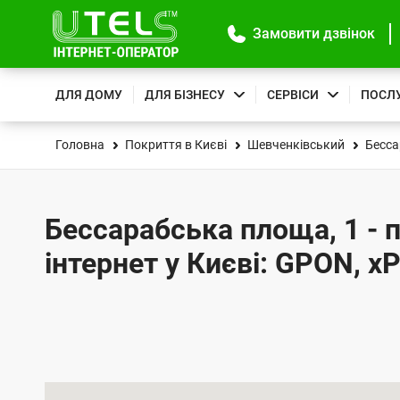
Замовити дзвінок
ДЛЯ ДОМУ
ДЛЯ БІЗНЕСУ
СЕРВІСИ
ПОСЛ
Головна
Покриття в Києві
Шевченківський
Бесса
Бессарабська площа, 1 - 
інтернет у Києві: GPON, x
К