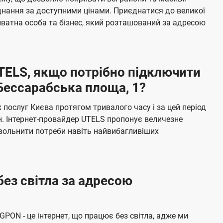
я
е
єднання за доступними цінами. Приєднатися до великої
м
б
ватна особа та бізнес, який розташований за адресою
а
ч
е
UTELS, якщо потрібно підключити
н
Бессарабська площа, 1?
н
я
послуг Києва протягом тривалого часу і за цей період
н. Інтернет-провайдер UTELS пропонує величезне
овольнити потреби навіть найвибагливіших
без світла за адресою
 GPON - це інтернет, що працює без світла, адже ми