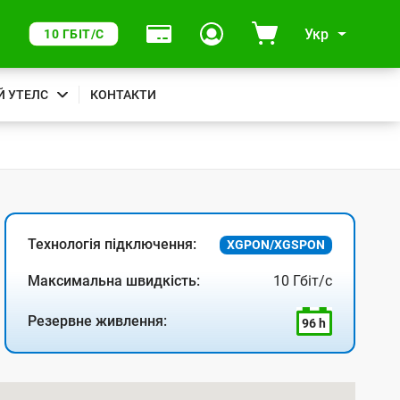
Укр
10 ГБІТ/С
Й УТЕЛС
КОНТАКТИ
Технологія підключення:
XGPON/XGSPON
Максимальна швидкість:
10 Гбіт/с
Резервне живлення:
96 h