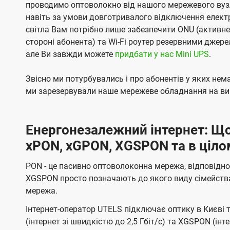
проводимо оптоволокно від нашого мережевого вузл
навіть за умови довготривалого відключення електро
світла Вам потрібно лише забезпечити ONU (активн
стороні абонента) та Wi-Fi роутер резервними джер
але Ви завжди можете
придбати у нас Mini UPS
.
Звісно ми потурбувались і про абонентів у яких не
ми зарезервували наше мережеве обладнання на вип
Енергонезалежний інтернет: Що
xPON, xGPON, XGSPON та в ціло
PON - це пасивно оптоволоконна мережа, відповідно
XGSPON просто позначають до якого виду сімейств
мережа.
Інтернет-оператор UTELS підключає оптику в Києві 
(інтернет зі швидкістю до 2,5 Гбіт/с) та XGSPON (інт