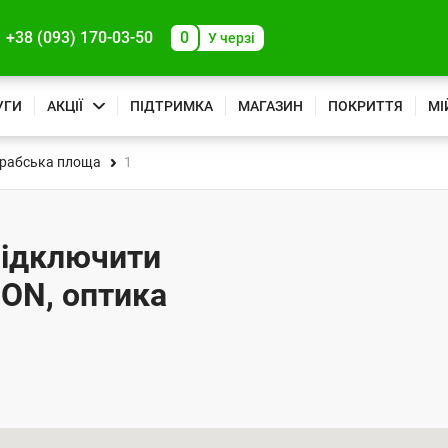
+38 (093) 170-03-50
0
У черзі
УГИ
АКЦІЇ
ПІДТРИМКА
МАГАЗИН
ПОКРИТТЯ
МІ
рабська площа
1
підключити
PON, оптика