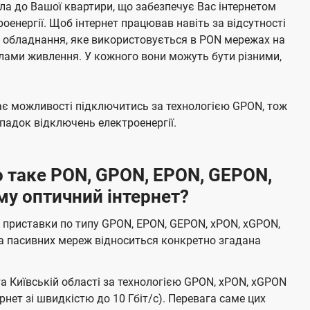
а до Вашої квартири, що забезпечує Вас інтернетом
енергії. Щоб інтернет працював навіть за відсутності
е обладнання, яке використовується в PON мережах на
елами живлення. У кожного вони можуть бути різними,
має можливості підключитись за технологією GPON, тож
адок відключень електроенергії.
 таке PON, GPON, EPON, GEPON,
му оптичний інтернет?
 приставки по типу GPON, EPON, GEPON, xPON, xGPON,
а пасивних мереж відноситься конкретно згадана
та Київській області за технологією GPON, xPON, xGPON
ернет зі швидкістю до 10 Гбіт/с). Перевага саме цих