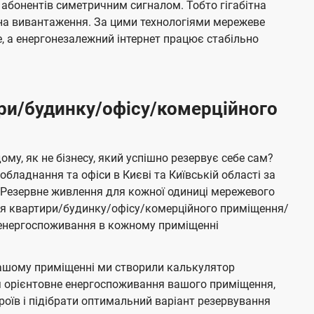
 абонентів симетричним сигналом. Тобто гігабітна
і на вивантаження. За цими технологіями мережеве
 а енергонезалежний інтернет працює стабільно
ри/будинку/офісу/комерційного
му, як не бізнесу, який успішно резервує себе сам?
бладнання та офіси в Києві та Київській області за
Резервне живлення для кожної одиниці мережевого
ня квартири/будинку/офісу/комерційного приміщення/
е енергоспоживання в кожному приміщенні
ашому приміщенні ми створили калькулятор
я орієнтовне енергоспоживання вашого приміщення,
роїв і підібрати оптимальний варіант резервування