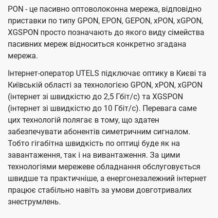
PON - це пасивно оптоволоконна мережа, відповідно
приставки по типу GPON, EPON, GEPON, xPON, xGPON,
XGSPON просто позначають до якого виду сімейства
пасивних мереж відноситься конкретно згадана
мережа.
Інтернет-оператор UTELS підключає оптику в Києві та
Київській області за технологією GPON, xPON, xGPON
(інтернет зі швидкістю до 2,5 Гбіт/с) та XGSPON
(інтернет зі швидкістю до 10 Гбіт/с). Перевага саме
цих технологій полягає в тому, що здатен
забезпечувати абонентів симетричним сигналом.
Тобто гігабітна швидкість по оптиці буде як на
завантаження, так і на вивантаження. За цими
технологіями мережеве обладнання обслуговується
швидше та практичніше, а енергонезалежний інтернет
працює стабільно навіть за умови довготривалих
знеструмлень.