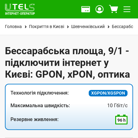
Головна
Покриття в Києві
Шевченківський
Бессарабсь
Бессарабська площа, 9/1 -
підключити інтернет у
Києві: GPON, xPON, оптика
Технологія підключення:
XGPON/XGSPON
Максимальна швидкість:
10 Гбіт/с
Резервне живлення:
96 h