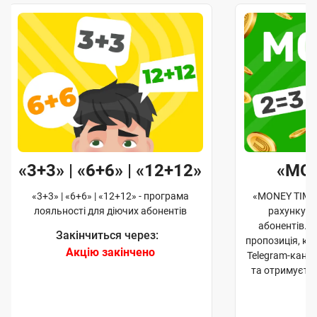
«3+3» | «6+6» | «12+12»
«MO
«3+3» | «6+6» | «12+12» - програма
«MONEY TIME»
лояльності для діючих абонентів
рахунку д
абонентів. 
Закінчиться через:
пропозиція, к
Акцію закінчено
Telegram-кана
та отримуєте