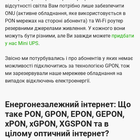
відсутності світла Вам потрібно лише забезпечити
ONU (активне обладнання, яке використовується в
PON мережах на стороні абонента) та Wi-Fi роутер
резервними джерелами живлення. У кожного вони
можуть бути різними, але Ви завжди можете
придбати
у нас Mini UPS
.
Звісно ми потурбувались і про абонентів у яких немає
можливості підключитись за технологією GPON, тож
ми зарезервували наше мережеве обладнання на
випадок відключень електроенергії.
Енергонезалежний інтернет: Що
таке PON, GPON, EPON, GEPON,
xPON, xGPON, XGSPON та в
цілому оптичний інтернет?