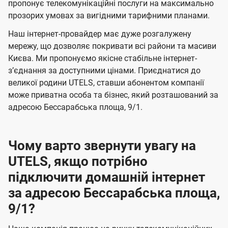
а
а
пропонує телекомунікаційні послуги на максимально
ї
прозорих умовах за вигідними тарифними планами.
ч
ч
U
е
е
Наш інтернет-провайдер має дуже розгалужену
t
н
н
мережу, що дозволяє покривати всі райони та масиви
e
Києва. Ми пропонуємо якісне стабільне інтернет-
н
н
l
зʼєднання за доступними цінами. Приєднатися до
я
я
великої родини UTELS, ставши абонентом компанії
s
може приватна особа та бізнес, який розташований за
адресою Бессарабська площа, 9/1.
Чому варто звернути увагу на
UTELS, якщо потрібно
підключити домашній інтернет
за адресою Бессарабська площа,
9/1?