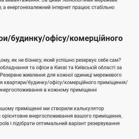
 а енергонезалежний інтернет працює стабільно
ри/будинку/офісу/комерційного
му, як не бізнесу, який успішно резервує себе сам?
бладнання та офіси в Києві та Київській області за
Резервне живлення для кожної одиниці мережевого
ня квартири/будинку/офісу/комерційного приміщення/
е енергоспоживання в кожному приміщенні
ашому приміщенні ми створили калькулятор
я орієнтовне енергоспоживання вашого приміщення,
роїв і підібрати оптимальний варіант резервування