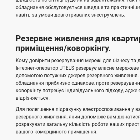
обладнання обслуговується швидше та практичніше,
навіть за умови довготривалих знеструмлень.
Резервне живлення для кварти
приміщення/коворкінгу.
Кому довірити резервування мережі для бізнесу та до
Інтернет-оператор UTELS резервує власне мережеве о
допомогою потужних джерел резервного живлення. 
обладнання приблизно однакове, проте резервуван
коворкінгу потребує індивідуального підходу, адж
відрізняється.
Для полегшення підрахунку електроспоживання у в
резервного живлення, який допоможе вам дізнатис
розрахувати загальну кількість роботи ваших прист
вашого комерційного приміщення.