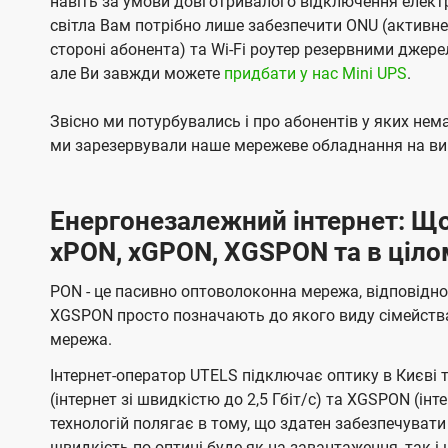
навіть за умови довготривалого відключення електро
світла Вам потрібно лише забезпечити ONU (активн
стороні абонента) та Wi-Fi роутер резервними джер
але Ви завжди можете
придбати у нас Mini UPS
.
Звісно ми потурбувались і про абонентів у яких не
ми зарезервували наше мережеве обладнання на вип
Енергонезалежний інтернет: Що
xPON, xGPON, XGSPON та в ціло
PON - це пасивно оптоволоконна мережа, відповідно
XGSPON просто позначають до якого виду сімейств
мережа.
Інтернет-оператор UTELS підключає оптику в Києві 
(інтернет зі швидкістю до 2,5 Гбіт/с) та XGSPON (інт
технологій полягає в тому, що здатен забезпечувати
швидкість по оптиці буде як на завантаження, так 