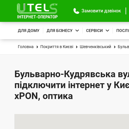
Замовити дзвінок
ДЛЯ ДОМУ
ДЛЯ БІЗНЕСУ
СЕРВІСИ
ПОСЛ
Головна
Покриття в Києві
Шевченківський
Бульв
Бульварно-Кудрявська вул.
підключити інтернет у Киє
xPON, оптика
К
а