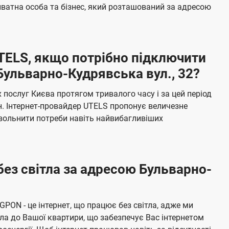
б
ватна особа та бізнес, який розташований за адресою
а
ч
е
UTELS, якщо потрібно підключити
н
Бульварно-Кудрявська вул., 32?
н
я
послуг Києва протягом тривалого часу і за цей період
н. Інтернет-провайдер UTELS пропонує величезне
овольнити потреби навіть найвибагливіших
без світла за адресою Бульварно-
 GPON - це інтернет, що працює без світла, адже ми
а до Вашої квартири, що забезпечує Вас інтернетом