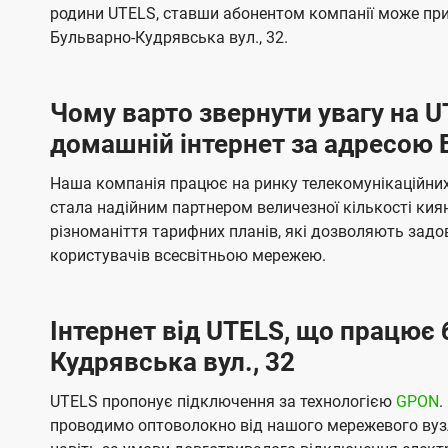
б
б
родини UTELS, ставши абонентом компанії може при
t
а
а
Бульварно-Кудрявська вул., 32.
e
ч
ч
l
е
е
Чому варто звернути увагу на 
н
н
s
домашній інтернет за адресою 
н
н
я
я
Наша компанія працює на ринку телекомунікаційних 
стала надійним партнером величезної кількості кия
різноманіття тарифних планів, які дозволяють зад
користувачів всесвітньою мережею.
Інтернет від UTELS, що працює 
Кудрявська вул., 32
UTELS пропонує підключення за технологією
GPON
.
проводимо оптоволокно від нашого мережевого вузл