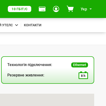
Укр
10 ГБІТ/С
Й УТЕЛС
КОНТАКТИ
Технологія підключення:
Ethernet
Резервне живлення:
8 h