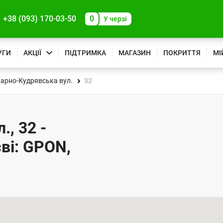
+38 (093) 170-03-50
0
У черзі
УГИ
АКЦІЇ
ПІДТРИМКА
МАГАЗИН
ПОКРИТТЯ
МІ
арно-Кудрявська вул.
32
, 32 -
ві: GPON,