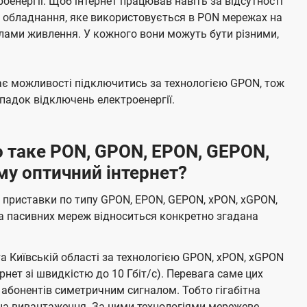
енергії. Щоб інтернет працював навіть за відсутності
е обладнання, яке використовується в PON мережах на
елами живлення. У кожного вони можуть бути різними,
має можливості підключитись за технологією GPON, тож
адок відключень електроенергії.
 таке PON, GPON, EPON, GEPON,
му оптичний інтернет?
 приставки по типу GPON, EPON, GEPON, xPON, xGPON,
а пасивних мереж відноситься конкретно згадана
та Київській області за технологією GPON, xPON, xGPON
ернет зі швидкістю до 10 Гбіт/с). Перевага саме цих
 абонентів симетричним сигналом. Тобто гігабітна
і на вивантаження. За цими технологіями мережеве