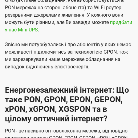
ONU (активне обладнання, яке використовується в
PON мережах на стороні абонента) та Wi-Fi роутер
резервними джерелами живлення. У кожного вони
можуть бути різними, але Ви завжди можете
придбати
у нас Mini UPS
.
Звісно ми потурбувались і про абонентів у яких немає
можливості підключитись за технологією GPON, тож
ми зарезервували наше мережеве обладнання на
випадок відключень електроенергії.
Енергонезалежний інтернет: Що
таке PON, GPON, EPON, GEPON,
xPON, xGPON, XGSPON та в
цілому оптичний інтернет?
PON - це пасивно оптоволоконна мережа, відповідно