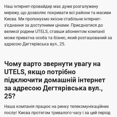
U
е
е
Наш інтернет-провайдер має дуже розгалужену
t
н
н
мережу, що дозволяє покривати всі райони та масиви
e
Києва. Ми пропонуємо якісне стабільне інтернет-
н
н
l
зʼєднання за доступними цінами. Приєднатися до
я
я
великої родини UTELS, ставши абонентом компанії
s
може приватна особа та бізнес, який розташований за
адресою Дегтярівська вул., 25.
Чому варто звернути увагу на
UTELS, якщо потрібно
підключити домашній інтернет
за адресою Дегтярівська вул.,
25?
Наша компанія працює на ринку телекомунікаційних
послуг Києва протягом тривалого часу і за цей період