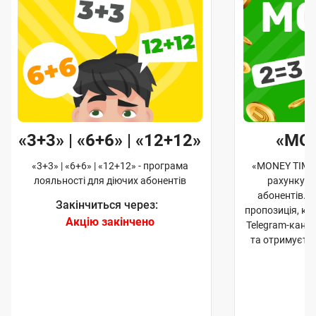
«3+3» | «6+6» | «12+12»
«MO
«3+3» | «6+6» | «12+12» - програма
«MONEY TIME»
лояльності для діючих абонентів
рахунку д
абонентів. 
Закінчиться через:
пропозиція, к
Акцію закінчено
Telegram-кана
та отримуєте