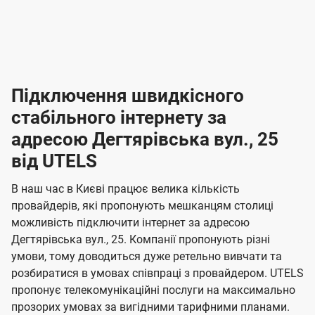
-
-
і
л
л
н
а
а
п
к
к
2
2
р
і
і
о
л
л
к
4
к
4
е
в
н
н
а
г
г
ю
ю
т
т
р
т
н
о
н
о
і
ч
ч
и
и
а
д
д
в
я
я
н
е
е
т
в
и
в
и
Підключення швидкісного
з
з
и
і
н
н
п
н
н
н
н
а
а
і
стабільного інтернету за
н
н
д
д
м
м
о
о
к
я
я
адресою Дегтярівська вул., 25
л
к
о
о
ю
г
г
ч
від UTELS
в
в
о
е
о
о
н
л
л
н
м
В наш час в Києві працює велика кількість
т
т
я
е
е
провайдерів, які пропонують мешканцям столиці
п
е
е
н
н
можливість підключити інтернет за адресою
л
л
а
н
н
Дегтярівська вул., 25. Компанії пропонують різні
я
я
е
е
н
умови, тому доводиться дуже ретельно вивчати та
м
м
б
б
і
розбиратися в умовах співпраці з провайдером. UTELS
а
а
пропонує телекомунікаційні послуги на максимально
ї
прозорих умовах за вигідними тарифними планами.
ч
ч