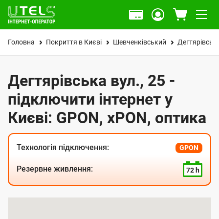
Головна
Покриття в Києві
Шевченківський
Дегтярівська
Дегтярівська вул., 25 -
підключити інтернет у
Києві: GPON, xPON, оптика
Технологія підключення:
GPON
Резервне живлення:
72 h
К