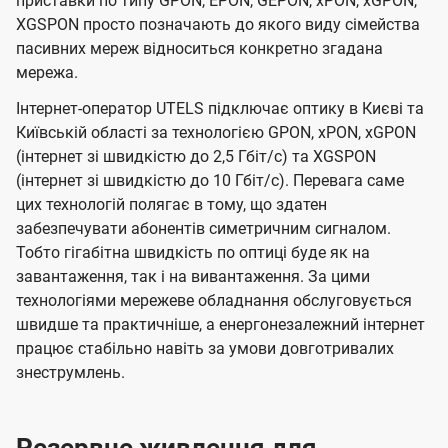
приставки по типу GPON, EPON, GEPON, xPON, xGPON,
XGSPON просто позначають до якого виду сімейства
пасивних мереж відноситься конкретно згадана
мережа.
Інтернет-оператор UTELS підключає оптику в Києві та
Київській області за технологією GPON, xPON, xGPON
(інтернет зі швидкістю до 2,5 Гбіт/с) та XGSPON
(інтернет зі швидкістю до 10 Гбіт/с). Перевага саме
цих технологій полягає в тому, що здатен
забезпечувати абонентів симетричним сигналом.
Тобто гігабітна швидкість по оптиці буде як на
завантаження, так і на вивантаження. За цими
технологіями мережеве обладнання обслуговується
швидше та практичніше, а енергонезалежний інтернет
працює стабільно навіть за умови довготривалих
знеструмлень.