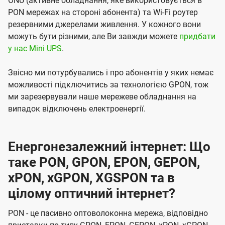
ONU (активне обладнання, яке використовується в
PON мережах на стороні абонента) та Wi-Fi роутер
резервними джерелами живлення. У кожного вони
можуть бути різними, але Ви завжди можете
придбати
у нас Mini UPS
.
Звісно ми потурбувались і про абонентів у яких немає
можливості підключитись за технологією GPON, тож
ми зарезервували наше мережеве обладнання на
випадок відключень електроенергії.
Енергонезалежний інтернет: Що
таке PON, GPON, EPON, GEPON,
xPON, xGPON, XGSPON та в
цілому оптичний інтернет?
PON - це пасивно оптоволоконна мережа, відповідно