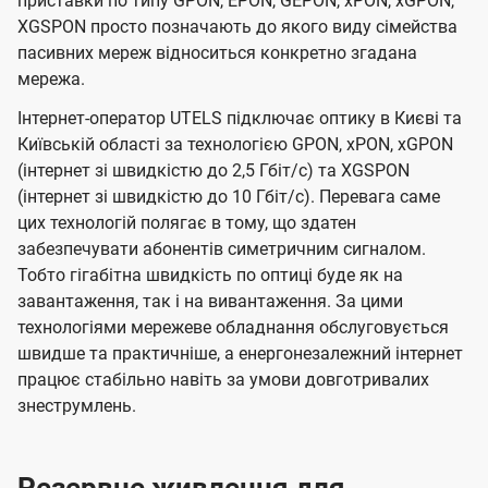
приставки по типу GPON, EPON, GEPON, xPON, xGPON,
XGSPON просто позначають до якого виду сімейства
пасивних мереж відноситься конкретно згадана
мережа.
Інтернет-оператор UTELS підключає оптику в Києві та
Київській області за технологією GPON, xPON, xGPON
(інтернет зі швидкістю до 2,5 Гбіт/с) та XGSPON
(інтернет зі швидкістю до 10 Гбіт/с). Перевага саме
цих технологій полягає в тому, що здатен
забезпечувати абонентів симетричним сигналом.
Тобто гігабітна швидкість по оптиці буде як на
завантаження, так і на вивантаження. За цими
технологіями мережеве обладнання обслуговується
швидше та практичніше, а енергонезалежний інтернет
працює стабільно навіть за умови довготривалих
знеструмлень.