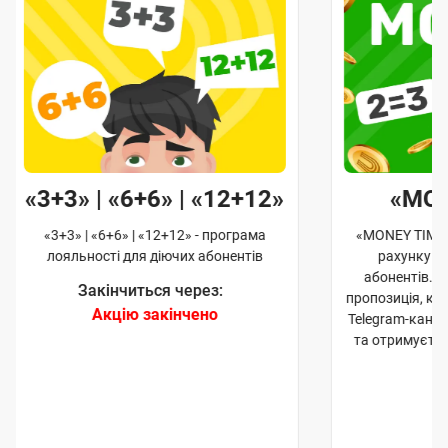
«3+3» | «6+6» | «12+12»
«MO
«3+3» | «6+6» | «12+12» - програма
«MONEY TIME»
лояльності для діючих абонентів
рахунку д
абонентів. 
Закінчиться через:
пропозиція, к
Акцію закінчено
Telegram-кана
та отримуєте