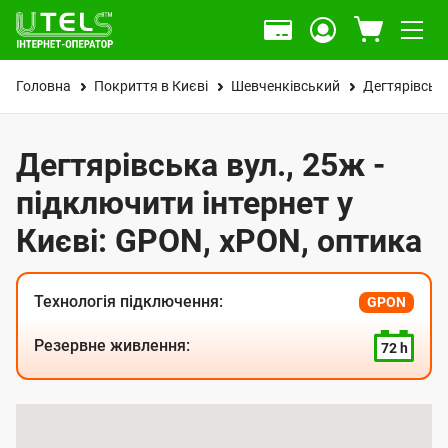
Головна
Покриття в Києві
Шевченківський
Дегтярівська
Дегтярівська вул., 25ж -
підключити інтернет у
Києві: GPON, xPON, оптика
Технологія підключення:
GPON
Резервне живлення:
72 h
К