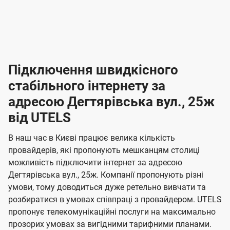
-
-
і
л
л
н
а
а
п
к
к
2
2
р
і
і
о
л
л
к
4
к
4
е
в
н
н
а
г
г
ю
ю
т
т
р
т
н
о
н
о
і
ч
ч
и
и
а
д
д
в
я
я
н
е
е
т
в
и
в
и
Підключення швидкісного
з
з
и
і
н
н
п
н
н
н
н
а
а
і
стабільного інтернету за
н
н
д
д
м
м
о
о
к
я
я
адресою Дегтярівська вул., 25ж
л
к
о
о
ю
г
г
ч
від UTELS
в
в
о
е
о
о
н
л
л
н
м
В наш час в Києві працює велика кількість
т
т
я
е
е
провайдерів, які пропонують мешканцям столиці
п
е
е
н
н
можливість підключити інтернет за адресою
л
л
а
н
н
Дегтярівська вул., 25ж. Компанії пропонують різні
я
я
е
е
н
умови, тому доводиться дуже ретельно вивчати та
м
м
б
б
і
розбиратися в умовах співпраці з провайдером. UTELS
а
а
пропонує телекомунікаційні послуги на максимально
ї
прозорих умовах за вигідними тарифними планами.
ч
ч