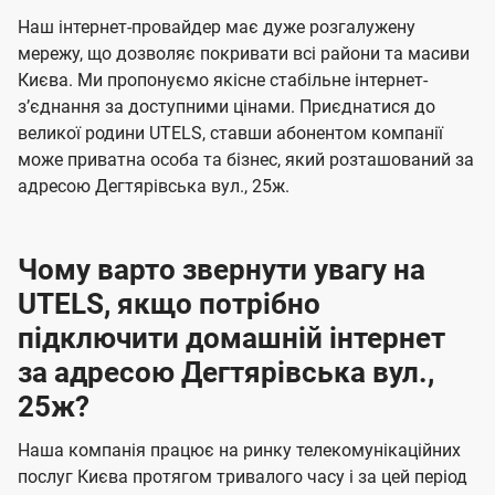
U
е
е
Наш інтернет-провайдер має дуже розгалужену
t
н
н
мережу, що дозволяє покривати всі райони та масиви
e
Києва. Ми пропонуємо якісне стабільне інтернет-
н
н
l
зʼєднання за доступними цінами. Приєднатися до
я
я
великої родини UTELS, ставши абонентом компанії
s
може приватна особа та бізнес, який розташований за
адресою Дегтярівська вул., 25ж.
Чому варто звернути увагу на
UTELS, якщо потрібно
підключити домашній інтернет
за адресою Дегтярівська вул.,
25ж?
Наша компанія працює на ринку телекомунікаційних
послуг Києва протягом тривалого часу і за цей період