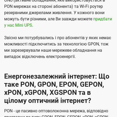
ONU (активне обладнання, яке використовується в
PON мережах на стороні абонента) та Wi-Fi роутер
резервними джерелами живлення. У кожного вони
можуть бути різними, але Ви завжди можете
придбати
у нас Mini UPS
.
Звісно ми потурбувались і про абонентів у яких немає
можливості підключитись за технологією GPON, тож
ми зарезервували наше мережеве обладнання на
випадок відключень електроенергії.
Енергонезалежний інтернет: Що
таке PON, GPON, EPON, GEPON,
xPON, xGPON, XGSPON та в
цілому оптичний інтернет?
PON - це пасивно оптоволоконна мережа, відповідно