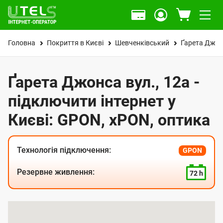
Головна
Покриття в Києві
Шевченківський
Ґарета Джон
Ґарета Джонса вул., 12а -
підключити інтернет у
Києві: GPON, xPON, оптика
Технологія підключення:
GPON
Резервне живлення:
72 h
К