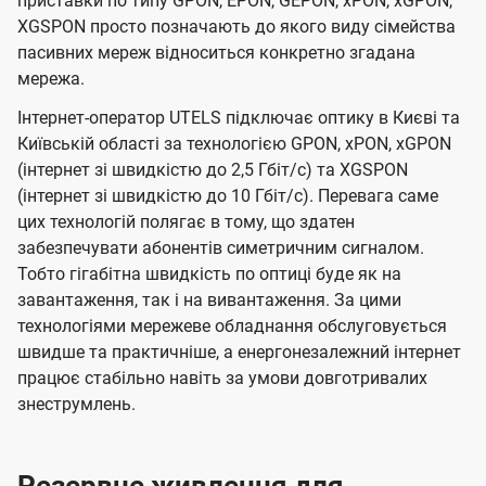
приставки по типу GPON, EPON, GEPON, xPON, xGPON,
XGSPON просто позначають до якого виду сімейства
пасивних мереж відноситься конкретно згадана
мережа.
Інтернет-оператор UTELS підключає оптику в Києві та
Київській області за технологією GPON, xPON, xGPON
(інтернет зі швидкістю до 2,5 Гбіт/с) та XGSPON
(інтернет зі швидкістю до 10 Гбіт/с). Перевага саме
цих технологій полягає в тому, що здатен
забезпечувати абонентів симетричним сигналом.
Тобто гігабітна швидкість по оптиці буде як на
завантаження, так і на вивантаження. За цими
технологіями мережеве обладнання обслуговується
швидше та практичніше, а енергонезалежний інтернет
працює стабільно навіть за умови довготривалих
знеструмлень.