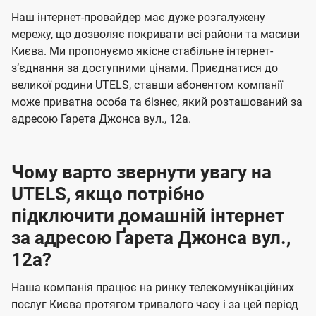
U
е
е
Наш інтернет-провайдер має дуже розгалужену
t
н
н
мережу, що дозволяє покривати всі райони та масиви
e
Києва. Ми пропонуємо якісне стабільне інтернет-
н
н
l
зʼєднання за доступними цінами. Приєднатися до
я
я
великої родини UTELS, ставши абонентом компанії
s
може приватна особа та бізнес, який розташований за
адресою Ґарета Джонса вул., 12а.
Чому варто звернути увагу на
UTELS, якщо потрібно
підключити домашній інтернет
за адресою Ґарета Джонса вул.,
12а?
Наша компанія працює на ринку телекомунікаційних
послуг Києва протягом тривалого часу і за цей період