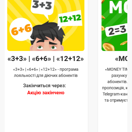
«3+3» | «6+6» | «12+12»
«MO
«3+3» | «6+6» | «12+12» - програма
«MONEY TIME»
лояльності для діючих абонентів
рахунку д
абонентів. 
Закінчиться через:
пропозиція, к
Акцію закінчено
Telegram-кана
та отримуєте