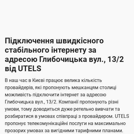
-
-
і
л
л
н
а
а
п
к
к
2
2
р
і
і
о
л
л
к
4
к
4
е
в
н
н
а
г
г
ю
ю
т
т
р
т
н
о
н
о
і
ч
ч
и
и
а
д
д
в
я
я
н
е
е
т
в
и
в
и
Підключення швидкісного
з
з
и
і
н
н
п
н
н
н
н
а
а
і
стабільного інтернету за
н
н
д
д
м
м
о
о
к
я
я
адресою Глибочицька вул., 13/2
л
к
о
о
ю
г
г
ч
від UTELS
в
в
о
е
о
о
н
л
л
н
м
В наш час в Києві працює велика кількість
т
т
я
е
е
провайдерів, які пропонують мешканцям столиці
п
е
е
н
н
можливість підключити інтернет за адресою
л
л
а
н
н
Глибочицька вул., 13/2. Компанії пропонують різні
я
я
е
е
н
умови, тому доводиться дуже ретельно вивчати та
м
м
б
б
і
розбиратися в умовах співпраці з провайдером. UTELS
а
а
пропонує телекомунікаційні послуги на максимально
ї
прозорих умовах за вигідними тарифними планами.
ч
ч