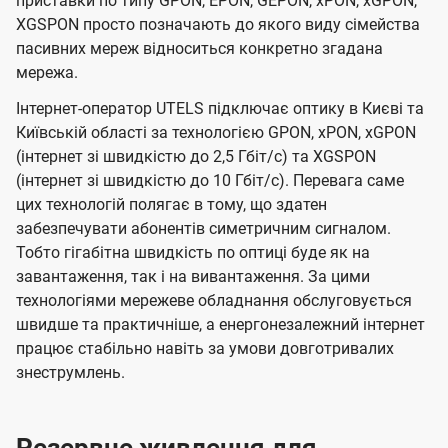
приставки по типу GPON, EPON, GEPON, xPON, xGPON,
XGSPON просто позначають до якого виду сімейства
пасивних мереж відноситься конкретно згадана
мережа.
Інтернет-оператор UTELS підключає оптику в Києві та
Київській області за технологією GPON, xPON, xGPON
(інтернет зі швидкістю до 2,5 Гбіт/с) та XGSPON
(інтернет зі швидкістю до 10 Гбіт/с). Перевага саме
цих технологій полягає в тому, що здатен
забезпечувати абонентів симетричним сигналом.
Тобто гігабітна швидкість по оптиці буде як на
завантаження, так і на вивантаження. За цими
технологіями мережеве обладнання обслуговується
швидше та практичніше, а енергонезалежний інтернет
працює стабільно навіть за умови довготривалих
знеструмлень.