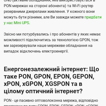
ONU (активне обладнання, яке використовується в
PON мережах на стороні абонента) та Wi-Fi роутер
резервними джерелами живлення. У кожного вони
можуть бути різними, але Ви завжди можете
придбати
у нас Mini UPS
.
Звісно ми потурбувались і про абонентів у яких немає
можливості підключитись за технологією GPON, тож
ми зарезервували наше мережеве обладнання на
випадок відключень електроенергії.
Енергонезалежний інтернет: Що
таке PON, GPON, EPON, GEPON,
xPON, xGPON, XGSPON та в
цілому оптичний інтернет?
PON - це пасивно оптоволоконна мережа, відповідно