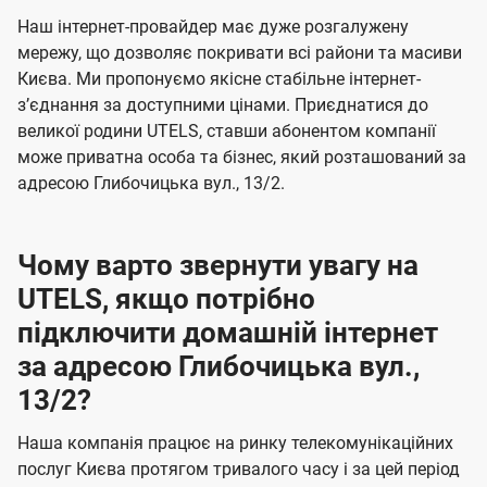
U
е
е
Наш інтернет-провайдер має дуже розгалужену
t
н
н
мережу, що дозволяє покривати всі райони та масиви
e
Києва. Ми пропонуємо якісне стабільне інтернет-
н
н
l
зʼєднання за доступними цінами. Приєднатися до
я
я
великої родини UTELS, ставши абонентом компанії
s
може приватна особа та бізнес, який розташований за
адресою Глибочицька вул., 13/2.
Чому варто звернути увагу на
UTELS, якщо потрібно
підключити домашній інтернет
за адресою Глибочицька вул.,
13/2?
Наша компанія працює на ринку телекомунікаційних
послуг Києва протягом тривалого часу і за цей період