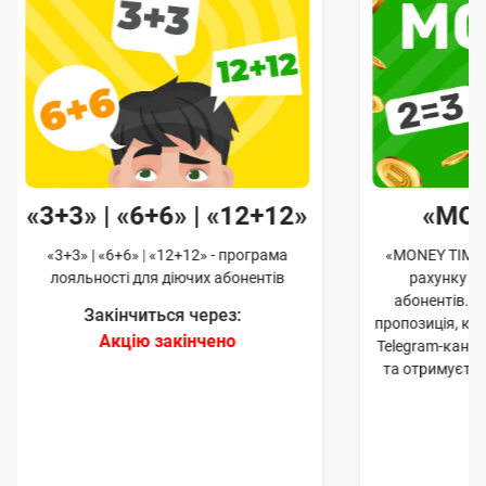
«3+3» | «6+6» | «12+12»
«MO
«3+3» | «6+6» | «12+12» - програма
«MONEY TIME»
лояльності для діючих абонентів
рахунку д
абонентів. 
Закінчиться через:
пропозиція, к
Акцію закінчено
Telegram-кана
та отримуєте