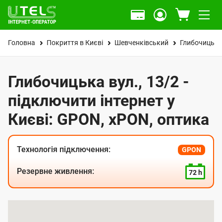
Головна
Покриття в Києві
Шевченківський
Глибочицька
Глибочицька вул., 13/2 -
підключити інтернет у
Києві: GPON, xPON, оптика
Технологія підключення:
GPON
Резервне живлення:
72 h
К