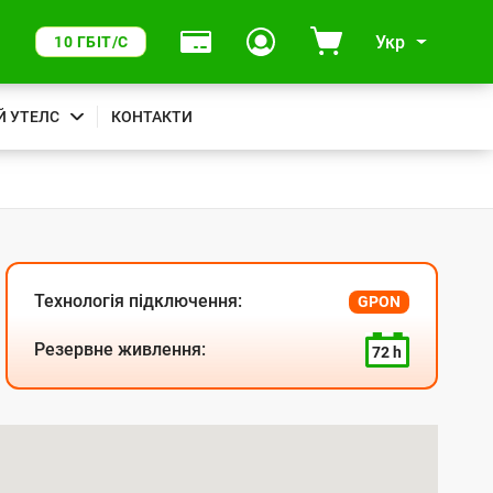
Укр
10 ГБІТ/С
Й УТЕЛС
КОНТАКТИ
Технологія підключення:
GPON
Резервне живлення:
72 h