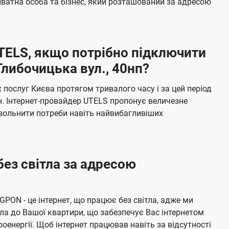
ватна особа та бізнес, який розташований за адресою
а
ч
е
UTELS, якщо потрібно підключити
н
Глибочицька вул., 40нп?
н
я
послуг Києва протягом тривалого часу і за цей період
н. Інтернет-провайдер UTELS пропонує величезне
овольнити потреби навіть найвибагливіших
без світла за адресою
 GPON - це інтернет, що працює без світла, адже ми
а до Вашої квартири, що забезпечує Вас інтернетом
енергії. Щоб інтернет працював навіть за відсутності