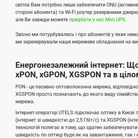
світла Вам потрібно лише забезпечити ONU (активн
стороні абонента) та Wi-Fi роутер резервними джер
але Ви завжди можете
придбати у нас Mini UPS
.
Звісно ми потурбувались і про абонентів у яких не
ми зарезервували наше мережеве обладнання на вип
Енергонезалежний інтернет: Що
xPON, xGPON, XGSPON та в ціло
PON - це пасивно оптоволоконна мережа, відповідно
XGSPON просто позначають до якого виду сімейств
мережа.
Інтернет-оператор UTELS підключає оптику в Києві 
(інтернет зі швидкістю до 2,5 Гбіт/с) та XGSPON (інт
технологій полягає в тому, що здатен забезпечувати
швидкість по оптиці буде як на завантаження, так 