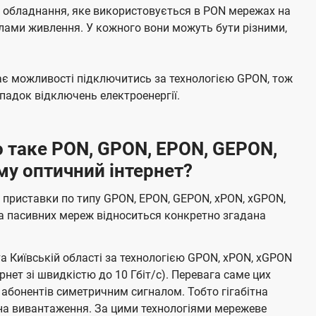
е обладнання, яке використовується в PON мережах на
елами живлення. У кожного вони можуть бути різними,
має можливості підключитись за технологією GPON, тож
адок відключень електроенергії.
 таке PON, GPON, EPON, GEPON,
му оптичний інтернет?
 приставки по типу GPON, EPON, GEPON, xPON, xGPON,
а пасивних мереж відноситься конкретно згадана
та Київській області за технологією GPON, xPON, xGPON
ернет зі швидкістю до 10 Гбіт/с). Перевага саме цих
 абонентів симетричним сигналом. Тобто гігабітна
і на вивантаження. За цими технологіями мережеве