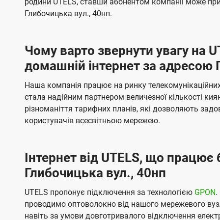
родини UTELS, ставши абонентом компанії може при
t
а
а
Глибочицька вул., 40нп.
e
ч
ч
l
е
е
Чому варто звернути увагу на 
н
н
s
домашній інтернет за адресою 
н
н
я
я
Наша компанія працює на ринку телекомунікаційних 
стала надійним партнером величезної кількості кия
різноманіття тарифних планів, які дозволяють зад
користувачів всесвітньою мережею.
Інтернет від UTELS, що працює 
Глибочицька вул., 40нп
UTELS пропонує підключення за технологією
GPON
.
проводимо оптоволокно від нашого мережевого вузл
навіть за умови довготривалого відключення електро