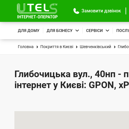
Замовити дзвінок
ДЛЯ ДОМУ
ДЛЯ БІЗНЕСУ
СЕРВІСИ
ПОСЛ
Головна
Покриття в Києві
Шевченківський
Глибо
Глибочицька вул., 40нп - 
інтернет у Києві: GPON, x
К
а