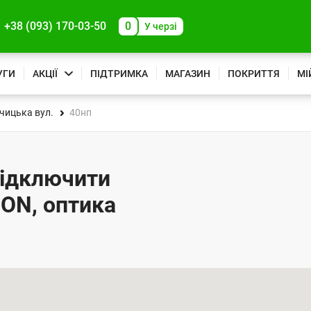
+38 (093) 170-03-50
0
У черзі
УГИ
АКЦІЇ
ПІДТРИМКА
МАГАЗИН
ПОКРИТТЯ
МІ
чицька вул.
40нп
підключити
PON, оптика