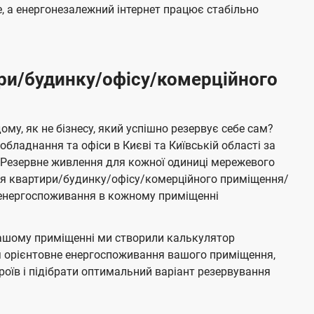
 а енергонезалежний інтернет працює стабільно
ри/будинку/офісу/комерційного
му, як не бізнесу, який успішно резервує себе сам?
бладнання та офіси в Києві та Київській області за
Резервне живлення для кожної одиниці мережевого
ня квартири/будинку/офісу/комерційного приміщення/
е енергоспоживання в кожному приміщенні
ашому приміщенні ми створили калькулятор
я орієнтовне енергоспоживання вашого приміщення,
роїв і підібрати оптимальний варіант резервування