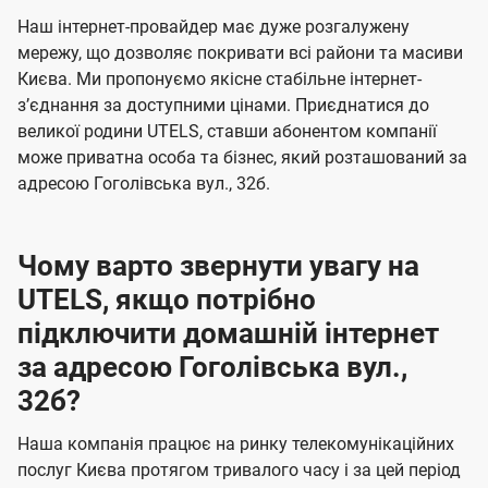
U
е
е
Наш інтернет-провайдер має дуже розгалужену
t
н
н
мережу, що дозволяє покривати всі райони та масиви
e
Києва. Ми пропонуємо якісне стабільне інтернет-
н
н
l
зʼєднання за доступними цінами. Приєднатися до
я
я
великої родини UTELS, ставши абонентом компанії
s
може приватна особа та бізнес, який розташований за
адресою Гоголівська вул., 32б.
Чому варто звернути увагу на
UTELS, якщо потрібно
підключити домашній інтернет
за адресою Гоголівська вул.,
32б?
Наша компанія працює на ринку телекомунікаційних
послуг Києва протягом тривалого часу і за цей період