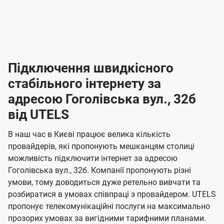
-
-
і
л
л
н
а
а
п
к
к
2
2
р
і
і
о
л
л
к
4
к
4
е
в
н
н
а
г
г
ю
ю
т
т
р
т
н
о
н
о
і
ч
ч
и
и
а
д
д
в
я
я
н
е
е
т
в
и
в
и
Підключення швидкісного
з
з
и
і
н
н
п
н
н
н
н
а
а
і
стабільного інтернету за
н
н
д
д
м
м
о
о
к
я
я
адресою Гоголівська вул., 32б
л
к
о
о
ю
г
г
ч
від UTELS
в
в
о
е
о
о
н
л
л
н
м
В наш час в Києві працює велика кількість
т
т
я
е
е
провайдерів, які пропонують мешканцям столиці
п
е
е
н
н
можливість підключити інтернет за адресою
л
л
а
н
н
Гоголівська вул., 32б. Компанії пропонують різні
я
я
е
е
н
умови, тому доводиться дуже ретельно вивчати та
м
м
б
б
і
розбиратися в умовах співпраці з провайдером. UTELS
а
а
пропонує телекомунікаційні послуги на максимально
ї
прозорих умовах за вигідними тарифними планами.
ч
ч