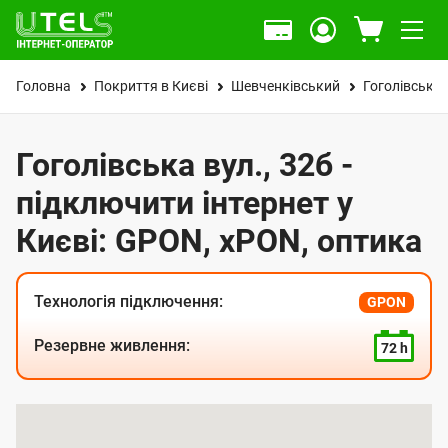
Головна
Покриття в Києві
Шевченківський
Гоголівська 
Гоголівська вул., 32б -
підключити інтернет у
Києві: GPON, xPON, оптика
Технологія підключення:
GPON
Резервне живлення:
72 h
К