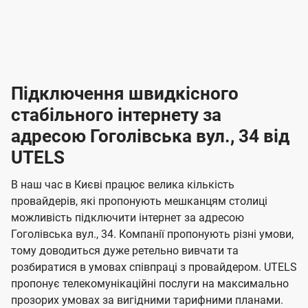
-
-
і
л
л
н
а
а
п
к
к
2
2
р
і
і
о
л
л
к
4
к
4
е
в
н
н
а
г
г
ю
ю
т
т
р
т
н
о
н
о
і
ч
ч
и
и
а
д
д
в
я
я
н
е
е
т
в
и
в
и
Підключення швидкісного
з
з
и
і
н
н
п
н
н
н
н
а
а
і
стабільного інтернету за
н
н
д
д
м
м
о
о
к
я
я
адресою Гоголівська вул., 34 від
л
к
о
о
ю
г
г
ч
UTELS
в
в
о
е
о
о
н
л
л
н
м
В наш час в Києві працює велика кількість
т
т
я
е
е
провайдерів, які пропонують мешканцям столиці
п
е
е
н
н
можливість підключити інтернет за адресою
л
л
а
н
н
Гоголівська вул., 34. Компанії пропонують різні умови,
я
я
е
е
н
тому доводиться дуже ретельно вивчати та
м
м
б
б
і
розбиратися в умовах співпраці з провайдером. UTELS
а
а
пропонує телекомунікаційні послуги на максимально
ї
прозорих умовах за вигідними тарифними планами.
ч
ч