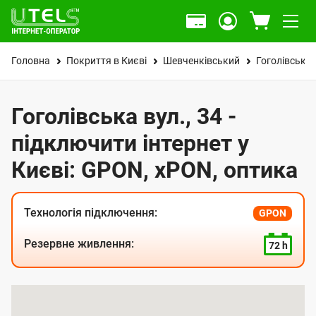
Головна
Покриття в Києві
Шевченківський
Гоголівська 
Гоголівська вул., 34 -
підключити інтернет у
Києві: GPON, xPON, оптика
Технологія підключення:
GPON
Резервне живлення:
72 h
К