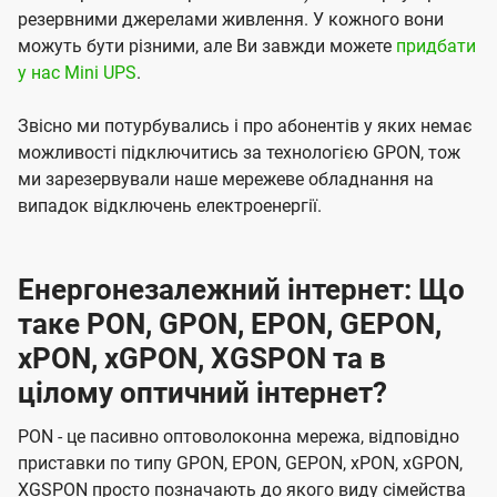
резервними джерелами живлення. У кожного вони
можуть бути різними, але Ви завжди можете
придбати
у нас Mini UPS
.
Звісно ми потурбувались і про абонентів у яких немає
можливості підключитись за технологією GPON, тож
ми зарезервували наше мережеве обладнання на
випадок відключень електроенергії.
Енергонезалежний інтернет: Що
таке PON, GPON, EPON, GEPON,
xPON, xGPON, XGSPON та в
цілому оптичний інтернет?
PON - це пасивно оптоволоконна мережа, відповідно
приставки по типу GPON, EPON, GEPON, xPON, xGPON,
XGSPON просто позначають до якого виду сімейства