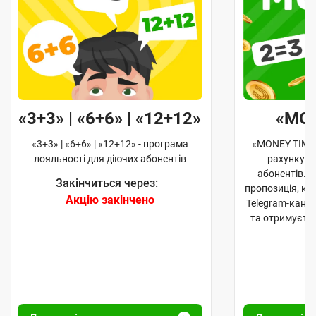
«3+3» | «6+6» | «12+12»
«MO
«3+3» | «6+6» | «12+12» - програма
«MONEY TIME»
лояльності для діючих абонентів
рахунку д
абонентів. 
Закінчиться через:
пропозиція, к
Акцію закінчено
Telegram-кана
та отримуєте