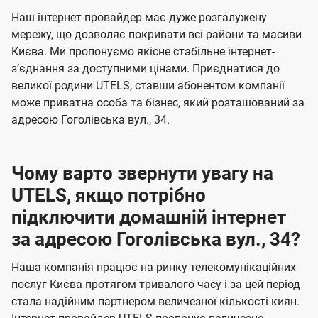
U
е
е
Наш інтернет-провайдер має дуже розгалужену
t
н
н
мережу, що дозволяє покривати всі райони та масиви
e
Києва. Ми пропонуємо якісне стабільне інтернет-
н
н
l
зʼєднання за доступними цінами. Приєднатися до
я
я
великої родини UTELS, ставши абонентом компанії
s
може приватна особа та бізнес, який розташований за
адресою Гоголівська вул., 34.
Чому варто звернути увагу на
UTELS, якщо потрібно
підключити домашній інтернет
за адресою Гоголівська вул., 34?
Наша компанія працює на ринку телекомунікаційних
послуг Києва протягом тривалого часу і за цей період
стала надійним партнером величезної кількості киян.