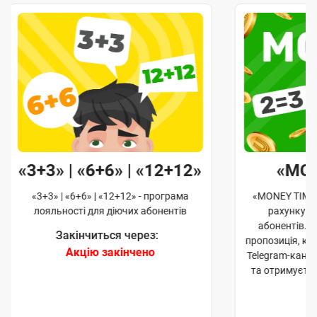
«3+3» | «6+6» | «12+12»
«MO
«3+3» | «6+6» | «12+12» - програма
«MONEY TIME»
лояльності для діючих абонентів
рахунку д
абонентів. 
Закінчиться через:
пропозиція, к
Акцію закінчено
Telegram-кана
та отримуєте