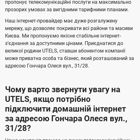
а
а
пропонує телекомунікаційні послуги на максимально
ї
прозорих умовах за вигідними тарифними планами.
ч
ч
U
е
е
Наш інтернет-провайдер має дуже розгалужену
t
н
н
мережу, що дозволяє покривати всі райони та масиви
e
Києва. Ми пропонуємо якісне стабільне інтернет-
н
н
l
зʼєднання за доступними цінами. Приєднатися до
я
я
великої родини UTELS, ставши абонентом компанії
s
може приватна особа та бізнес, який розташований за
адресою Гончара Олеся вул., 31/28.
Чому варто звернути увагу на
UTELS, якщо потрібно
підключити домашній інтернет
за адресою Гончара Олеся вул.,
31/28?