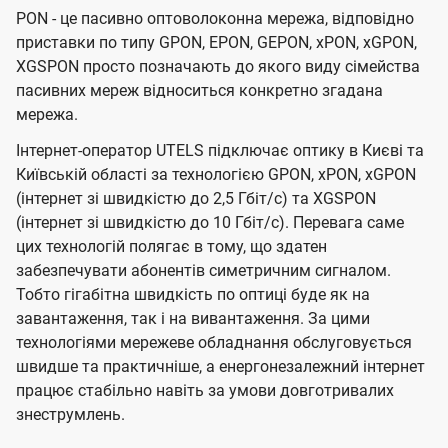
PON - це пасивно оптоволоконна мережа, відповідно
приставки по типу GPON, EPON, GEPON, xPON, xGPON,
XGSPON просто позначають до якого виду сімейства
пасивних мереж відноситься конкретно згадана
мережа.
Інтернет-оператор UTELS підключає оптику в Києві та
Київській області за технологією GPON, xPON, xGPON
(інтернет зі швидкістю до 2,5 Гбіт/с) та XGSPON
(інтернет зі швидкістю до 10 Гбіт/с). Перевага саме
цих технологій полягає в тому, що здатен
забезпечувати абонентів симетричним сигналом.
Тобто гігабітна швидкість по оптиці буде як на
завантаження, так і на вивантаження. За цими
технологіями мережеве обладнання обслуговується
швидше та практичніше, а енергонезалежний інтернет
працює стабільно навіть за умови довготривалих
знеструмлень.