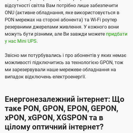
відсутності світла Вам потрібно лише забезпечити
ONU (активне обладнання, яке використовується в
PON мережах на стороні абонента) та Wi-Fi роутер
резервними джерелами живлення. У кожного вони
можуть бути різними, але Ви завжди можете
придбати
у нас Mini UPS
.
Звісно ми потурбувались і про абонентів у яких немає
можливості підключитись за технологією GPON, тож
ми зарезервували наше мережеве обладнання на
випадок відключень електроенергії.
Енергонезалежний інтернет: Що
таке PON, GPON, EPON, GEPON,
xPON, xGPON, XGSPON та в
цілому оптичний інтернет?