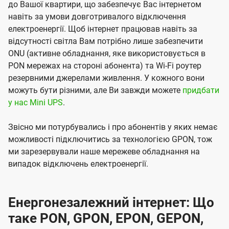
до Вашої квартири, що забезпечує Вас інтернетом
навіть за умови довготривалого відключення
електроенергії. Щоб інтернет працював навіть за
відсутності світла Вам потрібно лише забезпечити
ONU (активне обладнання, яке використовується в
PON мережах на стороні абонента) та Wi-Fi роутер
резервними джерелами живлення. У кожного вони
можуть бути різними, але Ви завжди можете
придбати
у нас Mini UPS
.
Звісно ми потурбувались і про абонентів у яких немає
можливості підключитись за технологією GPON, тож
ми зарезервували наше мережеве обладнання на
випадок відключень електроенергії.
Енергонезалежний інтернет: Що
таке PON, GPON, EPON, GEPON,