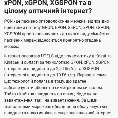
xPON, xGPON, XGSPON та в
цілому оптичний інтернет?
PON - це пасивно оптоволоконна мережа, відповідно
приставки по типу GPON, EPON, GEPON, xPON, xGPON,
XGSPON просто позначають до якого виду сімейства
пасивних мереж відноситься конкретно згадана
мережа.
Інтернет-оператор UTELS підключає оптику в Києві та
Київській області за технологією GPON, xPON, xGPON
(інтернет зі швидкістю до 2,5 Гбіт/с) та XGSPON
(інтернет зі швидкістю до 10 Гбіт/с). Перевага саме
цих технологій полягає в тому, що здатен
забезпечувати абонентів симетричним сигналом.
Тобто гігабітна швидкість по оптиці буде як на
завантаження, так і на вивантаження. За цими
технологіями мережеве обладнання обслуговується
швидше та практичніше, а енергонезалежний інтернет