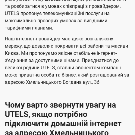
м
м
б
б
і
та розбиратися в умовах співпраці з провайдером.
а
а
UTELS пропонує телекомунікаційні послуги на
ї
максимально прозорих умовах за вигідними
ч
ч
U
тарифними планами.
е
е
t
н
н
Наш інтернет-провайдер має дуже розгалужену
e
мережу, що дозволяє покривати всі райони та масиви
н
н
l
Києва. Ми пропонуємо якісне стабільне інтернет-
я
я
зʼєднання за доступними цінами. Приєднатися до
s
великої родини UTELS, ставши абонентом компанії
може приватна особа та бізнес, який розташований за
адресою Хмельницького Богдана вул., 3б.
Чому варто звернути увагу на
UTELS, якщо потрібно
підключити домашній інтернет
за адресою Хмельницького