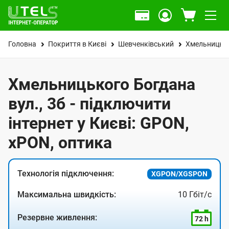
Головна
Покриття в Києві
Шевченківський
Хмельницько
Хмельницького Богдана
вул., 3б - підключити
інтернет у Києві: GPON,
xPON, оптика
Технологія підключення:
XGPON/XGSPON
Максимальна швидкість:
10 Гбіт/с
Резервне живлення:
72 h