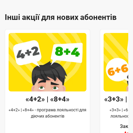
Інші акції для нових абонентів
«4+2» | «8+4»
«3+3» | 
«4+2» | «8+4» - програма лояльності для
«3+3» | «6+6
діючих абонентів
лояльності
Закін