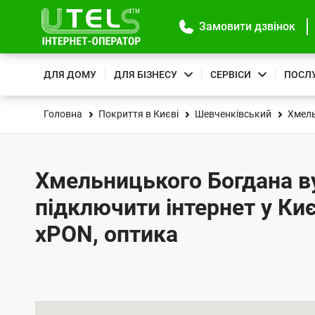
Замовити дзвінок
ДЛЯ ДОМУ
ДЛЯ БІЗНЕСУ
СЕРВІСИ
ПОСЛ
Головна
Покриття в Києві
Шевченківський
Хмель
Хмельницького Богдана вул
підключити інтернет у Киє
xPON, оптика
К