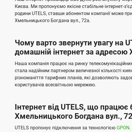
ї
я
я
е
е
Києва. Ми пропонуємо якісне стабільне інтернет-зʼ
U
м
м
б
б
родини UTELS, ставши абонентом компанії може при
t
а
а
Хмельницького Богдана вул., 72а.
e
ч
ч
l
е
е
Чому варто звернути увагу на 
н
н
s
домашній інтернет за адресою 
н
н
я
я
Наша компанія працює на ринку телекомунікаційних 
стала надійним партнером величезної кількості кия
різноманіття тарифних планів, які дозволяють зад
користувачів всесвітньою мережею.
Інтернет від UTELS, що працює 
Хмельницького Богдана вул., 7
UTELS пропонує підключення за технологією
GPON
.