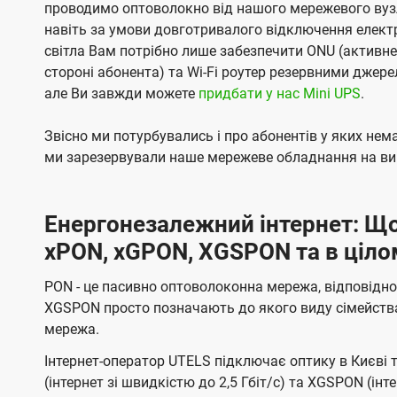
проводимо оптоволокно від нашого мережевого вузл
навіть за умови довготривалого відключення електро
світла Вам потрібно лише забезпечити ONU (активн
стороні абонента) та Wi-Fi роутер резервними джер
але Ви завжди можете
придбати у нас Mini UPS
.
Звісно ми потурбувались і про абонентів у яких не
ми зарезервували наше мережеве обладнання на вип
Енергонезалежний інтернет: Що
xPON, xGPON, XGSPON та в ціло
PON - це пасивно оптоволоконна мережа, відповідно
XGSPON просто позначають до якого виду сімейств
мережа.
Інтернет-оператор UTELS підключає оптику в Києві 
(інтернет зі швидкістю до 2,5 Гбіт/с) та XGSPON (інт