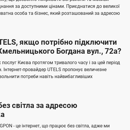
я
е
єднання за доступними цінами. Приєднатися до великої
м
б
ватна особа та бізнес, який розташований за адресою
а
ч
е
UTELS, якщо потрібно підключити
н
Хмельницького Богдана вул., 72а?
н
я
послуг Києва протягом тривалого часу і за цей період
н. Інтернет-провайдер UTELS пропонує величезне
овольнити потреби навіть найвибагливіших
без світла за адресою
2а
 GPON - це інтернет, що працює без світла, адже ми