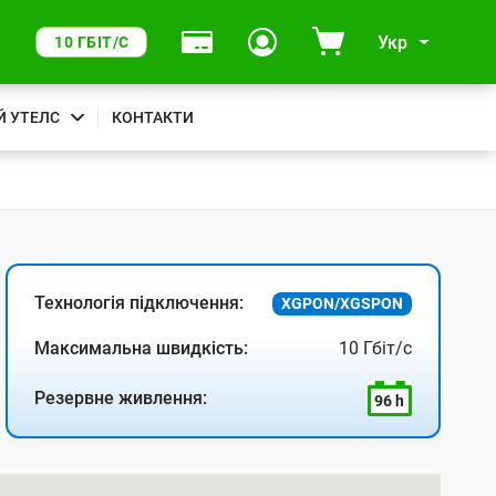
Укр
10 ГБІТ/С
Й УТЕЛС
КОНТАКТИ
Технологія підключення:
XGPON/XGSPON
Максимальна швидкість:
10 Гбіт/с
Резервне живлення:
96 h