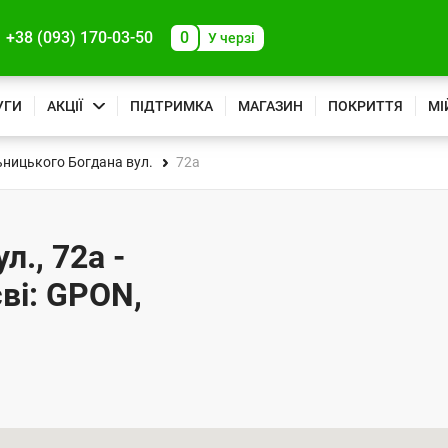
+38 (093) 170-03-50
0
У черзі
УГИ
АКЦІЇ
ПІДТРИМКА
МАГАЗИН
ПОКРИТТЯ
МІ
ницького Богдана вул.
72а
., 72а -
ві: GPON,