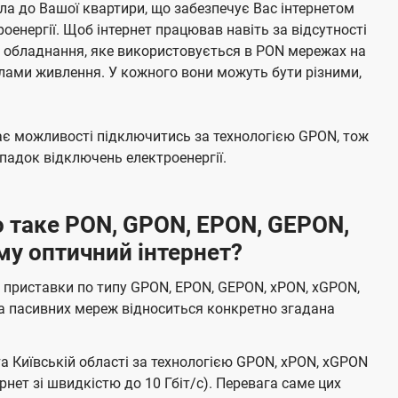
а до Вашої квартири, що забезпечує Вас інтернетом
енергії. Щоб інтернет працював навіть за відсутності
е обладнання, яке використовується в PON мережах на
елами живлення. У кожного вони можуть бути різними,
має можливості підключитись за технологією GPON, тож
адок відключень електроенергії.
 таке PON, GPON, EPON, GEPON,
му оптичний інтернет?
 приставки по типу GPON, EPON, GEPON, xPON, xGPON,
а пасивних мереж відноситься конкретно згадана
та Київській області за технологією GPON, xPON, xGPON
ернет зі швидкістю до 10 Гбіт/с). Перевага саме цих