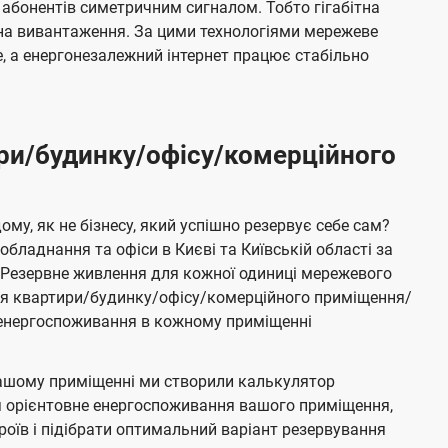
 абонентів симетричним сигналом. Тобто гігабітна
і на вивантаження. За цими технологіями мережеве
 а енергонезалежний інтернет працює стабільно
ри/будинку/офісу/комерційного
му, як не бізнесу, який успішно резервує себе сам?
бладнання та офіси в Києві та Київській області за
Резервне живлення для кожної одиниці мережевого
ня квартири/будинку/офісу/комерційного приміщення/
е енергоспоживання в кожному приміщенні
ашому приміщенні ми створили калькулятор
я орієнтовне енергоспоживання вашого приміщення,
роїв і підібрати оптимальний варіант резервування