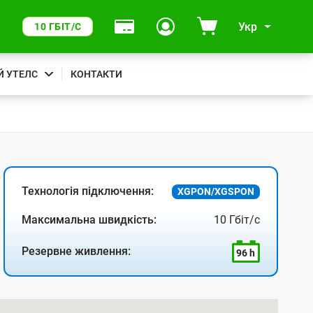
Укр
10 ГБІТ/С
Й УТЕЛС
КОНТАКТИ
Технологія підключення:
XGPON/XGSPON
Максимальна швидкість:
10 Гбіт/с
Резервне живлення:
96 h