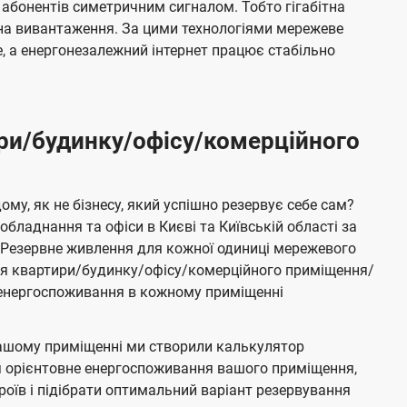
 абонентів симетричним сигналом. Тобто гігабітна
і на вивантаження. За цими технологіями мережеве
 а енергонезалежний інтернет працює стабільно
ри/будинку/офісу/комерційного
му, як не бізнесу, який успішно резервує себе сам?
бладнання та офіси в Києві та Київській області за
Резервне живлення для кожної одиниці мережевого
ня квартири/будинку/офісу/комерційного приміщення/
е енергоспоживання в кожному приміщенні
ашому приміщенні ми створили калькулятор
я орієнтовне енергоспоживання вашого приміщення,
роїв і підібрати оптимальний варіант резервування