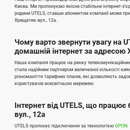
ї
я
я
е
е
Києва. Ми пропонуємо якісне стабільне інтернет-зʼ
U
м
м
б
б
родини UTELS, ставши абонентом компанії може при
t
а
а
Хрещатик вул., 12а.
e
ч
ч
l
е
е
Чому варто звернути увагу на 
н
н
s
домашній інтернет за адресою 
н
н
я
я
Наша компанія працює на ринку телекомунікаційних 
стала надійним партнером величезної кількості кия
різноманіття тарифних планів, які дозволяють зад
користувачів всесвітньою мережею.
Інтернет від UTELS, що працює 
вул., 12а
UTELS пропонує підключення за технологією
GPON
.