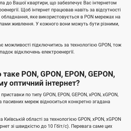
а до Вашої квартири, що забезпечує Вас інтернетом
енергії. Щоб інтернет працював навіть за відсутності
е обладнання, яке використовується в PON мережах на
елами живлення. У кожного вони можуть бути різними,
має можливості підключитись за технологією GPON, тож
адок відключень електроенергії.
 таке PON, GPON, EPON, GEPON,
му оптичний інтернет?
 приставки по типу GPON, EPON, GEPON, xPON, xGPON,
а пасивних мереж відноситься конкретно згадана
та Київській області за технологією GPON, xPON, xGPON
ернет зі швидкістю до 10 Гбіт/с). Перевага саме цих