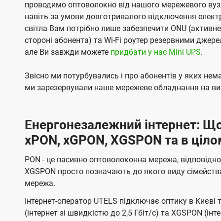
проводимо оптоволокно від нашого мережевого вузл
навіть за умови довготривалого відключення електро
світла Вам потрібно лише забезпечити ONU (активн
стороні абонента) та Wi-Fi роутер резервними джер
але Ви завжди можете
придбати у нас Mini UPS
.
Звісно ми потурбувались і про абонентів у яких не
ми зарезервували наше мережеве обладнання на вип
Енергонезалежний інтернет: Що
xPON, xGPON, XGSPON та в ціло
PON - це пасивно оптоволоконна мережа, відповідно
XGSPON просто позначають до якого виду сімейств
мережа.
Інтернет-оператор UTELS підключає оптику в Києві 
(інтернет зі швидкістю до 2,5 Гбіт/с) та XGSPON (інт