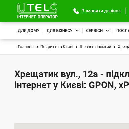
Замовити дзвінок
ДЛЯ ДОМУ
ДЛЯ БІЗНЕСУ
СЕРВІСИ
ПОСЛ
Головна
Покриття в Києві
Шевченківський
Хреща
Хрещатик вул., 12а - під
інтернет у Києві: GPON, x
К