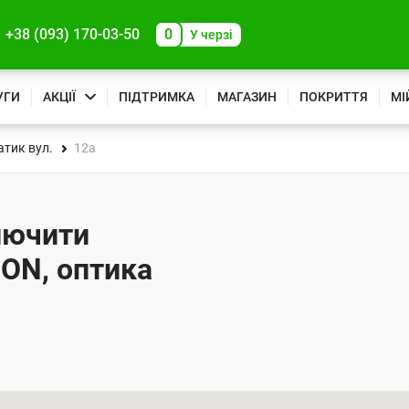
+38 (093) 170-03-50
0
У черзі
УГИ
АКЦІЇ
ПІДТРИМКА
МАГАЗИН
ПОКРИТТЯ
МІ
тик вул.
12а
ключити
PON, оптика