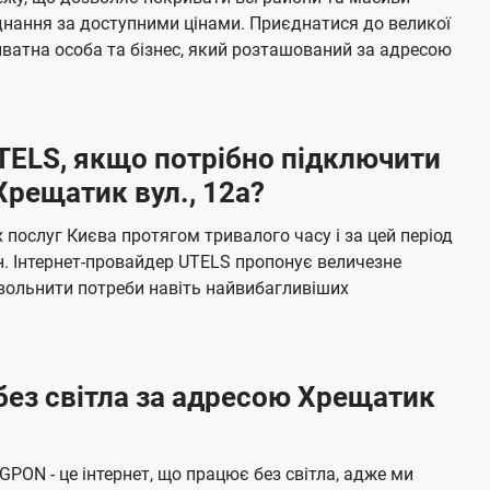
я
е
єднання за доступними цінами. Приєднатися до великої
м
б
ватна особа та бізнес, який розташований за адресою
а
ч
е
UTELS, якщо потрібно підключити
н
Хрещатик вул., 12а?
н
я
послуг Києва протягом тривалого часу і за цей період
н. Інтернет-провайдер UTELS пропонує величезне
овольнити потреби навіть найвибагливіших
без світла за адресою Хрещатик
 GPON - це інтернет, що працює без світла, адже ми