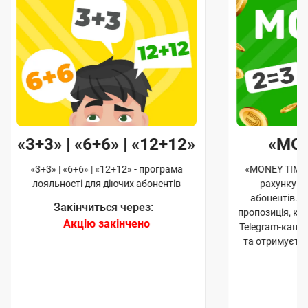
«3+3» | «6+6» | «12+12»
«MO
«3+3» | «6+6» | «12+12» - програма
«MONEY TIME»
лояльності для діючих абонентів
рахунку д
абонентів. 
Закінчиться через:
пропозиція, к
Акцію закінчено
Telegram-кана
та отримуєте