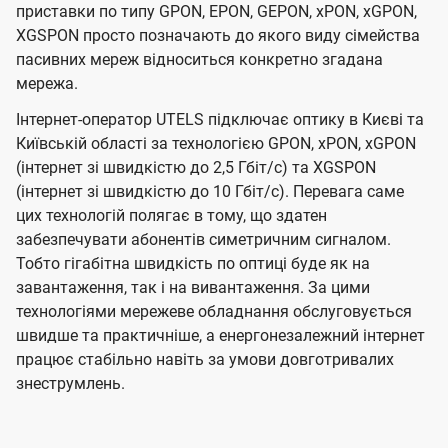
приставки по типу GPON, EPON, GEPON, xPON, xGPON,
XGSPON просто позначають до якого виду сімейства
пасивних мереж відноситься конкретно згадана
мережа.
Інтернет-оператор UTELS підключає оптику в Києві та
Київській області за технологією GPON, xPON, xGPON
(інтернет зі швидкістю до 2,5 Гбіт/с) та XGSPON
(інтернет зі швидкістю до 10 Гбіт/с). Перевага саме
цих технологій полягає в тому, що здатен
забезпечувати абонентів симетричним сигналом.
Тобто гігабітна швидкість по оптиці буде як на
завантаження, так і на вивантаження. За цими
технологіями мережеве обладнання обслуговується
швидше та практичніше, а енергонезалежний інтернет
працює стабільно навіть за умови довготривалих
знеструмлень.