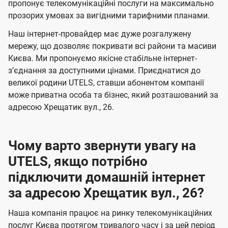
а
а
пропонує телекомунікаційні послуги на максимально
ї
прозорих умовах за вигідними тарифними планами.
ч
ч
U
е
е
Наш інтернет-провайдер має дуже розгалужену
t
н
н
мережу, що дозволяє покривати всі райони та масиви
e
Києва. Ми пропонуємо якісне стабільне інтернет-
н
н
l
зʼєднання за доступними цінами. Приєднатися до
я
я
великої родини UTELS, ставши абонентом компанії
s
може приватна особа та бізнес, який розташований за
адресою Хрещатик вул., 26.
Чому варто звернути увагу на
UTELS, якщо потрібно
підключити домашній інтернет
за адресою Хрещатик вул., 26?
Наша компанія працює на ринку телекомунікаційних
послуг Києва протягом тривалого часу і за цей період