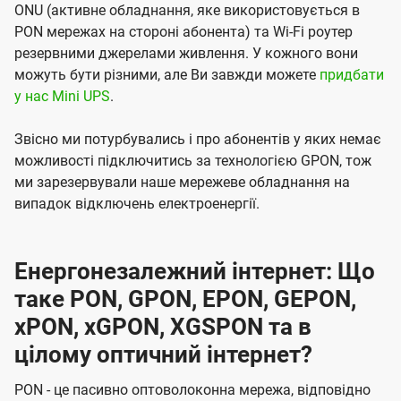
ONU (активне обладнання, яке використовується в
PON мережах на стороні абонента) та Wi-Fi роутер
резервними джерелами живлення. У кожного вони
можуть бути різними, але Ви завжди можете
придбати
у нас Mini UPS
.
Звісно ми потурбувались і про абонентів у яких немає
можливості підключитись за технологією GPON, тож
ми зарезервували наше мережеве обладнання на
випадок відключень електроенергії.
Енергонезалежний інтернет: Що
таке PON, GPON, EPON, GEPON,
xPON, xGPON, XGSPON та в
цілому оптичний інтернет?
PON - це пасивно оптоволоконна мережа, відповідно