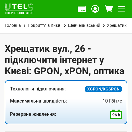
Головна
Покриття в Києві
Шевченківський
Хрещатик ву
Хрещатик вул., 26 -
підключити інтернет у
Києві: GPON, xPON, оптика
Технологія підключення:
XGPON/XGSPON
Максимальна швидкість:
10 Гбіт/с
Резервне живлення:
96 h