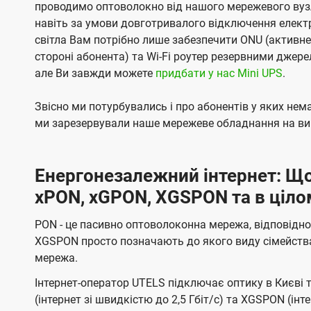
проводимо оптоволокно від нашого мережевого вузл
навіть за умови довготривалого відключення електро
світла Вам потрібно лише забезпечити ONU (активн
стороні абонента) та Wi-Fi роутер резервними джер
але Ви завжди можете
придбати у нас Mini UPS
.
Звісно ми потурбувались і про абонентів у яких не
ми зарезервували наше мережеве обладнання на вип
Енергонезалежний інтернет: Що
xPON, xGPON, XGSPON та в ціло
PON - це пасивно оптоволоконна мережа, відповідно
XGSPON просто позначають до якого виду сімейств
мережа.
Інтернет-оператор UTELS підключає оптику в Києві 
(інтернет зі швидкістю до 2,5 Гбіт/с) та XGSPON (інт