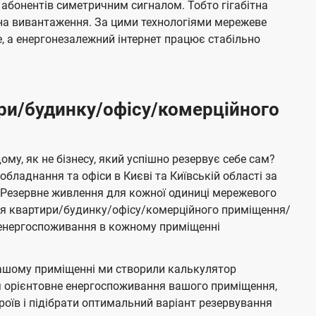
 абонентів симетричним сигналом. Тобто гігабітна
і на вивантаження. За цими технологіями мережеве
 а енергонезалежний інтернет працює стабільно
ри/будинку/офісу/комерційного
му, як не бізнесу, який успішно резервує себе сам?
бладнання та офіси в Києві та Київській області за
Резервне живлення для кожної одиниці мережевого
ня квартири/будинку/офісу/комерційного приміщення/
е енергоспоживання в кожному приміщенні
ашому приміщенні ми створили калькулятор
я орієнтовне енергоспоживання вашого приміщення,
роїв і підібрати оптимальний варіант резервування