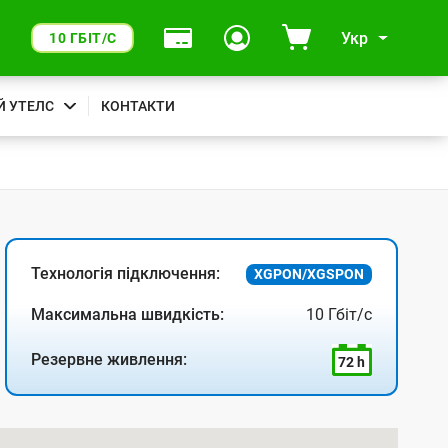
Укр
10 ГБІТ/С
Й УТЕЛС
КОНТАКТИ
Технологія підключення:
XGPON/XGSPON
Максимальна швидкість:
10 Гбіт/с
Резервне живлення:
72 h