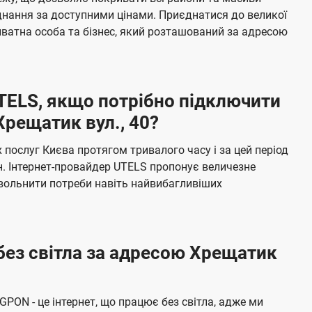
я
е
єднання за доступними цінами. Приєднатися до великої
м
б
ватна особа та бізнес, який розташований за адресою
а
ч
е
UTELS, якщо потрібно підключити
н
Хрещатик вул., 40?
н
я
послуг Києва протягом тривалого часу і за цей період
н. Інтернет-провайдер UTELS пропонує величезне
овольнити потреби навіть найвибагливіших
без світла за адресою Хрещатик
 GPON - це інтернет, що працює без світла, адже ми