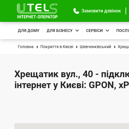
Замовити дзвінок
ДЛЯ ДОМУ
ДЛЯ БІЗНЕСУ
СЕРВІСИ
ПОСЛ
Головна
Покриття в Києві
Шевченківський
Хреща
Хрещатик вул., 40 - підк
інтернет у Києві: GPON, x
К