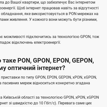
а до Вашої квартири, що забезпечує Вас інтернетом
енергії. Щоб інтернет працював навіть за відсутності
е обладнання, яке використовується в PON мережах на
елами живлення. У кожного вони можуть бути різними,
має можливості підключитись за технологією GPON, тож
адок відключень електроенергії.
 таке PON, GPON, EPON, GEPON,
му оптичний інтернет?
 приставки по типу GPON, EPON, GEPON, xPON, xGPON,
а пасивних мереж відноситься конкретно згадана
та Київській області за технологією GPON, xPON, xGPON
ернет зі швидкістю до 10 Гбіт/с). Перевага саме цих