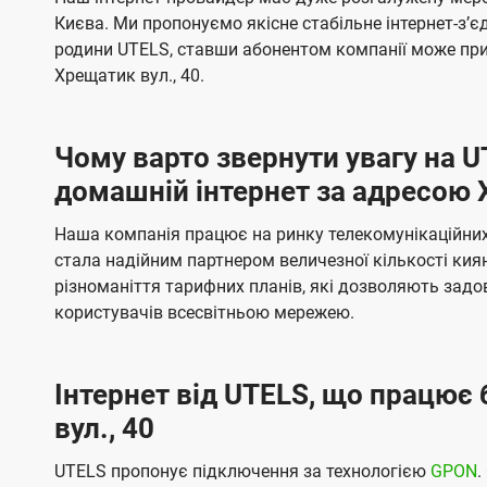
ї
я
я
е
е
Києва. Ми пропонуємо якісне стабільне інтернет-зʼ
U
м
м
б
б
родини UTELS, ставши абонентом компанії може при
t
а
а
Хрещатик вул., 40.
e
ч
ч
l
е
е
Чому варто звернути увагу на 
н
н
s
домашній інтернет за адресою 
н
н
я
я
Наша компанія працює на ринку телекомунікаційних 
стала надійним партнером величезної кількості кия
різноманіття тарифних планів, які дозволяють зад
користувачів всесвітньою мережею.
Інтернет від UTELS, що працює 
вул., 40
UTELS пропонує підключення за технологією
GPON
.