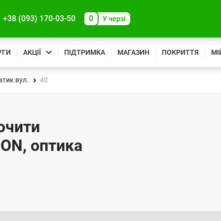
+38 (093) 170-03-50
0
У черзі
УГИ
АКЦІЇ
ПІДТРИМКА
МАГАЗИН
ПОКРИТТЯ
МІ
тик вул.
40
лючити
PON, оптика