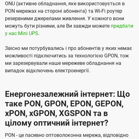
ONU (активне обладнання, яке використовується в
PON мережах на стороні абонента) та Wi-Fi роутер
резервними джерелами живлення. У кожного вони
можуть бути різними, але Ви завжди можете
придбати
у нас Mini UPS
.
Звісно ми потурбувались і про абонентів у яких немає
можливості підключитись за технологією GPON, тож
ми зарезервували наше мережеве обладнання на
випадок відключень електроенергії.
Енергонезалежний інтернет: Що
таке PON, GPON, EPON, GEPON,
xPON, xGPON, XGSPON та в
цілому оптичний інтернет?
PON - це пасивно оптоволоконна мережа, відповідно