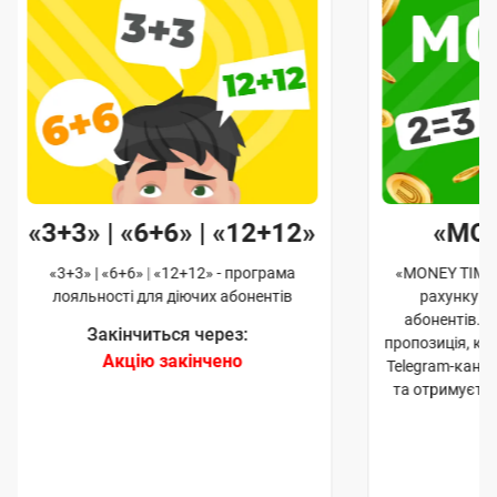
«3+3» | «6+6» | «12+12»
«MO
«3+3» | «6+6» | «12+12» - програма
«MONEY TIME»
лояльності для діючих абонентів
рахунку д
абонентів. 
Закінчиться через:
пропозиція, к
Акцію закінчено
Telegram-кана
та отримуєте