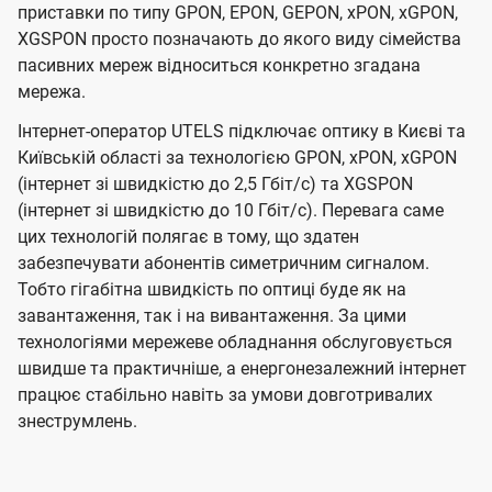
приставки по типу GPON, EPON, GEPON, xPON, xGPON,
XGSPON просто позначають до якого виду сімейства
пасивних мереж відноситься конкретно згадана
мережа.
Інтернет-оператор UTELS підключає оптику в Києві та
Київській області за технологією GPON, xPON, xGPON
(інтернет зі швидкістю до 2,5 Гбіт/с) та XGSPON
(інтернет зі швидкістю до 10 Гбіт/с). Перевага саме
цих технологій полягає в тому, що здатен
забезпечувати абонентів симетричним сигналом.
Тобто гігабітна швидкість по оптиці буде як на
завантаження, так і на вивантаження. За цими
технологіями мережеве обладнання обслуговується
швидше та практичніше, а енергонезалежний інтернет
працює стабільно навіть за умови довготривалих
знеструмлень.