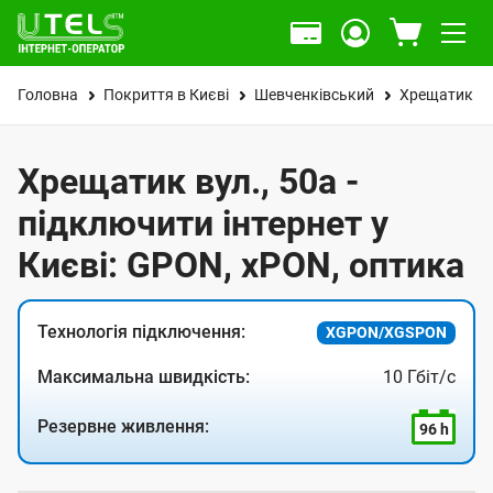
Головна
Покриття в Києві
Шевченківський
Хрещатик ву
Хрещатик вул., 50а -
підключити інтернет у
Києві: GPON, xPON, оптика
Технологія підключення:
XGPON/XGSPON
Максимальна швидкість:
10 Гбіт/с
Резервне живлення:
96 h