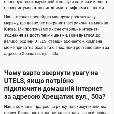
а
а
пропонує телекомунікаційні послуги на максимально
ї
прозорих умовах за вигідними тарифними планами.
ч
ч
U
е
е
Наш інтернет-провайдер має дуже розгалужену
t
н
н
мережу, що дозволяє покривати всі райони та масиви
e
Києва. Ми пропонуємо якісне стабільне інтернет-
н
н
l
зʼєднання за доступними цінами. Приєднатися до
я
я
великої родини UTELS, ставши абонентом компанії
s
може приватна особа та бізнес, який розташований за
адресою Хрещатик вул., 50а.
Чому варто звернути увагу на
UTELS, якщо потрібно
підключити домашній інтернет
за адресою Хрещатик вул., 50а?
Наша компанія працює на ринку телекомунікаційних
послуг Києва протягом тривалого часу і за цей період