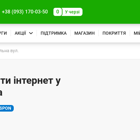
+38 (093) 170-03-50
0
У черзі
УГИ
АКЦІЇ
ПІДТРИМКА
МАГАЗИН
ПОКРИТТЯ
МІ
льна вул.
ти інтернет у
а
SPON