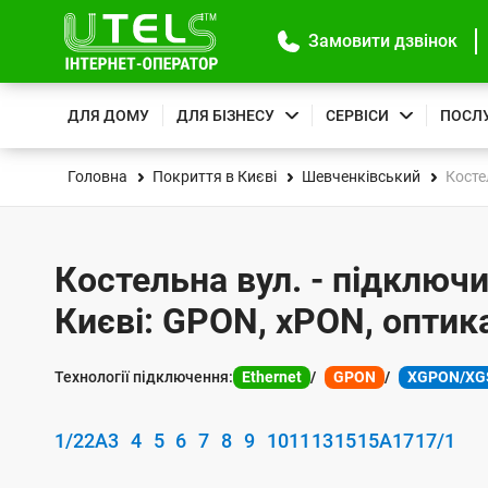
Замовити дзвінок
ДЛЯ ДОМУ
ДЛЯ БІЗНЕСУ
СЕРВІСИ
ПОСЛ
Головна
Покриття в Києві
Шевченківський
Косте
Костельна вул. - підключи
Києві: GPON, xPON, оптик
Технології підключення:
Ethernet
GPON
XGPON/XG
1/2
2А
3
4
5
6
7
8
9
10
11
13
15
15А
17
17/1