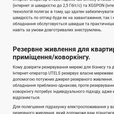
(інтернет зі швидкістю до 2,5 Гбіт/с) та XGSPON (інт
технологій полягає в тому, що здатен забезпечувати
швидкість по оптиці буде як на завантаження, так 
обладнання обслуговується швидше та практичніше,
навіть за умови довготривалих знеструмлень.
Резервне живлення для кварти
приміщення/коворкінгу.
Кому довірити резервування мережі для бізнесу та до
Інтернет-оператор UTELS резервує власне мережеве о
допомогою потужних джерел резервного живлення. 
обладнання приблизно однакове, проте резервуван
коворкінгу потребує індивідуального підходу, адж
відрізняється.
Для полегшення підрахунку електроспоживання у в
резервного живлення, який допоможе вам дізнатис