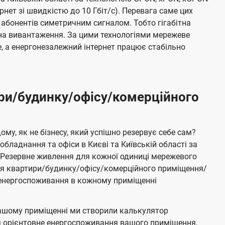
ернет зі швидкістю до 10 Гбіт/с). Перевага саме цих
 абонентів симетричним сигналом. Тобто гігабітна
і на вивантаження. За цими технологіями мережеве
 а енергонезалежний інтернет працює стабільно
ри/будинку/офісу/комерційного
му, як не бізнесу, який успішно резервує себе сам?
бладнання та офіси в Києві та Київській області за
Резервне живлення для кожної одиниці мережевого
ня квартири/будинку/офісу/комерційного приміщення/
е енергоспоживання в кожному приміщенні
ашому приміщенні ми створили калькулятор
я орієнтовне енергоспоживання вашого приміщення,