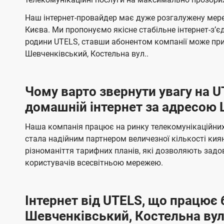
і
л
л
н
н
ї
Наш інтернет-провайдер має дуже розгалужену мере
я
я
е
е
Києва. Ми пропонуємо якісне стабільне інтернет-зʼ
U
м
м
б
б
родини UTELS, ставши абонентом компанії може при
t
а
а
Шевченківський, Костельна вул..
e
ч
ч
l
е
е
Чому варто звернути увагу на 
н
н
s
домашній інтернет за адресою 
н
н
я
я
Наша компанія працює на ринку телекомунікаційних 
стала надійним партнером величезної кількості кия
різноманіття тарифних планів, які дозволяють зад
користувачів всесвітньою мережею.
Інтернет від UTELS, що працює 
Шевченківський, Костельна вул