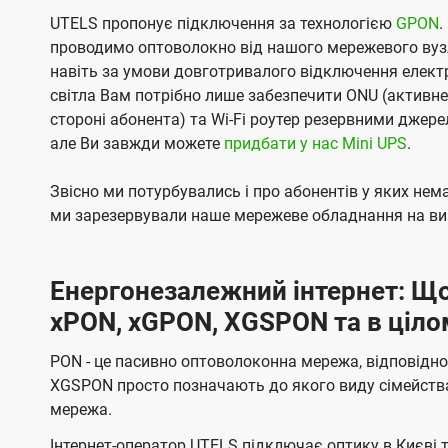
UTELS пропонує підключення за технологією
GPON
.
проводимо оптоволокно від нашого мережевого вузл
навіть за умови довготривалого відключення електро
світла Вам потрібно лише забезпечити ONU (активн
стороні абонента) та Wi-Fi роутер резервними джер
але Ви завжди можете
придбати у нас Mini UPS
.
Звісно ми потурбувались і про абонентів у яких не
ми зарезервували наше мережеве обладнання на вип
Енергонезалежний інтернет: Що
xPON, xGPON, XGSPON та в ціло
PON - це пасивно оптоволоконна мережа, відповідно
XGSPON просто позначають до якого виду сімейств
мережа.
Інтернет-оператор UTELS підключає оптику в Києві 