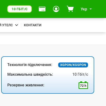
Укр
10 ГБІТ/С
Й УТЕЛС
КОНТАКТИ
Технологія підключення:
XGPON/XGSPON
Максимальна швидкість:
10 Гбіт/с
Резервне живлення:
72 h