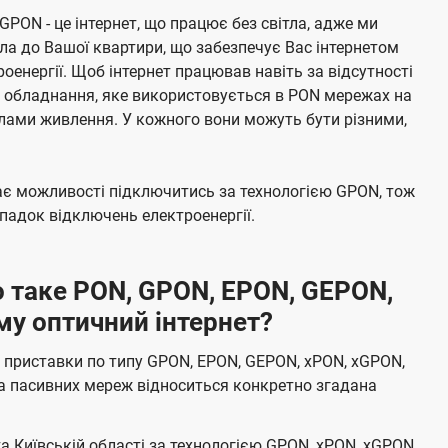
 GPON - це інтернет, що працює без світла, адже ми
а до Вашої квартири, що забезпечує Вас інтернетом
енергії. Щоб інтернет працював навіть за відсутності
е обладнання, яке використовується в PON мережах на
елами живлення. У кожного вони можуть бути різними,
має можливості підключитись за технологією GPON, тож
адок відключень електроенергії.
 таке PON, GPON, EPON, GEPON,
му оптичний інтернет?
 приставки по типу GPON, EPON, GEPON, xPON, xGPON,
а пасивних мереж відноситься конкретно згадана
та Київській області за технологією GPON, xPON, xGPON