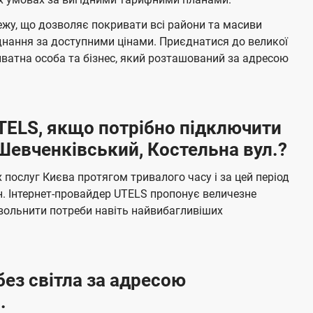
л
н
жу, що дозволяє покривати всі райони та масиви
я
е
єднання за доступними цінами. Приєднатися до великої
м
б
ватна особа та бізнес, який розташований за адресою
а
ч
е
UTELS, якщо потрібно підключити
н
Шевченківський, Костельна вул.?
н
я
послуг Києва протягом тривалого часу і за цей період
н. Інтернет-провайдер UTELS пропонує величезне
овольнити потреби навіть найвибагливіших
без світла за адресою
.