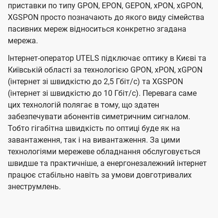
приставки по типу GPON, EPON, GEPON, xPON, xGPON,
XGSPON просто позначають до якого виду сімейства
пасивних мереж відноситься конкретно згадана
мережа.
Інтернет-оператор UTELS підключає оптику в Києві та
Київській області за технологією GPON, xPON, xGPON
(інтернет зі швидкістю до 2,5 Гбіт/с) та XGSPON
(інтернет зі швидкістю до 10 Гбіт/с). Перевага саме
цих технологій полягає в тому, що здатен
забезпечувати абонентів симетричним сигналом.
Тобто гігабітна швидкість по оптиці буде як на
завантаження, так і на вивантаження. За цими
технологіями мережеве обладнання обслуговується
швидше та практичніше, а енергонезалежний інтернет
працює стабільно навіть за умови довготривалих
знеструмлень.