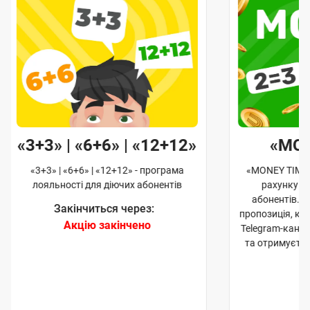
«3+3» | «6+6» | «12+12»
«MO
«3+3» | «6+6» | «12+12» - програма
«MONEY TIME»
лояльності для діючих абонентів
рахунку д
абонентів. 
Закінчиться через:
пропозиція, к
Акцію закінчено
Telegram-кана
та отримуєте