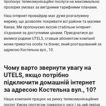
а
а
пропонує телекомунікаційні послуги на максимально
ї
прозорих умовах за вигідними тарифними планами.
ч
ч
U
е
е
Наш інтернет-провайдер має дуже розгалужену
t
н
н
мережу, що дозволяє покривати всі райони та масиви
e
Києва. Ми пропонуємо якісне стабільне інтернет-
н
н
l
зʼєднання за доступними цінами. Приєднатися до
я
я
великої родини UTELS, ставши абонентом компанії
s
може приватна особа та бізнес, який розташований за
адресою Костельна вул., 10.
Чому варто звернути увагу на
UTELS, якщо потрібно
підключити домашній інтернет
за адресою Костельна вул., 10?
Наша компанія працює на ринку телекомунікаційних
послуг Києва протягом тривалого часу і за цей період