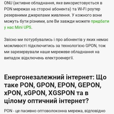
ONU (активне обладнання, яке використовується в
PON мережах на стороні абонента) та Wi-Fi роутер
резервними джерелами живлення. У кожного вони
можуть бути різними, але Ви завжди можете
придбати
у нас Mini UPS
.
Звісно ми потурбувались і про абонентів у яких немає
можливості підключитись за технологією GPON, тож
ми зарезервували наше мережеве обладнання на
випадок відключень електроенергії.
Енергонезалежний інтернет: Що
таке PON, GPON, EPON, GEPON,
xPON, xGPON, XGSPON та в
цілому оптичний інтернет?
PON - це пасивно оптоволоконна мережа, відповідно