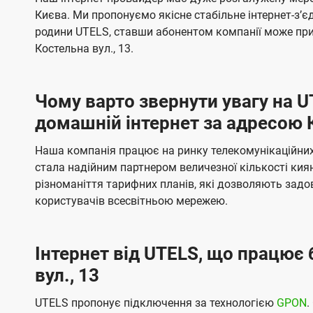
ї
я
я
е
е
Києва. Ми пропонуємо якісне стабільне інтернет-зʼ
U
м
м
б
б
родини UTELS, ставши абонентом компанії може при
t
а
а
Костельна вул., 13.
e
ч
ч
l
е
е
Чому варто звернути увагу на 
н
н
s
домашній інтернет за адресою К
н
н
я
я
Наша компанія працює на ринку телекомунікаційних 
стала надійним партнером величезної кількості кия
різноманіття тарифних планів, які дозволяють зад
користувачів всесвітньою мережею.
Інтернет від UTELS, що працює 
вул., 13
UTELS пропонує підключення за технологією
GPON
.