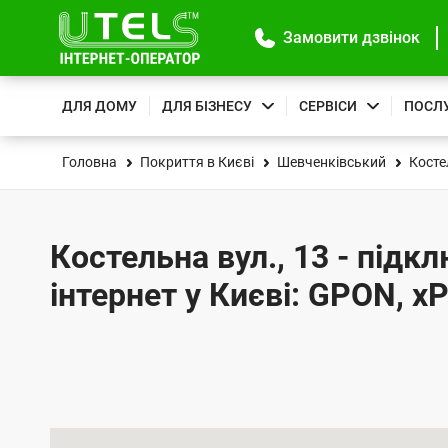
Замовити дзвінок
ДЛЯ ДОМУ
ДЛЯ БІЗНЕСУ
СЕРВІСИ
ПОСЛ
Головна
Покриття в Києві
Шевченківський
Косте
Костельна вул., 13 - підк
інтернет у Києві: GPON, x
К