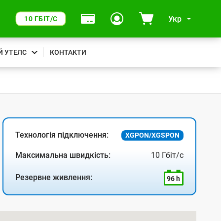
Укр
10 ГБІТ/С
Й УТЕЛС
КОНТАКТИ
Технологія підключення:
XGPON/XGSPON
Максимальна швидкість:
10 Гбіт/с
Резервне живлення:
96 h