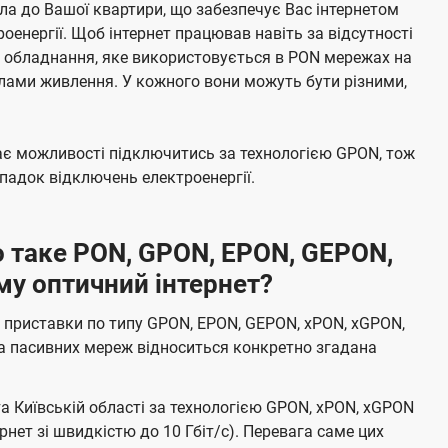
а до Вашої квартири, що забезпечує Вас інтернетом
енергії. Щоб інтернет працював навіть за відсутності
е обладнання, яке використовується в PON мережах на
елами живлення. У кожного вони можуть бути різними,
має можливості підключитись за технологією GPON, тож
адок відключень електроенергії.
 таке PON, GPON, EPON, GEPON,
му оптичний інтернет?
 приставки по типу GPON, EPON, GEPON, xPON, xGPON,
а пасивних мереж відноситься конкретно згадана
та Київській області за технологією GPON, xPON, xGPON
ернет зі швидкістю до 10 Гбіт/с). Перевага саме цих