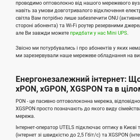
проводимо оптоволокно від нашого мережевого вузл
навіть за умови довготривалого відключення електро
світла Вам потрібно лише забезпечити ONU (активн
стороні абонента) та Wi-Fi роутер резервними джер
але Ви завжди можете
придбати у нас Mini UPS
.
Звісно ми потурбувались і про абонентів у яких не
ми зарезервували наше мережеве обладнання на вип
Енергонезалежний інтернет: Що
xPON, xGPON, XGSPON та в ціло
PON - це пасивно оптоволоконна мережа, відповідно
XGSPON просто позначають до якого виду сімейств
мережа.
Інтернет-оператор UTELS підключає оптику в Києві 
(інтернет зі швидкістю до 2,5 Гбіт/с) та XGSPON (інт