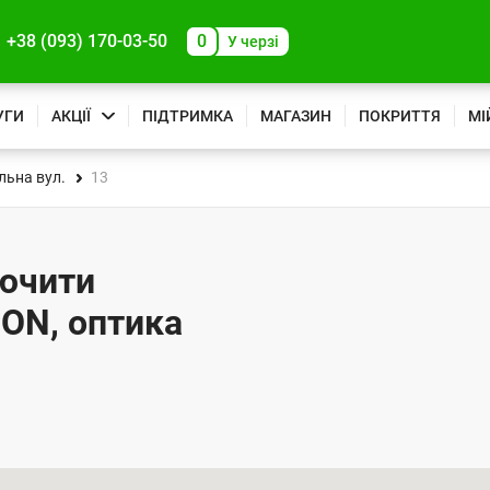
+38 (093) 170-03-50
0
У черзі
УГИ
АКЦІЇ
ПІДТРИМКА
МАГАЗИН
ПОКРИТТЯ
МІ
льна вул.
13
лючити
PON, оптика