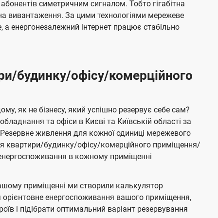
 абонентів симетричним сигналом. Тобто гігабітна
і на вивантаження. За цими технологіями мережеве
 а енергонезалежний інтернет працює стабільно
ри/будинку/офісу/комерційного
му, як не бізнесу, який успішно резервує себе сам?
бладнання та офіси в Києві та Київській області за
Резервне живлення для кожної одиниці мережевого
ня квартири/будинку/офісу/комерційного приміщення/
е енергоспоживання в кожному приміщенні
ашому приміщенні ми створили калькулятор
я орієнтовне енергоспоживання вашого приміщення,
роїв і підібрати оптимальний варіант резервування