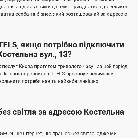
я
е
єднання за доступними цінами. Приєднатися до великої
м
б
ватна особа та бізнес, який розташований за адресою
а
ч
е
UTELS, якщо потрібно підключити
н
остельна вул., 13?
н
я
послуг Києва протягом тривалого часу і за цей період
н. Інтернет-провайдер UTELS пропонує величезне
овольнити потреби навіть найвибагливіших
без світла за адресою Костельна
 GPON - це інтернет, що працює без світла, адже ми