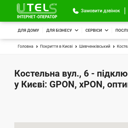
Замовити дзвінок
ДЛЯ ДОМУ
ДЛЯ БІЗНЕСУ
СЕРВІСИ
ПОСЛ
Головна
Покриття в Києві
Шевченківський
Косте
Костельна вул., 6 - підкл
у Києві: GPON, xPON, опт
К