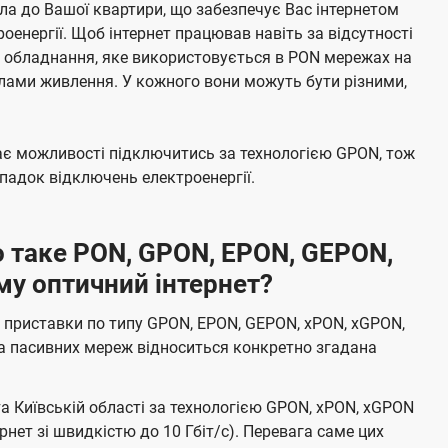
а до Вашої квартири, що забезпечує Вас інтернетом
енергії. Щоб інтернет працював навіть за відсутності
е обладнання, яке використовується в PON мережах на
елами живлення. У кожного вони можуть бути різними,
має можливості підключитись за технологією GPON, тож
адок відключень електроенергії.
 таке PON, GPON, EPON, GEPON,
му оптичний інтернет?
 приставки по типу GPON, EPON, GEPON, xPON, xGPON,
а пасивних мереж відноситься конкретно згадана
та Київській області за технологією GPON, xPON, xGPON
ернет зі швидкістю до 10 Гбіт/с). Перевага саме цих