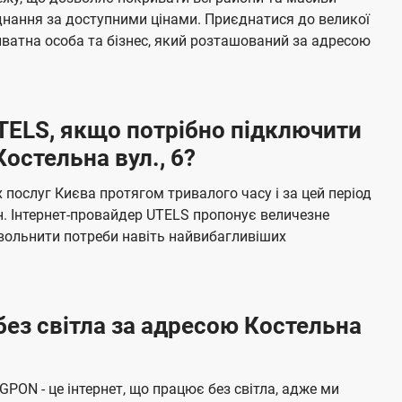
я
е
єднання за доступними цінами. Приєднатися до великої
м
б
ватна особа та бізнес, який розташований за адресою
а
ч
е
UTELS, якщо потрібно підключити
н
остельна вул., 6?
н
я
послуг Києва протягом тривалого часу і за цей період
н. Інтернет-провайдер UTELS пропонує величезне
овольнити потреби навіть найвибагливіших
без світла за адресою Костельна
 GPON - це інтернет, що працює без світла, адже ми