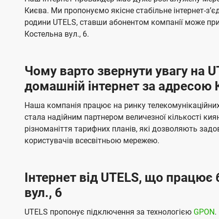
ї
я
я
е
е
Києва. Ми пропонуємо якісне стабільне інтернет-зʼ
U
м
м
б
б
родини UTELS, ставши абонентом компанії може при
t
а
а
Костельна вул., 6.
e
ч
ч
l
е
е
Чому варто звернути увагу на 
н
н
s
домашній інтернет за адресою К
н
н
я
я
Наша компанія працює на ринку телекомунікаційних 
стала надійним партнером величезної кількості кия
різноманіття тарифних планів, які дозволяють зад
користувачів всесвітньою мережею.
Інтернет від UTELS, що працює 
вул., 6
UTELS пропонує підключення за технологією
GPON
.