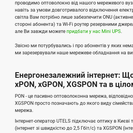
проводимо оптоволокно від нашого мережевого вузл
навіть за умови довготривалого відключення електро
світла Вам потрібно лише забезпечити ONU (активн
стороні абонента) та Wi-Fi роутер резервними джер
але Ви завжди можете
придбати у нас Mini UPS
.
Звісно ми потурбувались і про абонентів у яких не
ми зарезервували наше мережеве обладнання на вип
Енергонезалежний інтернет: Що
xPON, xGPON, XGSPON та в ціло
PON - це пасивно оптоволоконна мережа, відповідно
XGSPON просто позначають до якого виду сімейств
мережа.
Інтернет-оператор UTELS підключає оптику в Києві 
(інтернет зі швидкістю до 2,5 Гбіт/с) та XGSPON (інт