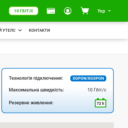
Укр
10 ГБІТ/С
Й УТЕЛС
КОНТАКТИ
Технологія підключення:
XGPON/XGSPON
Максимальна швидкість:
10 Гбіт/с
Резервне живлення:
72 h