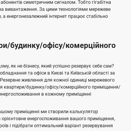
 абонентів симетричним сигналом. Тобто гігабітна
і на вивантаження. За цими технологіями мережеве
 а енергонезалежний інтернет працює стабільно
ри/будинку/офісу/комерційного
му, як не бізнесу, який успішно резервує себе сам?
бладнання та офіси в Києві та Київській області за
Резервне живлення для кожної одиниці мережевого
ня квартири/будинку/офісу/комерційного приміщення/
е енергоспоживання в кожному приміщенні
ашому приміщенні ми створили калькулятор
я орієнтовне енергоспоживання вашого приміщення,
роїв і підібрати оптимальний варіант резервування