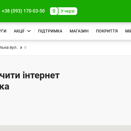
+38 (093) 170-03-50
0
У черзі
УГИ
АКЦІЇ
ПІДТРИМКА
МАГАЗИН
ПОКРИТТЯ
МІ
льна вул.
6
ючити інтернет
ика