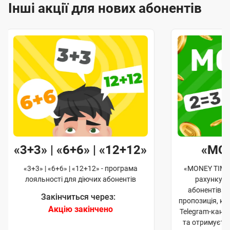
Інші акції для нових абонентів
«3+3» | «6+6» | «12+12»
«MO
«3+3» | «6+6» | «12+12» - програма
«MONEY TIME»
лояльності для діючих абонентів
рахунку д
абонентів. 
Закінчиться через:
пропозиція, к
Акцію закінчено
Telegram-кана
та отримуєте