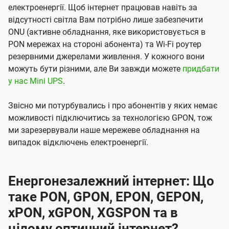
електроенергії. Щоб інтернет працював навіть за
відсутності світла Вам потрібно лише забезпечити
ONU (активне обладнання, яке використовується в
PON мережах на стороні абонента) та Wi-Fi роутер
резервними джерелами живлення. У кожного вони
можуть бути різними, але Ви завжди можете
придбати
у нас Mini UPS
.
Звісно ми потурбувались і про абонентів у яких немає
можливості підключитись за технологією GPON, тож
ми зарезервували наше мережеве обладнання на
випадок відключень електроенергії.
Енергонезалежний інтернет: Що
таке PON, GPON, EPON, GEPON,
xPON, xGPON, XGSPON та в
цілому оптичний інтернет?