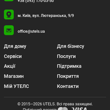
+38 (093) 170-03-50
U
м. Київ,
вул. Лютеранська, 9/9
A
office@utels.ua
Для дому
Для бізнесу
Сервіси
Послуги
Акції
Підтримка
Магазин
Покриття
Мій УТЕЛС
Контакти
© 2015—2026 UTELS. Всі права захищені.
Публічний договір.