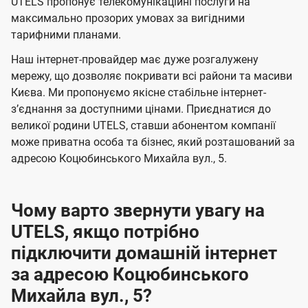
а
а
UTELS пропонує телекомунікаційні послуги на
ї
максимально прозорих умовах за вигідними
ч
ч
U
тарифними планами.
е
е
t
н
н
Наш інтернет-провайдер має дуже розгалужену
e
мережу, що дозволяє покривати всі райони та масиви
н
н
l
Києва. Ми пропонуємо якісне стабільне інтернет-
я
я
зʼєднання за доступними цінами. Приєднатися до
s
великої родини UTELS, ставши абонентом компанії
може приватна особа та бізнес, який розташований за
адресою Коцюбинського Михайла вул., 5.
Чому варто звернути увагу на
UTELS, якщо потрібно
підключити домашній інтернет
за адресою Коцюбинського
Михайла вул., 5?