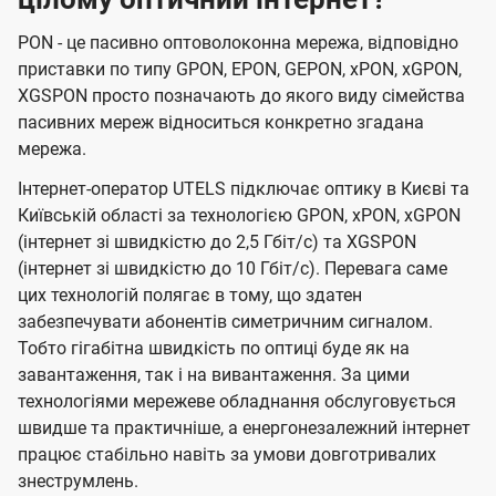
PON - це пасивно оптоволоконна мережа, відповідно
приставки по типу GPON, EPON, GEPON, xPON, xGPON,
XGSPON просто позначають до якого виду сімейства
пасивних мереж відноситься конкретно згадана
мережа.
Інтернет-оператор UTELS підключає оптику в Києві та
Київській області за технологією GPON, xPON, xGPON
(інтернет зі швидкістю до 2,5 Гбіт/с) та XGSPON
(інтернет зі швидкістю до 10 Гбіт/с). Перевага саме
цих технологій полягає в тому, що здатен
забезпечувати абонентів симетричним сигналом.
Тобто гігабітна швидкість по оптиці буде як на
завантаження, так і на вивантаження. За цими
технологіями мережеве обладнання обслуговується
швидше та практичніше, а енергонезалежний інтернет
працює стабільно навіть за умови довготривалих
знеструмлень.