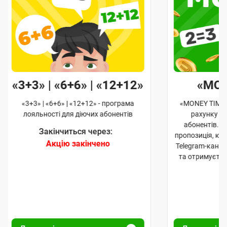
«3+3» | «6+6» | «12+12»
«MO
«3+3» | «6+6» | «12+12» - програма
«MONEY TIME»
лояльності для діючих абонентів
рахунку д
абонентів. 
Закінчиться через:
пропозиція, к
Акцію закінчено
Telegram-кана
та отримуєте