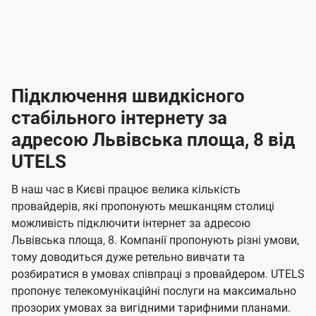
-
-
і
л
л
н
а
а
п
к
к
2
2
р
і
і
о
л
л
к
4
к
4
е
в
н
н
а
г
г
ю
ю
т
т
р
т
н
о
н
о
і
ч
ч
и
и
а
д
д
в
я
я
н
е
е
т
в
и
в
и
Підключення швидкісного
з
з
и
і
н
н
п
н
н
н
н
а
а
і
стабільного інтернету за
н
н
д
д
м
м
о
о
к
я
я
адресою Львівська площа, 8 від
л
к
о
о
ю
г
г
ч
UTELS
в
в
о
е
о
о
н
л
л
н
м
В наш час в Києві працює велика кількість
т
т
я
е
е
провайдерів, які пропонують мешканцям столиці
п
е
е
н
н
можливість підключити інтернет за адресою
л
л
а
н
н
Львівська площа, 8. Компанії пропонують різні умови,
я
я
е
е
н
тому доводиться дуже ретельно вивчати та
м
м
б
б
і
розбиратися в умовах співпраці з провайдером. UTELS
а
а
пропонує телекомунікаційні послуги на максимально
ї
прозорих умовах за вигідними тарифними планами.
ч
ч