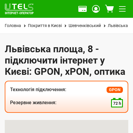
Головна
Покриття в Києві
Шевченківський
Львівська п
Львівська площа, 8 -
підключити інтернет у
Києві: GPON, xPON, оптика
Технологія підключення:
GPON
Резервне живлення:
72 h
К