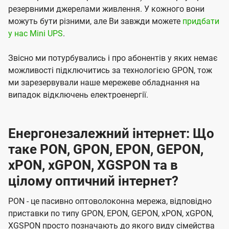
резервними джерелами живлення. У кожного вони
можуть бути різними, але Ви завжди можете
придбати
у нас Mini UPS
.
Звісно ми потурбувались і про абонентів у яких немає
можливості підключитись за технологією GPON, тож
ми зарезервували наше мережеве обладнання на
випадок відключень електроенергії.
Енергонезалежний інтернет: Що
таке PON, GPON, EPON, GEPON,
xPON, xGPON, XGSPON та в
цілому оптичний інтернет?
PON - це пасивно оптоволоконна мережа, відповідно
приставки по типу GPON, EPON, GEPON, xPON, xGPON,
XGSPON просто позначають до якого виду сімейства