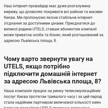
U
е
е
Наш інтернет-провайдер має дуже розгалужену
t
н
н
мережу, що дозволяє покривати всі райони та масиви
e
Києва. Ми пропонуємо якісне стабільне інтернет-
н
н
l
зʼєднання за доступними цінами. Приєднатися до
я
я
великої родини UTELS, ставши абонентом компанії
s
може приватна особа та бізнес, який розташований за
адресою Львівська площа, 8.
Чому варто звернути увагу на
UTELS, якщо потрібно
підключити домашній інтернет
за адресою Львівська площа, 8?
Наша компанія працює на ринку телекомунікаційних
послуг Києва протягом тривалого часу і за цей період
стала надійним партнером величезної кількості киян.