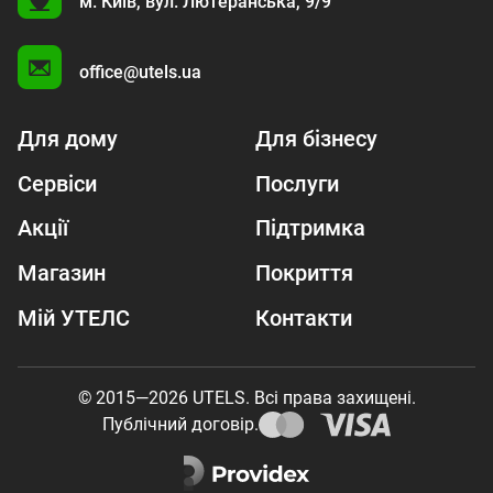
U
м. Київ,
вул. Лютеранська, 9/9
A
office@utels.ua
Для дому
Для бізнесу
Сервіси
Послуги
Акції
Підтримка
Магазин
Покриття
Мій УТЕЛС
Контакти
© 2015—2026 UTELS. Всі права захищені.
Публічний договір.