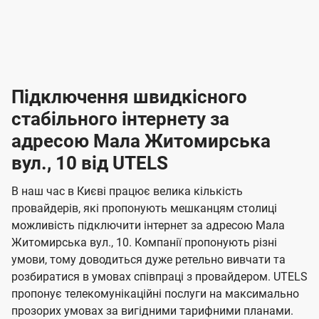
-
-
і
л
л
н
а
а
п
к
к
2
2
р
і
і
о
л
л
к
4
к
4
е
в
н
н
а
г
г
ю
ю
т
т
р
т
н
о
н
о
і
ч
ч
и
и
а
д
д
в
я
я
н
е
е
т
в
и
в
и
Підключення швидкісного
з
з
и
і
н
н
п
н
н
н
н
а
а
і
стабільного інтернету за
н
н
д
д
м
м
о
о
к
я
я
адресою Мала Житомирська
л
к
о
о
ю
г
г
ч
вул., 10 від UTELS
в
в
о
е
о
о
н
л
л
н
м
В наш час в Києві працює велика кількість
т
т
я
е
е
провайдерів, які пропонують мешканцям столиці
п
е
е
н
н
можливість підключити інтернет за адресою Мала
л
л
а
н
н
Житомирська вул., 10. Компанії пропонують різні
я
я
е
е
н
умови, тому доводиться дуже ретельно вивчати та
м
м
б
б
і
розбиратися в умовах співпраці з провайдером. UTELS
а
а
пропонує телекомунікаційні послуги на максимально
ї
прозорих умовах за вигідними тарифними планами.
ч
ч