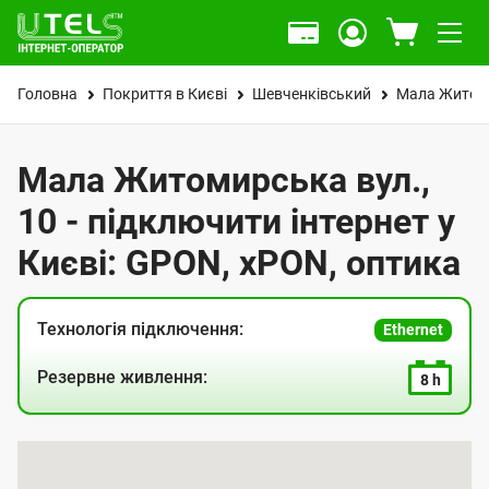
Головна
Покриття в Києві
Шевченківський
Мала Житоми
Мала Житомирська вул.,
10 - підключити інтернет у
Києві: GPON, xPON, оптика
Технологія підключення:
Ethernet
Резервне живлення:
8 h
К