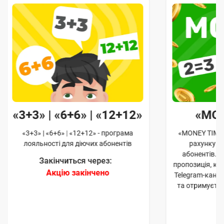
«3+3» | «6+6» | «12+12»
«MO
«3+3» | «6+6» | «12+12» - програма
«MONEY TIME»
лояльності для діючих абонентів
рахунку д
абонентів. 
Закінчиться через:
пропозиція, к
Акцію закінчено
Telegram-кана
та отримуєте