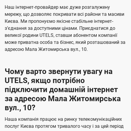
U
е
е
Наш інтернет-провайдер має дуже розгалужену
t
н
н
мережу, що дозволяє покривати всі райони та масиви
e
Києва. Ми пропонуємо якісне стабільне інтернет-
н
н
l
зʼєднання за доступними цінами. Приєднатися до
я
я
великої родини UTELS, ставши абонентом компанії
s
може приватна особа та бізнес, який розташований за
адресою Мала Житомирська вул., 10.
Чому варто звернути увагу на
UTELS, якщо потрібно
підключити домашній інтернет
за адресою Мала Житомирська
вул., 10?
Наша компанія працює на ринку телекомунікаційних
послуг Києва протягом тривалого часу і за цей період