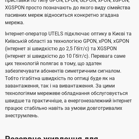
приставки по типу GPON, EPON, GEPON, xPON, xGPON,
XGSPON просто позначають до якого виду сімейства
пасивних мереж відноситься конкретно згадана
мережа.
Інтернет-оператор UTELS підключає оптику в Києві та
Київській області за технологією GPON, xPON, xGPON
(інтернет зі швидкістю до 2,5 Гбіт/с) та XGSPON
(інтернет зі швидкістю до 10 Гбіт/с). Перевага саме
цих технологій полягає в тому, що здатен
забезпечувати абонентів симетричним сигналом.
Тобто гігабітна швидкість по оптиці буде як на
завантаження, так і на вивантаження. За цими
технологіями мережеве обладнання обслуговується
швидше та практичніше, а енергонезалежний інтернет
працює стабільно навіть за умови довготривалих
знеструмлень.