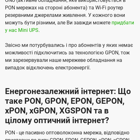
ONU (активне обладнання, яке використовується в
PON мережах на стороні абонента) та Wi-Fi роутер
резервними джерелами живлення. У кожного вони
можуть бути різними, але Ви завжди можете
придбати
у нас Mini UPS
.
Звісно ми потурбувались і про абонентів у яких немає
можливості підключитись за технологією GPON, тож
ми зарезервували наше мережеве обладнання на
випадок відключень електроенергії.
Енергонезалежний інтернет: Що
таке PON, GPON, EPON, GEPON,
xPON, xGPON, XGSPON та в
цілому оптичний інтернет?
PON - це пасивно оптоволоконна мережа, відповідно