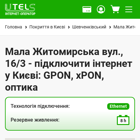
Головна
Покриття в Києві
Шевченківський
Мала Житоми
Мала Житомирська вул.,
16/3 - підключити інтернет
у Києві: GPON, xPON,
оптика
Технологія підключення:
Ethernet
Резервне живлення:
8 h