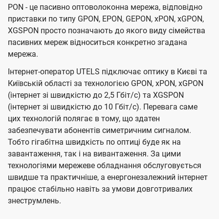
PON - це пасивно оптоволоконна мережа, відповідно
приставки по типу GPON, EPON, GEPON, xPON, xGPON,
XGSPON просто позначають до якого виду сімейства
пасивних мереж відноситься конкретно згадана
мережа.
Інтернет-оператор UTELS підключає оптику в Києві та
Київській області за технологією GPON, xPON, xGPON
(інтернет зі швидкістю до 2,5 Гбіт/с) та XGSPON
(інтернет зі швидкістю до 10 Гбіт/с). Перевага саме
цих технологій полягає в тому, що здатен
забезпечувати абонентів симетричним сигналом.
Тобто гігабітна швидкість по оптиці буде як на
завантаження, так і на вивантаження. За цими
технологіями мережеве обладнання обслуговується
швидше та практичніше, а енергонезалежний інтернет
працює стабільно навіть за умови довготривалих
знеструмлень.