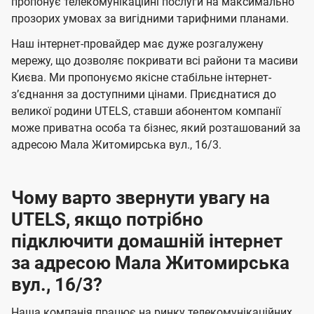
а
а
пропонує телекомунікаційні послуги на максимально
ї
прозорих умовах за вигідними тарифними планами.
ч
ч
U
е
е
Наш інтернет-провайдер має дуже розгалужену
t
н
н
мережу, що дозволяє покривати всі райони та масиви
e
Києва. Ми пропонуємо якісне стабільне інтернет-
н
н
l
зʼєднання за доступними цінами. Приєднатися до
я
я
великої родини UTELS, ставши абонентом компанії
s
може приватна особа та бізнес, який розташований за
адресою Мала Житомирська вул., 16/3.
Чому варто звернути увагу на
UTELS, якщо потрібно
підключити домашній інтернет
за адресою Мала Житомирська
вул., 16/3?
Наша компанія працює на ринку телекомунікаційних