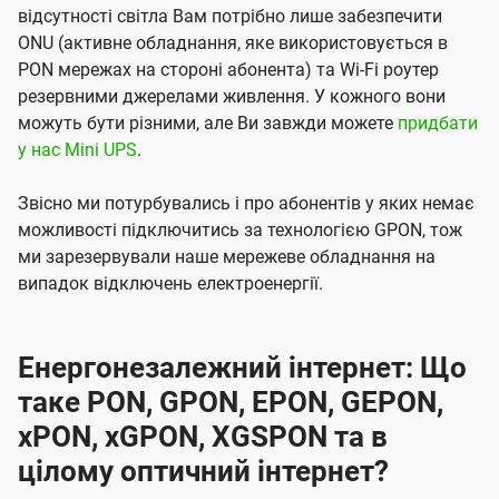
відсутності світла Вам потрібно лише забезпечити
ONU (активне обладнання, яке використовується в
PON мережах на стороні абонента) та Wi-Fi роутер
резервними джерелами живлення. У кожного вони
можуть бути різними, але Ви завжди можете
придбати
у нас Mini UPS
.
Звісно ми потурбувались і про абонентів у яких немає
можливості підключитись за технологією GPON, тож
ми зарезервували наше мережеве обладнання на
випадок відключень електроенергії.
Енергонезалежний інтернет: Що
таке PON, GPON, EPON, GEPON,
xPON, xGPON, XGSPON та в
цілому оптичний інтернет?