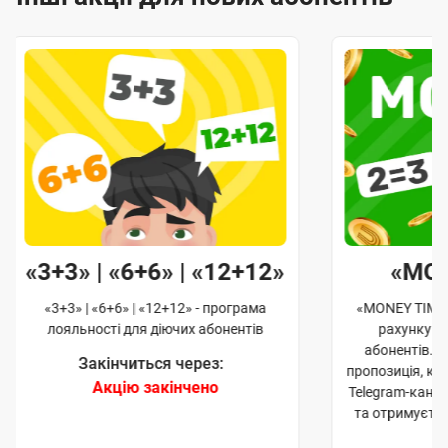
«3+3» | «6+6» | «12+12»
«MO
«3+3» | «6+6» | «12+12» - програма
«MONEY TIME»
лояльності для діючих абонентів
рахунку д
абонентів. 
Закінчиться через:
пропозиція, к
Акцію закінчено
Telegram-кана
та отримуєте