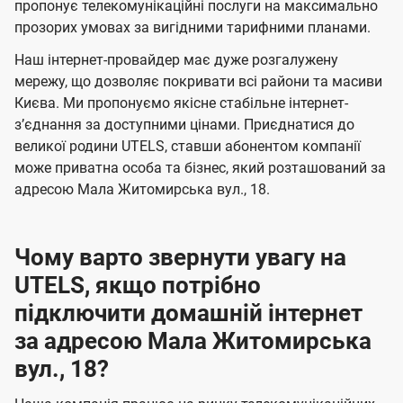
а
а
пропонує телекомунікаційні послуги на максимально
ї
прозорих умовах за вигідними тарифними планами.
ч
ч
U
е
е
Наш інтернет-провайдер має дуже розгалужену
t
н
н
мережу, що дозволяє покривати всі райони та масиви
e
Києва. Ми пропонуємо якісне стабільне інтернет-
н
н
l
зʼєднання за доступними цінами. Приєднатися до
я
я
великої родини UTELS, ставши абонентом компанії
s
може приватна особа та бізнес, який розташований за
адресою Мала Житомирська вул., 18.
Чому варто звернути увагу на
UTELS, якщо потрібно
підключити домашній інтернет
за адресою Мала Житомирська
вул., 18?