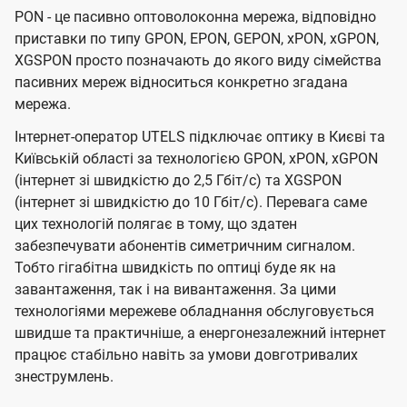
PON - це пасивно оптоволоконна мережа, відповідно
приставки по типу GPON, EPON, GEPON, xPON, xGPON,
XGSPON просто позначають до якого виду сімейства
пасивних мереж відноситься конкретно згадана
мережа.
Інтернет-оператор UTELS підключає оптику в Києві та
Київській області за технологією GPON, xPON, xGPON
(інтернет зі швидкістю до 2,5 Гбіт/с) та XGSPON
(інтернет зі швидкістю до 10 Гбіт/с). Перевага саме
цих технологій полягає в тому, що здатен
забезпечувати абонентів симетричним сигналом.
Тобто гігабітна швидкість по оптиці буде як на
завантаження, так і на вивантаження. За цими
технологіями мережеве обладнання обслуговується
швидше та практичніше, а енергонезалежний інтернет
працює стабільно навіть за умови довготривалих
знеструмлень.