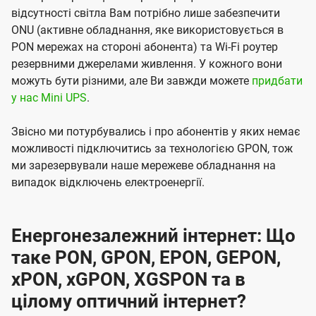
відсутності світла Вам потрібно лише забезпечити
ONU (активне обладнання, яке використовується в
PON мережах на стороні абонента) та Wi-Fi роутер
резервними джерелами живлення. У кожного вони
можуть бути різними, але Ви завжди можете
придбати
у нас Mini UPS
.
Звісно ми потурбувались і про абонентів у яких немає
можливості підключитись за технологією GPON, тож
ми зарезервували наше мережеве обладнання на
випадок відключень електроенергії.
Енергонезалежний інтернет: Що
таке PON, GPON, EPON, GEPON,
xPON, xGPON, XGSPON та в
цілому оптичний інтернет?