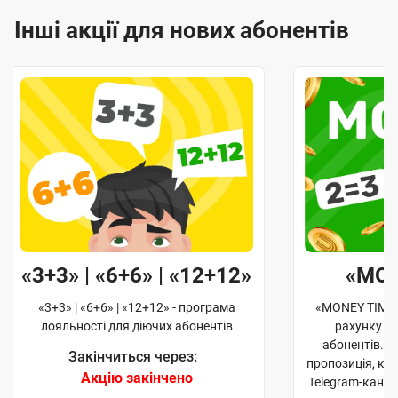
Інші акції для нових абонентів
«3+3» | «6+6» | «12+12»
«MO
«3+3» | «6+6» | «12+12» - програма
«MONEY TIME»
лояльності для діючих абонентів
рахунку д
абонентів. 
Закінчиться через:
пропозиція, к
Акцію закінчено
Telegram-кана