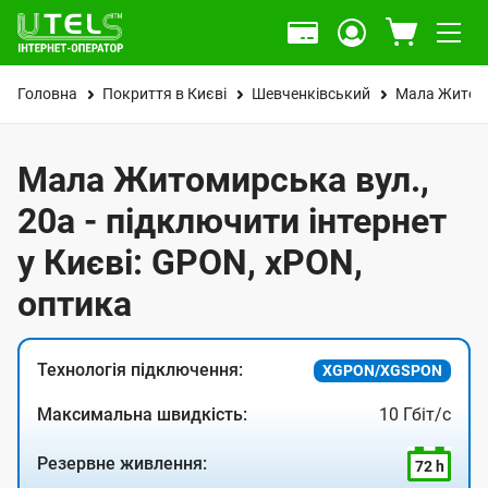
Головна
Покриття в Києві
Шевченківський
Мала Житоми
Мала Житомирська вул.,
20а - підключити інтернет
у Києві: GPON, xPON,
оптика
Технологія підключення:
XGPON/XGSPON
Максимальна швидкість:
10 Гбіт/с
Резервне живлення:
72 h