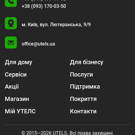
+38 (093) 170-03-50
U
м. Київ,
вул. Лютеранська, 9/9
A
office@utels.ua
Для дому
Для бізнесу
Сервіси
Послуги
Акції
Підтримка
Магазин
Покриття
Мій УТЕЛС
Контакти
© 2015—2026 UTELS. Всі права захищені.