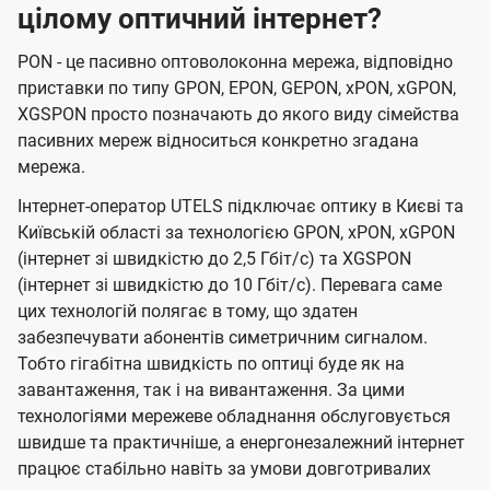
цілому оптичний інтернет?
PON - це пасивно оптоволоконна мережа, відповідно
приставки по типу GPON, EPON, GEPON, xPON, xGPON,
XGSPON просто позначають до якого виду сімейства
пасивних мереж відноситься конкретно згадана
мережа.
Інтернет-оператор UTELS підключає оптику в Києві та
Київській області за технологією GPON, xPON, xGPON
(інтернет зі швидкістю до 2,5 Гбіт/с) та XGSPON
(інтернет зі швидкістю до 10 Гбіт/с). Перевага саме
цих технологій полягає в тому, що здатен
забезпечувати абонентів симетричним сигналом.
Тобто гігабітна швидкість по оптиці буде як на
завантаження, так і на вивантаження. За цими
технологіями мережеве обладнання обслуговується
швидше та практичніше, а енергонезалежний інтернет
працює стабільно навіть за умови довготривалих