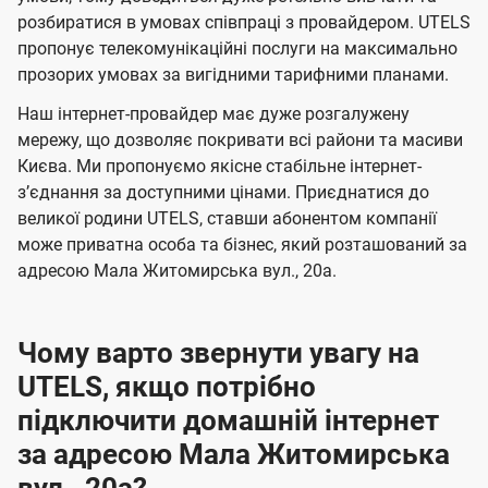
м
м
б
б
і
розбиратися в умовах співпраці з провайдером. UTELS
а
а
пропонує телекомунікаційні послуги на максимально
ї
прозорих умовах за вигідними тарифними планами.
ч
ч
U
е
е
Наш інтернет-провайдер має дуже розгалужену
t
н
н
мережу, що дозволяє покривати всі райони та масиви
e
Києва. Ми пропонуємо якісне стабільне інтернет-
н
н
l
зʼєднання за доступними цінами. Приєднатися до
я
я
великої родини UTELS, ставши абонентом компанії
s
може приватна особа та бізнес, який розташований за
адресою Мала Житомирська вул., 20а.
Чому варто звернути увагу на
UTELS, якщо потрібно
підключити домашній інтернет
за адресою Мала Житомирська