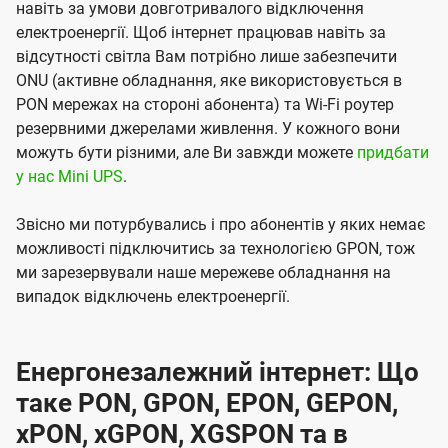
навіть за умови довготривалого відключення
електроенергії. Щоб інтернет працював навіть за
відсутності світла Вам потрібно лише забезпечити
ONU (активне обладнання, яке використовується в
PON мережах на стороні абонента) та Wi-Fi роутер
резервними джерелами живлення. У кожного вони
можуть бути різними, але Ви завжди можете
придбати
у нас Mini UPS
.
Звісно ми потурбувались і про абонентів у яких немає
можливості підключитись за технологією GPON, тож
ми зарезервували наше мережеве обладнання на
випадок відключень електроенергії.
Енергонезалежний інтернет: Що
таке PON, GPON, EPON, GEPON,
xPON, xGPON, XGSPON та в