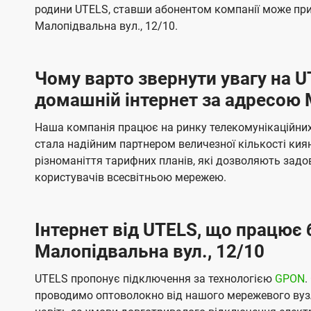
б
б
родини UTELS, ставши абонентом компанії може при
t
а
а
Малопідвальна вул., 12/10.
e
ч
ч
l
е
е
Чому варто звернути увагу на 
н
н
s
домашній інтернет за адресою 
н
н
я
я
Наша компанія працює на ринку телекомунікаційних 
стала надійним партнером величезної кількості кия
різноманіття тарифних планів, які дозволяють зад
користувачів всесвітньою мережею.
Інтернет від UTELS, що працює 
Малопідвальна вул., 12/10
UTELS пропонує підключення за технологією
GPON
.
проводимо оптоволокно від нашого мережевого вузл