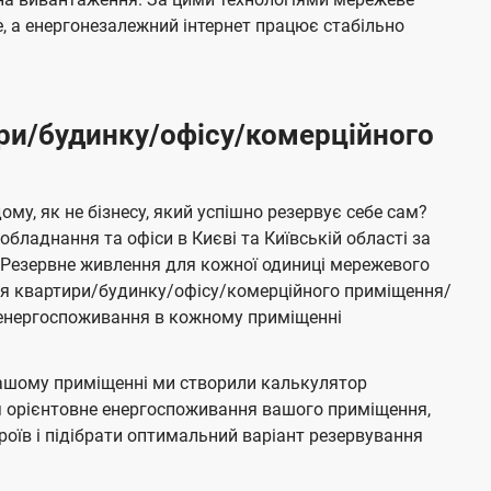
 а енергонезалежний інтернет працює стабільно
ри/будинку/офісу/комерційного
му, як не бізнесу, який успішно резервує себе сам?
бладнання та офіси в Києві та Київській області за
Резервне живлення для кожної одиниці мережевого
ня квартири/будинку/офісу/комерційного приміщення/
е енергоспоживання в кожному приміщенні
ашому приміщенні ми створили калькулятор
я орієнтовне енергоспоживання вашого приміщення,
роїв і підібрати оптимальний варіант резервування