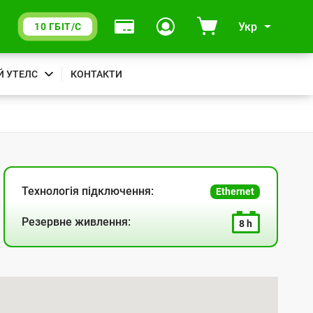
Укр
10 ГБІТ/С
Й УТЕЛС
КОНТАКТИ
Технологія підключення:
Ethernet
Резервне живлення:
8 h