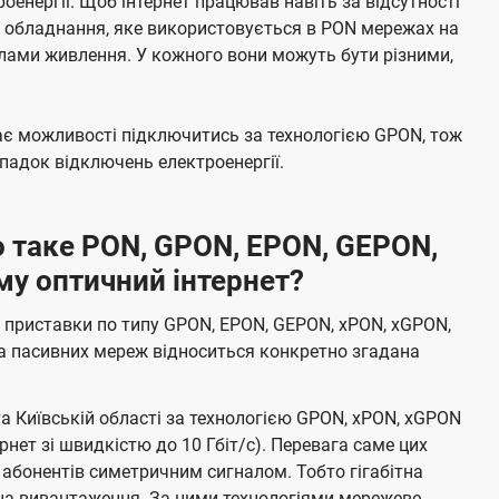
енергії. Щоб інтернет працював навіть за відсутності
е обладнання, яке використовується в PON мережах на
елами живлення. У кожного вони можуть бути різними,
має можливості підключитись за технологією GPON, тож
адок відключень електроенергії.
 таке PON, GPON, EPON, GEPON,
му оптичний інтернет?
 приставки по типу GPON, EPON, GEPON, xPON, xGPON,
а пасивних мереж відноситься конкретно згадана
та Київській області за технологією GPON, xPON, xGPON
ернет зі швидкістю до 10 Гбіт/с). Перевага саме цих
 абонентів симетричним сигналом. Тобто гігабітна
і на вивантаження. За цими технологіями мережеве