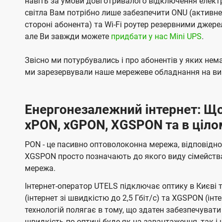
навіть за умови довготривалого відключення електро
світла Вам потрібно лише забезпечити ONU (активн
стороні абонента) та Wi-Fi роутер резервними джер
але Ви завжди можете
придбати у нас Mini UPS
.
Звісно ми потурбувались і про абонентів у яких не
ми зарезервували наше мережеве обладнання на вип
Енергонезалежний інтернет: Що
xPON, xGPON, XGSPON та в ціло
PON - це пасивно оптоволоконна мережа, відповідно
XGSPON просто позначають до якого виду сімейств
мережа.
Інтернет-оператор UTELS підключає оптику в Києві 
(інтернет зі швидкістю до 2,5 Гбіт/с) та XGSPON (інт
технологій полягає в тому, що здатен забезпечувати
швидкість по оптиці буде як на завантаження, так 