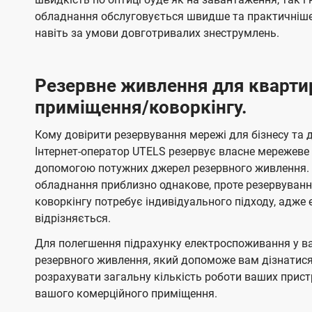
обладнання обслуговується швидше та практичніше,
навіть за умови довготривалих знеструмлень.
Резервне живлення для кварти
приміщення/коворкінгу.
Кому довірити резервування мережі для бізнесу та до
Інтернет-оператор UTELS резервує власне мережеве о
допомогою потужних джерел резервного живлення. 
обладнання приблизно однакове, проте резервуван
коворкінгу потребує індивідуального підходу, адж
відрізняється.
Для полегшення підрахунку електроспоживання у в
резервного живлення, який допоможе вам дізнатис
розрахувати загальну кількість роботи ваших прист
вашого комерційного приміщення.