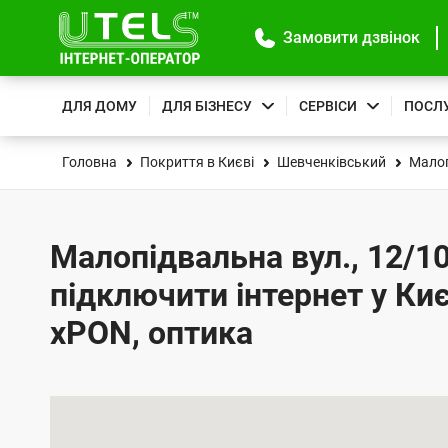
Замовити дзвінок
ДЛЯ ДОМУ
ДЛЯ БІЗНЕСУ
СЕРВІСИ
ПОСЛ
Головна
Покриття в Києві
Шевченківський
Малоп
Малопідвальна вул., 12/10
підключити інтернет у Киє
xPON, оптика
К
а