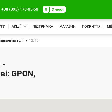
+38 (093) 170-03-50
0
У черзі
УГИ
АКЦІЇ
ПІДТРИМКА
МАГАЗИН
ПОКРИТТЯ
МІ
ідвальна вул.
12/10
 -
ві: GPON,