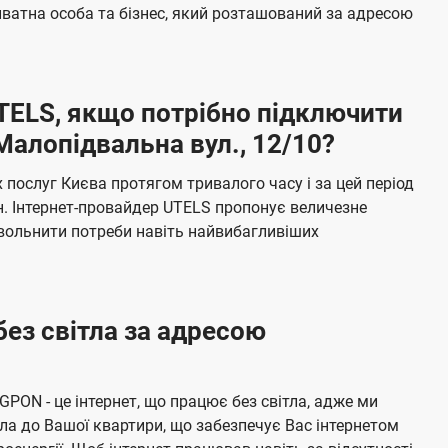
б
ватна особа та бізнес, який розташований за адресою
а
ч
е
UTELS, якщо потрібно підключити
н
Малопідвальна вул., 12/10?
н
я
послуг Києва протягом тривалого часу і за цей період
н. Інтернет-провайдер UTELS пропонує величезне
овольнити потреби навіть найвибагливіших
без світла за адресою
 GPON - це інтернет, що працює без світла, адже ми
а до Вашої квартири, що забезпечує Вас інтернетом