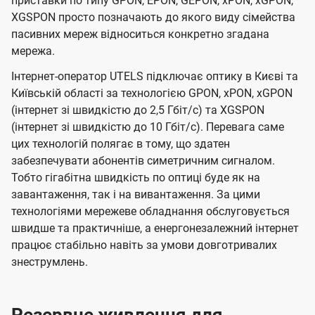
приставки по типу GPON, EPON, GEPON, xPON, xGPON,
XGSPON просто позначають до якого виду сімейства
пасивних мереж відноситься конкретно згадана
мережа.
Інтернет-оператор UTELS підключає оптику в Києві та
Київській області за технологією GPON, xPON, xGPON
(інтернет зі швидкістю до 2,5 Гбіт/с) та XGSPON
(інтернет зі швидкістю до 10 Гбіт/с). Перевага саме
цих технологій полягає в тому, що здатен
забезпечувати абонентів симетричним сигналом.
Тобто гігабітна швидкість по оптиці буде як на
завантаження, так і на вивантаження. За цими
технологіями мережеве обладнання обслуговується
швидше та практичніше, а енергонезалежний інтернет
працює стабільно навіть за умови довготривалих
знеструмлень.