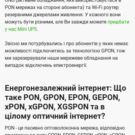
ONU (активне обладнання, яке використовується в
PON мережах на стороні абонента) та Wi-Fi роутер
резервними джерелами живлення. У кожного вони
можуть бути різними, але Ви завжди можете
придбати
у нас Mini UPS
.
Звісно ми потурбувались і про абонентів у яких немає
можливості підключитись за технологією GPON, тож
ми зарезервували наше мережеве обладнання на
випадок відключень електроенергії.
Енергонезалежний інтернет: Що
таке PON, GPON, EPON, GEPON,
xPON, xGPON, XGSPON та в
цілому оптичний інтернет?
PON - це пасивно оптоволоконна мережа, відповідно