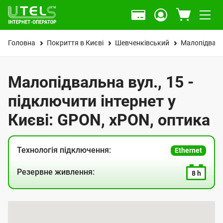
Головна
Покриття в Києві
Шевченківський
Малопідваль
Малопідвальна вул., 15 -
підключити інтернет у
Києві: GPON, xPON, оптика
Технологія підключення:
Ethernet
Резервне живлення:
8 h
К