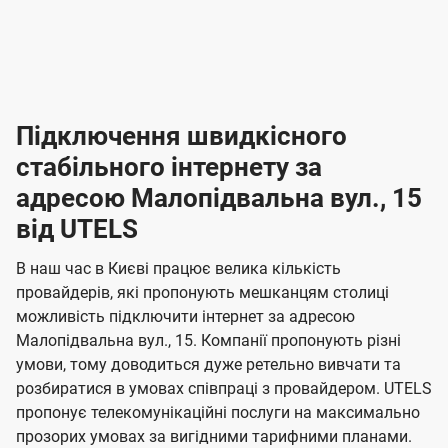
-
-
і
л
л
н
а
а
п
к
к
2
2
р
і
і
о
л
л
к
4
к
4
е
в
н
н
а
г
г
ю
ю
т
т
р
т
н
о
н
о
і
ч
ч
и
и
а
д
д
в
я
я
н
е
е
т
в
и
в
и
Підключення швидкісного
з
з
и
і
н
н
п
н
н
н
н
а
а
і
стабільного інтернету за
н
н
д
д
м
м
о
о
к
я
я
адресою Малопідвальна вул., 15
л
к
о
о
ю
г
г
ч
від UTELS
в
в
о
е
о
о
н
л
л
н
м
В наш час в Києві працює велика кількість
т
т
я
е
е
провайдерів, які пропонують мешканцям столиці
п
е
е
н
н
можливість підключити інтернет за адресою
л
л
а
н
н
Малопідвальна вул., 15. Компанії пропонують різні
я
я
е
е
н
умови, тому доводиться дуже ретельно вивчати та
м
м
б
б
і
розбиратися в умовах співпраці з провайдером. UTELS
а
а
пропонує телекомунікаційні послуги на максимально
ї
прозорих умовах за вигідними тарифними планами.
ч
ч