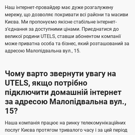
U
е
е
Наш інтернет-провайдер має дуже розгалужену
t
н
н
мережу, що дозволяє покривати всі райони та масиви
e
Києва. Ми пропонуємо якісне стабільне інтернет-
н
н
l
зʼєднання за доступними цінами. Приєднатися до
я
я
великої родини UTELS, ставши абонентом компанії
s
може приватна особа та бізнес, який розташований за
адресою Малопідвальна вул., 15.
Чому варто звернути увагу на
UTELS, якщо потрібно
підключити домашній інтернет
за адресою Малопідвальна вул.,
15?
Наша компанія працює на ринку телекомунікаційних
послуг Києва протягом тривалого часу і за цей період