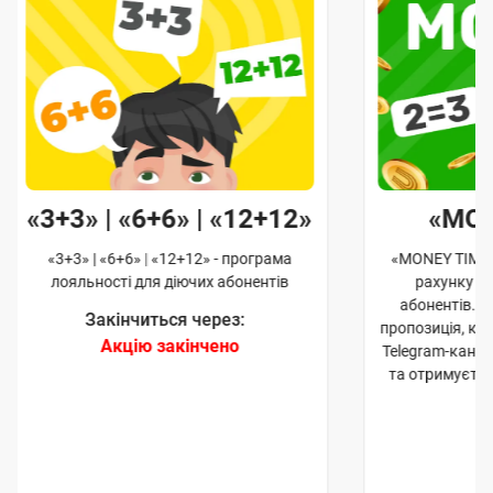
«3+3» | «6+6» | «12+12»
«MO
«3+3» | «6+6» | «12+12» - програма
«MONEY TIME»
лояльності для діючих абонентів
рахунку д
абонентів. 
Закінчиться через:
пропозиція, к
Акцію закінчено
Telegram-кана
та отримуєте