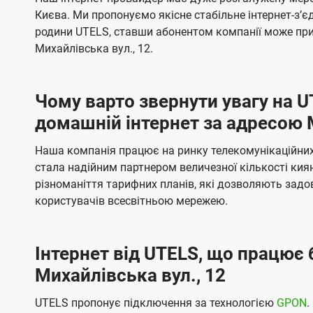
ї
я
я
е
е
Києва. Ми пропонуємо якісне стабільне інтернет-зʼ
U
м
м
б
б
родини UTELS, ставши абонентом компанії може при
t
а
а
Михайлівська вул., 12.
e
ч
ч
l
е
е
Чому варто звернути увагу на 
н
н
s
домашній інтернет за адресою М
н
н
я
я
Наша компанія працює на ринку телекомунікаційних 
стала надійним партнером величезної кількості кия
різноманіття тарифних планів, які дозволяють зад
користувачів всесвітньою мережею.
Інтернет від UTELS, що працює 
Михайлівська вул., 12
UTELS пропонує підключення за технологією
GPON
.