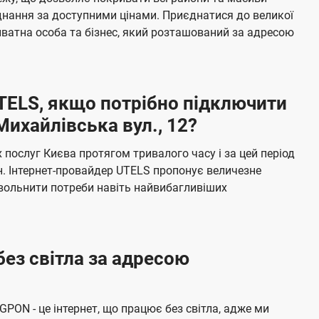
я
е
єднання за доступними цінами. Приєднатися до великої
м
б
ватна особа та бізнес, який розташований за адресою
а
ч
е
UTELS, якщо потрібно підключити
н
ихайлівська вул., 12?
н
я
послуг Києва протягом тривалого часу і за цей період
н. Інтернет-провайдер UTELS пропонує величезне
овольнити потреби навіть найвибагливіших
без світла за адресою
 GPON - це інтернет, що працює без світла, адже ми