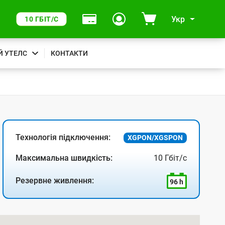
Укр
10 ГБІТ/С
Й УТЕЛС
КОНТАКТИ
Технологія підключення:
XGPON/XGSPON
Максимальна швидкість:
10 Гбіт/с
Резервне живлення:
96 h