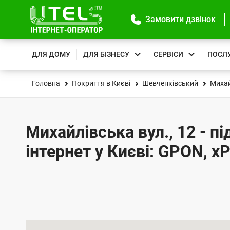
Замовити дзвінок
ДЛЯ ДОМУ
ДЛЯ БІЗНЕСУ
СЕРВІСИ
ПОСЛ
Головна
Покриття в Києві
Шевченківський
Михай
Михайлівська вул., 12 - п
інтернет у Києві: GPON, x
К