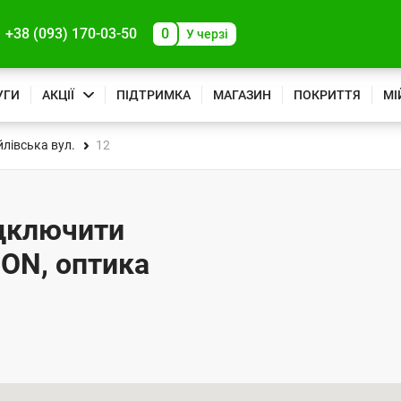
+38 (093) 170-03-50
0
У черзі
УГИ
АКЦІЇ
ПІДТРИМКА
МАГАЗИН
ПОКРИТТЯ
МІ
лівська вул.
12
ідключити
PON, оптика