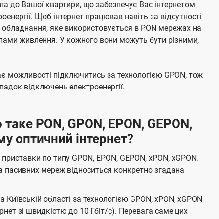
а до Вашої квартири, що забезпечує Вас інтернетом
енергії. Щоб інтернет працював навіть за відсутності
е обладнання, яке використовується в PON мережах на
елами живлення. У кожного вони можуть бути різними,
має можливості підключитись за технологією GPON, тож
адок відключень електроенергії.
 таке PON, GPON, EPON, GEPON,
му оптичний інтернет?
 приставки по типу GPON, EPON, GEPON, xPON, xGPON,
а пасивних мереж відноситься конкретно згадана
та Київській області за технологією GPON, xPON, xGPON
ернет зі швидкістю до 10 Гбіт/с). Перевага саме цих