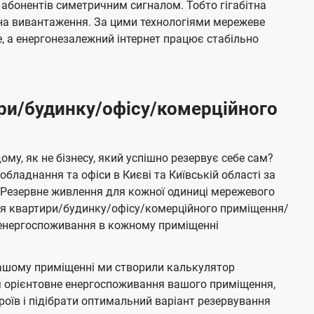
 абонентів симетричним сигналом. Тобто гігабітна
і на вивантаження. За цими технологіями мережеве
 а енергонезалежний інтернет працює стабільно
ри/будинку/офісу/комерційного
му, як не бізнесу, який успішно резервує себе сам?
бладнання та офіси в Києві та Київській області за
Резервне живлення для кожної одиниці мережевого
ня квартири/будинку/офісу/комерційного приміщення/
е енергоспоживання в кожному приміщенні
ашому приміщенні ми створили калькулятор
я орієнтовне енергоспоживання вашого приміщення,
роїв і підібрати оптимальний варіант резервування