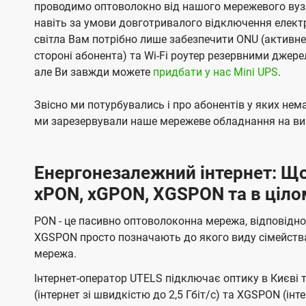
проводимо оптоволокно від нашого мережевого вузл
навіть за умови довготривалого відключення електро
світла Вам потрібно лише забезпечити ONU (активн
стороні абонента) та Wi-Fi роутер резервними джер
але Ви завжди можете
придбати у нас Mini UPS
.
Звісно ми потурбувались і про абонентів у яких не
ми зарезервували наше мережеве обладнання на вип
Енергонезалежний інтернет: Що
xPON, xGPON, XGSPON та в ціло
PON - це пасивно оптоволоконна мережа, відповідно
XGSPON просто позначають до якого виду сімейств
мережа.
Інтернет-оператор UTELS підключає оптику в Києві 
(інтернет зі швидкістю до 2,5 Гбіт/с) та XGSPON (інт