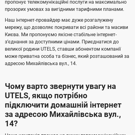
а
а
пропонує телекомунікаційні послуги на максимально
ї
прозорих умовах за вигідними тарифними планами.
ч
ч
U
е
е
Наш інтернет-провайдер має дуже розгалужену
t
н
н
мережу, що дозволяє покривати всі райони та масиви
e
Києва. Ми пропонуємо якісне стабільне інтернет-
н
н
l
зʼєднання за доступними цінами. Приєднатися до
я
я
великої родини UTELS, ставши абонентом компанії
s
може приватна особа та бізнес, який розташований за
адресою Михайлівська вул., 14.
Чому варто звернути увагу на
UTELS, якщо потрібно
підключити домашній інтернет
за адресою Михайлівська вул.,
14?