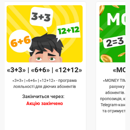
«3+3» | «6+6» | «12+12»
«MO
«3+3» | «6+6» | «12+12» - програма
«MONEY TIME»
лояльності для діючих абонентів
рахунку д
абонентів. 
Закінчиться через:
пропозиція, к
Акцію закінчено
Telegram-кана
та отримуєте