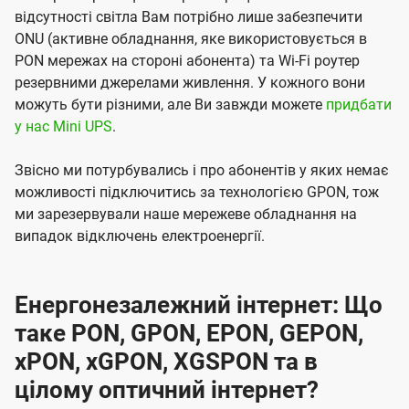
відсутності світла Вам потрібно лише забезпечити
ONU (активне обладнання, яке використовується в
PON мережах на стороні абонента) та Wi-Fi роутер
резервними джерелами живлення. У кожного вони
можуть бути різними, але Ви завжди можете
придбати
у нас Mini UPS
.
Звісно ми потурбувались і про абонентів у яких немає
можливості підключитись за технологією GPON, тож
ми зарезервували наше мережеве обладнання на
випадок відключень електроенергії.
Енергонезалежний інтернет: Що
таке PON, GPON, EPON, GEPON,
xPON, xGPON, XGSPON та в
цілому оптичний інтернет?