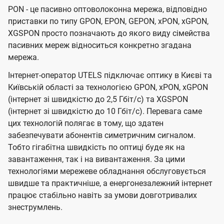
PON - це пасивно оптоволоконна мережа, відповідно
приставки по типу GPON, EPON, GEPON, xPON, xGPON,
XGSPON просто позначають до якого виду сімейства
пасивних мереж відноситься конкретно згадана
мережа.
Інтернет-оператор UTELS підключає оптику в Києві та
Київській області за технологією GPON, xPON, xGPON
(інтернет зі швидкістю до 2,5 Гбіт/с) та XGSPON
(інтернет зі швидкістю до 10 Гбіт/с). Перевага саме
цих технологій полягає в тому, що здатен
забезпечувати абонентів симетричним сигналом.
Тобто гігабітна швидкість по оптиці буде як на
завантаження, так і на вивантаження. За цими
технологіями мережеве обладнання обслуговується
швидше та практичніше, а енергонезалежний інтернет
працює стабільно навіть за умови довготривалих
знеструмлень.