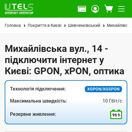
Головна
Покриття в Києві
Шевченківський
Михайлівськ
Михайлівська вул., 14 -
підключити інтернет у
Києві: GPON, xPON, оптика
Технологія підключення:
XGPON/XGSPON
Максимальна швидкість:
10 Гбіт/с
Резервне живлення:
96 h